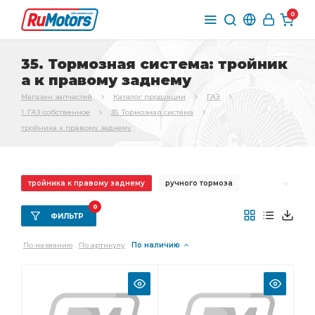
0
35. Тормозная система: тройник
а к правому заднему
Магазин запчастей
Каталог продукции
ГАЗ
1. ГАЗ собственное
35. Тормозная система
тройника к правому заднему
тройника к правому заднему
ручного тормоза
переднего тормоза
Трос ручного
0
ФИЛЬТР
Трос ручного тормоза
Трубка от тройника
По названию
По артикулу
По наличию
стояночного тормоза
Колодка тормоза
Шланг тормозной
заднего тормоза
Тормоз задний
главного цилиндра
тормоза ГАЗ-3307
вакуумного усилителя