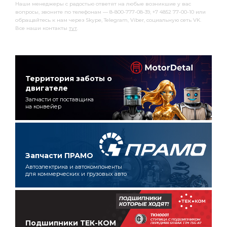
Наши менеджеры с радостью ответят на любые возникшие у вас
вопросы, звоните по телефонам — 8-800-777-08-39, +7 4852 77-00-10 или
обращайтесь к нам через Skype, Telegram, Viber, социальную сеть VK.
Все наши контакты
тут
.
Территория заботы о
двигателе
Запчасти от поставщика
на конвейер
Запчасти ПРАМО
Автоэлектрика и автокомпоненты
для коммерческих и грузовых авто
Подшипники ТЕК-КОМ