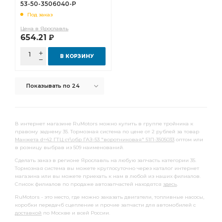
Р
53-50-3506040-Р
Трубка от вторичной полости главного
Под заказ
вторичной полости
вторичной полости главного
Цена в Ярославль
654.21
Р
вторичной полости главного цилиндра
Трубка от первичной полости главного
В КОРЗИНУ
первичной полости главного
Показывать по 24
первичной полости главного цилиндра
В интернет магазине RuMotors можно купить в группе тройника к
правому заднему 35. Тормозная система по цене от 2 рублей за товар
Манжета d=42 ГТЦ ст\обр ГАЗ-53 "воротниковая" 51П-3505033
оптом или
в розницу выбрав из 509 наименований.
Сделать заказ в регионе Ярославль на любую запчасть категории 35.
Тормозная система вы можете круглосуточно через каталог интернет
магазина или вы можете приехать к нам в любой из наших филиалов.
Список филиалов по продаже автозапчастей находятся
здесь
.
RuMotors - это место, где можно заказать двигатели, топливные насосы,
коробки передачб сцепление и прочие запчасти для автомобилей с
доставкой
по Москве и всей России.