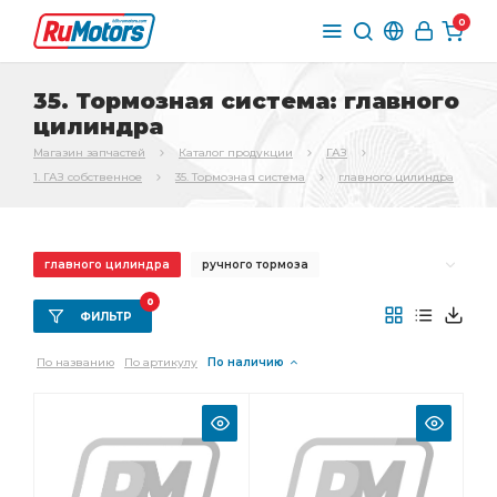
0
35. Тормозная система: главного
цилиндра
Магазин запчастей
Каталог продукции
ГАЗ
1. ГАЗ собственное
35. Тормозная система
главного цилиндра
главного цилиндра
ручного тормоза
переднего тормоза
Трос ручного
0
ФИЛЬТР
Трос ручного тормоза
Трубка от тройника
По названию
По артикулу
По наличию
стояночного тормоза
Колодка тормоза
Шланг тормозной
заднего тормоза
Тормоз задний
тормоза ГАЗ-3307
вакуумного усилителя
заднему тормозу