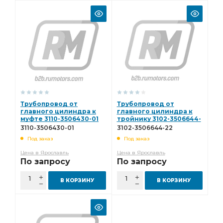
Трубопровод от
Трубопровод от
главного цилиндра к
главного цилиндра к
муфте 3110-3506430-01
тройнику 3102-3506644-
22
3110-3506430-01
3102-3506644-22
Под заказ
Под заказ
Цена в Ярославль
Цена в Ярославль
По запросу
По запросу
В КОРЗИНУ
В КОРЗИНУ