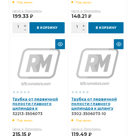
Под заказ
Под заказ
Трубка от вторичной полости главного
Цена в Ярославль
Цена в Ярославль
199.33
148.21
Р
Р
вторичной полости
вторичной полости главного
вторичной полости главного цилиндра
В КОРЗИНУ
В КОРЗИНУ
Трубка от первичной полости главного
первичной полости главного
первичной полости главного цилиндра
Трубка от первичной
Трубка от первичной
полости главного
полости главного
цилиндра к
цилиндра к шлангу
гидроагрегату Газель
3302-3506073-10
32213-3506073
3302-3506073-10
Бизнес 32213-3506073
Под заказ
Под заказ
Цена в Ярославль
Цена в Ярославль
215.15
119.49
Р
Р