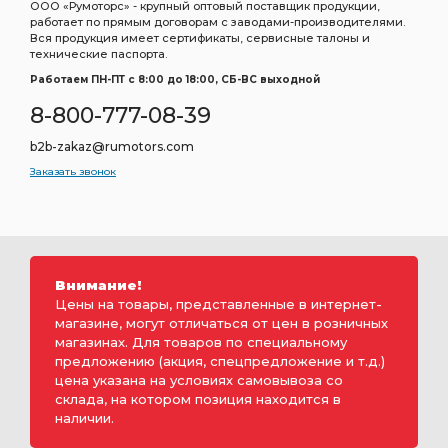
ООО «Румоторс» - крупный оптовый поставщик продукции,
работает по прямым договорам с заводами-производителями.
Вся продукция имеет сертификаты, сервисные талоны и
технические паспорта.
Работаем ПН-ПТ c 8:00 до 18:00, СБ-ВС выходной
8-800-777-08-39
b2b-zakaz@rumotors.com
Заказать звонок
Внимание!
Цены на товары, представленные в интернет-
магазине, могут отличаться от цен в розничных
магазинах. Для товаров по специальному
предложению (акция, спецпредложение и т.д.)
цена указана на условиях самовывоза со
склада, на котором позиция находится в
наличии.