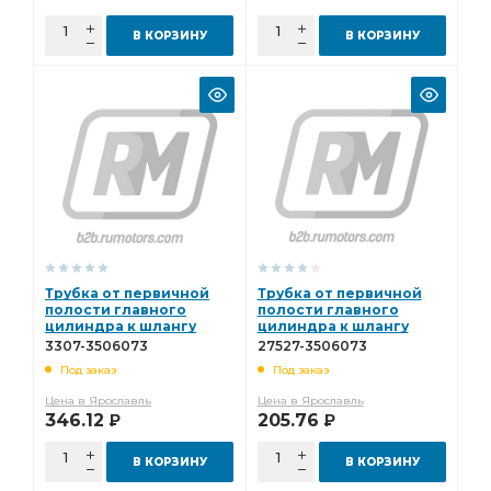
В КОРЗИНУ
В КОРЗИНУ
Трубка от первичной
Трубка от первичной
полости главного
полости главного
цилиндра к шлангу
цилиндра к шлангу
3307-3506073
Газель Бизнес 27527-
3307-3506073
27527-3506073
3506073
Под заказ
Под заказ
Цена в Ярославль
Цена в Ярославль
346.12
205.76
Р
Р
В КОРЗИНУ
В КОРЗИНУ