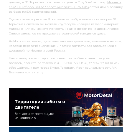
цилиндра 35. Тормозная система по цене от 2 рублей за товар
Манжета
d=42 ГТЦ ст\обр ГАЗ-53 "воротниковая" 51П-3505033
оптом или в розницу
выбрав из 509 наименований.
Сделать заказ в регионе Ярославль на любую запчасть категории 35.
Тормозная система вы можете круглосуточно через каталог интернет
магазина или вы можете приехать к нам в любой из наших филиалов.
Список филиалов по продаже автозапчастей находятся
здесь
.
RuMotors - это место, где можно заказать двигатели, топливные насосы,
коробки передачб сцепление и прочие запчасти для автомобилей с
доставкой
по Москве и всей России.
Наши менеджеры с радостью ответят на любые возникшие у вас
вопросы, звоните по телефонам — 8-800-777-08-39, +7 4852 77-00-10 или
обращайтесь к нам через Skype, Telegram, Viber, социальную сеть VK.
Все наши контакты
тут
.
Территория заботы о
двигателе
Запчасти от поставщика
на конвейер