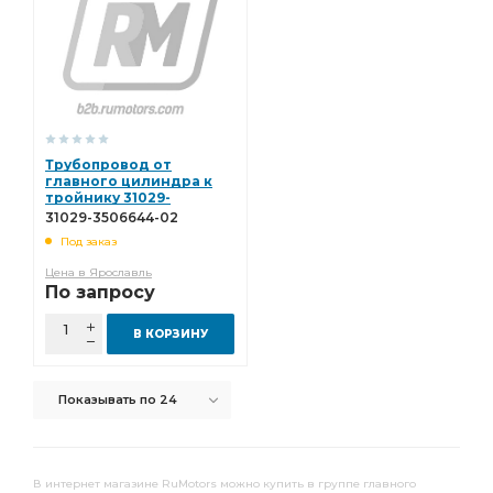
Трубопровод от
главного цилиндра к
тройнику 31029-
3506644-02
31029-3506644-02
Под заказ
Цена в Ярославль
По запросу
В КОРЗИНУ
Показывать по 24
В интернет магазине RuMotors можно купить в группе главного