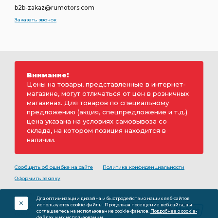
b2b-zakaz@rumotors.com
Заказать звонок
Внимание!
Цены на товары, представленные в интернет-
магазине, могут отличаться от цен в розничных
магазинах. Для товаров по специальному
предложению (акция, спецпредложение и т.д.)
цена указана на условиях самовывоза со
склада, на котором позиция находится в
наличии.
Сообщить об ошибке на сайте
Политика конфиденциальности
Оформить заявку
2000-2026 © Rumotors является коммерческим
Для оптимизации дизайна и быстродействия наших веб-сайтов
обозначением ООО «РуМоторс». Все права на
используются cookie-файлы. Продолжая посещение веб-сайта, вы
разработку принадлежат ООО «Румоторс». Не является
соглашаетесь на использование cookie-файлов.
Подробнее о cookie-
публичной офертой.
файлах и их использовании.