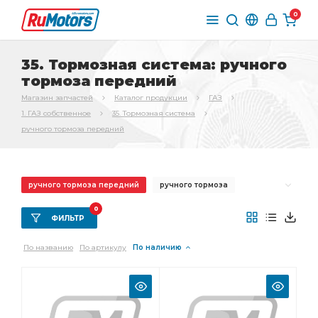
0
35. Тормозная система: ручного
тормоза передний
Магазин запчастей
Каталог продукции
ГАЗ
1. ГАЗ собственное
35. Тормозная система
ручного тормоза передний
ручного тормоза передний
ручного тормоза
переднего тормоза
Трос ручного
0
ФИЛЬТР
Трос ручного тормоза
Трубка от тройника
По названию
По артикулу
По наличию
стояночного тормоза
Колодка тормоза
Шланг тормозной
заднего тормоза
Тормоз задний
главного цилиндра
тормоза ГАЗ-3307
вакуумного усилителя