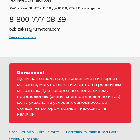
технические паспорта.
Работаем ПН-ПТ c 8:00 до 18:00, СБ-ВС выходной
8-800-777-08-39
b2b-zakaz@rumotors.com
Заказать звонок
Внимание!
Цены на товары, представленные в интернет-
магазине, могут отличаться от цен в розничных
магазинах. Для товаров по специальному
предложению (акция, спецпредложение и т.д.)
цена указана на условиях самовывоза со
склада, на котором позиция находится в
наличии.
Сообщить об ошибке на сайте
Политика конфиденциальности
Оформить заявку