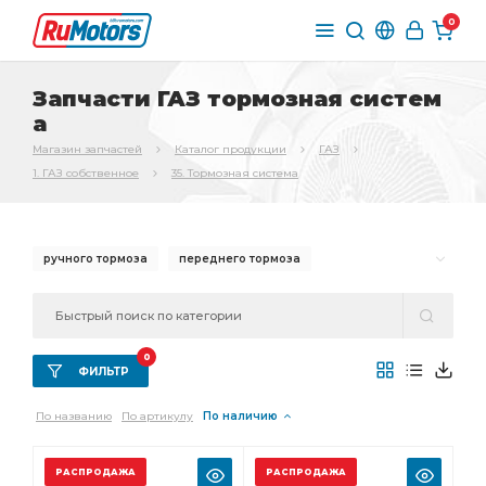
0
Запчасти ГАЗ тормозная систем
а
Магазин запчастей
Каталог продукции
ГАЗ
1. ГАЗ собственное
35. Тормозная система
ручного тормоза
переднего тормоза
Трос ручного
Трос ручного тормоза
Трубка от тройника
стояночного тормоза
0
Колодка тормоза
Шланг тормозной
ФИЛЬТР
заднего тормоза
Тормоз задний
По названию
По артикулу
По наличию
главного цилиндра
тормоза ГАЗ-3307
вакуумного усилителя
заднему тормозу
РАСПРОДАЖА
РАСПРОДАЖА