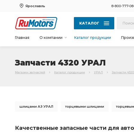
Ярославль
8-800-777-08
КАТАЛОГ
Главная
О компании
Каталог продукции
Произ
Запчасти 4320 УРАЛ
Магазин запчастей
Каталог продукции
УРАЛ
Запчасти 432
шлицами АЗ УРАЛ
торцевыми шлицами
торцевым
РЕДУКТОР СРЕДНЕГО МОСТА
СРЕДНЕГО МОСТА
З
Качественные запасные части для авто
пневмотормоза АЗ УРАЛ
необходимы ПД АЗ УРАЛ