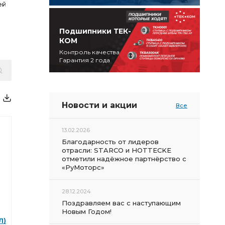
ей
Подшипники ТЕК-
КОМ
Контроль качества
Гарантия 2 года
Новости и акции
Все
13.02.2026
Благодарность от лидеров
отрасли: STARCO и HOTTECKE
отметили надёжное партнёрство с
«РуМоторс»
28.12.2024
Поздравляем вас с наступающим
Новым Годом!
Л)