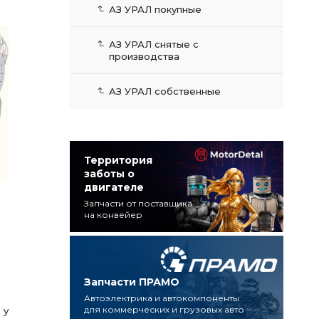
АЗ УРАЛ покупные
АЗ УРАЛ снятые с
производства
АЗ УРАЛ собственные
Территория
заботы о
двигателе
Запчасти от поставщика
на конвейер
Запчасти ПРАМО
Автоэлектрика и автокомпоненты
для коммерческих и грузовых авто
 у