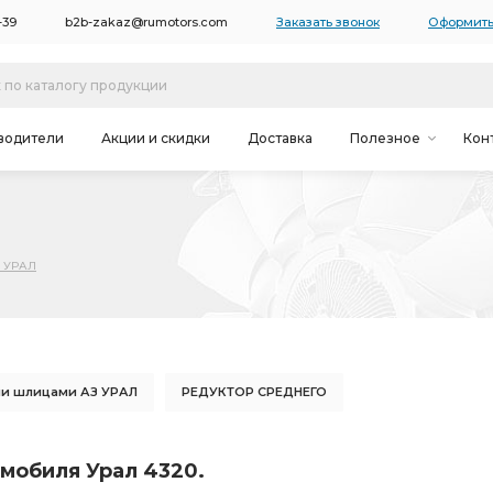
-39
b2b-zakaz@rumotors.com
Заказать звонок
Оформить
водители
Акции и скидки
Доставка
Полезное
Кон
0 УРАЛ
и шлицами АЗ УРАЛ
РЕДУКТОР СРЕДНЕГО
АДНЕГО МОСТА
торц. шлицами
мобиля Урал 4320.
торц. шлицами АЗ УРАЛ
i=7.49 49 зуб
МОСТА i=7.49