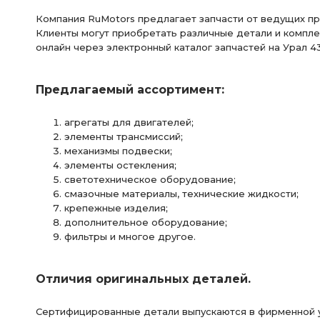
Компания RuMotors предлагает запчасти от ведущих п
БМКД АЗ УРАЛ
фланец с торцевыми
фланец с то
Клиенты могут приобретать различные детали и
компле
онлайн через электронный каталог запчастей на Урал 4
РЕДУКТОР ЗАДНЕГО
РЕДУКТОР ЗАДНЕГО МОСТА
Предлагаемый ассортимент:
МОСТ ПЕРЕДНИЙ
МОСТА i=7.49 49 зуб
КРОНШТЕЙН
фланца с торцевыми
фланца с торцевыми шлицами
агрегаты для двигателей;
элементы трансмиссий;
РАМА необходимы
РАМА необходимы ПД АЗ УРАЛ
механизмы подвески;
элементы остекления;
светотехническое оборудование;
фланец с торц. шлицами АЗ УРАЛ
ТРУБКА ВОЗДУХОВО
смазочные материалы, технические жидкости;
крепежные изделия;
фланец с торцевыми шлицами АЗ УРАЛ
фланцы с торц
дополнительное оборудование;
фильтры и многое другое.
фланцы с торцевыми шлицами АЗ УРАЛ
МОСТ СРЕДНИЙ
РЕДУКТОР СРЕДНЕГО МОСТА i=7.49
СРЕДНЕГО МОСТА i=
Отличия оригинальных деталей.
а/м с пневмотормозами
АБС пневмотормоза
АБС 
Сертифицированные детали выпускаются в фирменной у