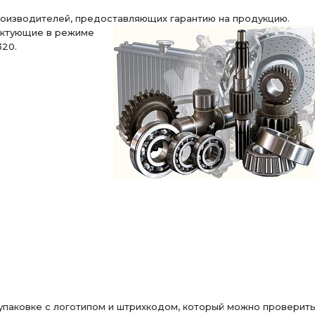
роизводителей, предоставляющих гарантию на продукцию.
рцевыми шлицами
i=6.77 48 зуб
зуб с БМКД
ктующие в режиме
320.
фланец с торц.
фланец с торц. шлицами
 АЗ УРАЛ
СБОРЕ АЗ УРАЛ
зуб. АЗ УРАЛ
РАЗДАТОЧНАЯ КОРОБКА
МОСТ ЗАДНИЙ
МОСТА i=6.77
Коробка раздаточная
ДНАЯ
МОСТА i=6.77 48 зуб
КОРОБКА РАЗДАТОЧНАЯ
евыми
фланцы с торцевыми шлицами
ПЕРЕДНЕГО МОСТА
зуб фланец
7.49
СРЕДНЕГО МОСТА i=7.49 49 зуб
УРАЛ УВК
пневмотормоза АЗ УРАЛ
УРАЛ АМТ
зуб фланец с торц.
паковке с логотипом и штрихкодом, который можно проверить