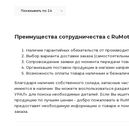
МОСТ ПЕРЕДНИЙ i=6,77
ПЕРЕДНИЙ i=6,77
а/м с пн
Показывать по 24
ЗАДНИЙ i=6,77
МОСТА i=6,77 с БМКД
i=6,77 с БМКД
фланца с торц.
фланца с торц. шлицами
фланца с 
Преимущества сотрудничества с RuMot
КРОНШТЕЙН АМОРТИЗАТОРА АЗ УРАЛ
ТРУБКА ОТ КРАН
Наличие гарантийных обязательств от производит
Выбор варианта доставки заказа (самостоятельный
ТРУБКА К ШИННОМУ МАНОМЕТРУ
ТРУБКА К ШИННОМУ М
Сопровождение заявки до момента передачи това
Организация поставок продукции в магазин напря
ШИННОМУ МАНОМЕТРУ АЗ УРАЛ
ПНЕВМАТИЧЕСКИЙ АЗ У
Возможность оплаты товара наличным и безналич
ДВИГАТЕЛЯ АЗ УРАЛ
передней рессоры
Патрубок
Благодаря наличию собственного склада, запасные част
имеются в наличии. Вы можете воспользоваться разде
УРАЛ» для поиска необходимых деталей. Если Вы ищит
Суппорт рабочий тормоза
рабочий тормоза
Усил
продукцию по лучшим ценам - добро пожаловать в RuMo
предоставят необходимую информацию о товаре и пом
РАЗДАТОЧНАЯ КОРОБКА С ТОРМОЗОМ В СБОРЕ
КОРОБ
заказа.
КОРОБКА С ТОРМОЗОМ В СБОРЕ АЗ УРАЛ
ТОРМОЗОМ В