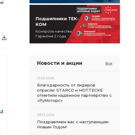
ей
Подшипники ТЕК-
КОМ
Контроль качества
Гарантия 2 года
Новости и акции
Все
13.02.2026
Благодарность от лидеров
отрасли: STARCO и HOTTECKE
отметили надёжное партнёрство с
«РуМоторс»
АЗ
28.12.2024
Поздравляем вас с наступающим
Новым Годом!