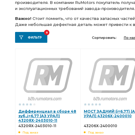
производителя. В компании RuMotors покупатель получ
зуб фланец с торц. шлицами
ТРУБКА АЗ УРАЛ
МОС
и эксплуатационных требований завода-производителя
Важно!
Стоит помнить, что от качества запасных часте
РЕДУКТОР ПЕРЕДНЕГО МОСТА
МАНОМЕТРУ АЗ УРАЛ
Даже небольшая дефектная деталь может привести к в
пневмотормозами АЗ УРАЛ
РЕДУКТОР СРЕДНЕГО МОСТА 
0
ФИЛЬТР
Сортировать:
По на
СРЕДНЕГО МОСТА i=6.77 48 зуб
сборе АЗ УРАЛ
ВО
ТРУБКА ВОЗДУХОВОДНАЯ АЗ УРАЛ
а/м 4х4
зуб А
эмаль защитная
эмаль защитная АЗ УРАЛ
защитна
торцевыми шлицами пневмотормоза
торцевыми шлица
шлицами пневмотормоза АЗ УРАЛ
грунт АЗ УРАЛ
АБС фланец
ЗАДНЕГО МОСТА i=6,77
МОСТА i=7.49 
Дифференциал в сборе 48
МОСТ ЗАДНИЙ (i=6,77) (
зуб.,i=6,77 (АЗ УРАЛ)
УРАЛ) 43206Х-2400010
4320ЯХ-2403010-11
раздаточная с ручником
АБС АЗ УРАЛ
Труба при
4320ЯХ-2403010-11
43206Х-2400010
Под заказ
Под заказ