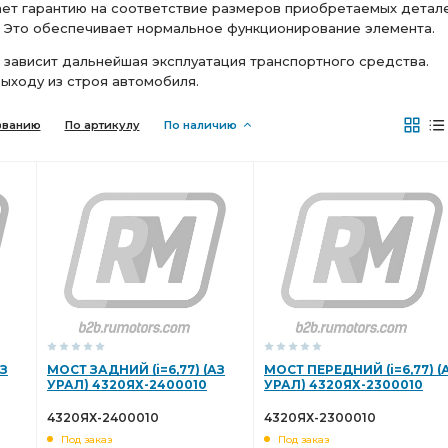
ает гарантию на соответствие размеров приобретаемых детал
ТА i=6,77
РЕДУКТОР ПЕРЕДНЕГО
. Это обеспечивает нормальное функционирование элемента.
й зависит дальнейшая эксплуатация транспортного средства.
заднего моста
фланца с торцевыми шлицами АЗ УРАЛ
ыходу из строя автомобиля.
i=6.77
СРЕДНЕГО МОСТА i=6.77
званию
По артикулу
По наличию
ЗДУХОВОДНАЯ АЗ УРАЛ
правый АЗ УРАЛ
i=7.32 47 зуб
З УРАЛ
i=7.49 49 зуб с БМКД
левый АЗ УРАЛ
я АЗ УРАЛ
БМКД фланец
ми пневмотормоза АЗ УРАЛ
шлицами пневмотормоза
дв.ЯМЗ АЗ УРАЛ
Трубка к манометру
ВАЛА АЗ УРАЛ
49 зуб с БМКД
Коробка раздаточная с ручником
АЗ
МОСТ ЗАДНИЙ (i=6,77) (АЗ
МОСТ ПЕРЕДНИЙ (i=6,77) (
УРАЛ) 4320ЯХ-2400010
УРАЛ) 4320ЯХ-2300010
емная
ДОМ 40%
i=6.77 48 зуб фланец
4320ЯХ-2400010
4320ЯХ-2300010
Под заказ
Под заказ