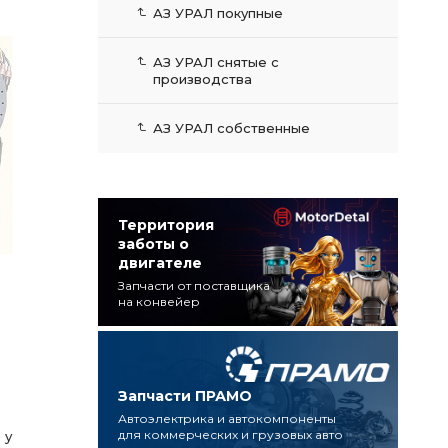
АЗ УРАЛ покупные
АЗ УРАЛ снятые с
производства
АЗ УРАЛ собственные
Территория
заботы о
двигателе
Запчасти от поставщика
на конвейер
Запчасти ПРАМО
Автоэлектрика и автокомпоненты
для коммерческих и грузовых авто
 у