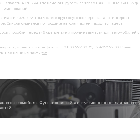
/м с пневмотормозами
КОРОБКА а/м
АЛ Запчасти 4320 УРАЛ по цене от 8 рублей за товар
НАКОНЕЧНИК РЕГ.БУФ
 наименований.
УРАЛ
ПЕРЕДНИЙ АЗ УРАЛ
Запчасти 4320 УРАЛ вы можете круглосуточно через каталог интернет
лов. Список филиалов по продаже автозапчастей находятся
здесь
.
ЫЙ АЗ УРАЛ
РЕДУКТОР ЗАДНЕГО МОСТА i=6,7
насосы, коробки передачб сцепление и прочие запчасти для автомобилей с
=7,49 с АБС
ЗАДНИЙ i=7,49 с АБС
i=7,49 с АБС
росы, звоните по телефонам — 8-800-777-08-39, +7 4852 77-00-10 или
 VK. Все наши контакты
тут
.
/м
МОСТА для а/м
Редуктор з/моста
ОСТА
ЗАДНЕГО МОСТА i=7.49 49 зуб
Р СРЕДНЕГО МОСТА i=7.32
СРЕДНЕГО МОСТА i=7.32
анцы с торцевыми
зуб фланцы с торцевыми шлицами
вашего автомобиля. Функционал сайта интуитивно прост: для вашего 
астей.
ЧЕСКИЙ
УСИЛИТЕЛЬ ТОРМОЗА ПНЕВМАТИЧЕСКИЙ АЗ УРАЛ
Й АЗ УРАЛ
СУППОРТ ТОРМОЗА
КАМИ
ЩИТОК ПРИБОРОВ
переднего моста