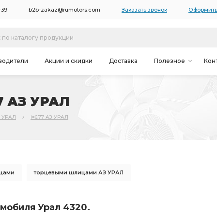
-39
b2b-zakaz@rumotors.com
Заказать звонок
Оформить
водители
Акции и скидки
Доставка
Полезное
Кон
77 АЗ УРАЛ
0 УРАЛ
i=6,77 АЗ УРАЛ
цами
торцевыми шлицами АЗ УРАЛ
СРЕДНЕГО МОСТА
ЗАДНЕГО МОСТА
торц. шлицами
мобиля Урал 4320.
торц. шлицами АЗ УРАЛ
i=7.49 49 зуб
МОСТА i=7.49