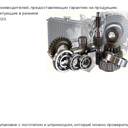
роизводителей, предоставляющих гарантию на продукцию.
рцевыми шлицами
i=6.77 48 зуб
зуб с БМКД
ктующие в режиме
320.
фланец с торц.
фланец с торц. шлицами
 АЗ УРАЛ
СБОРЕ АЗ УРАЛ
зуб. АЗ УРАЛ
РАЗДАТОЧНАЯ КОРОБКА
МОСТ ЗАДНИЙ
МОСТА i=6.77
Коробка раздаточная
ДНАЯ
МОСТА i=6.77 48 зуб
КОРОБКА РАЗДАТОЧНАЯ
евыми
фланцы с торцевыми шлицами
ПЕРЕДНЕГО МОСТА
зуб фланец
7.49
СРЕДНЕГО МОСТА i=7.49 49 зуб
УРАЛ УВК
пневмотормоза АЗ УРАЛ
УРАЛ АМТ
зуб фланец с торц.
паковке с логотипом и штрихкодом, который можно проверить