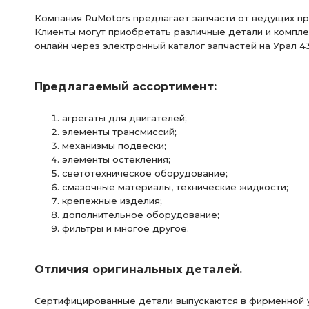
Компания RuMotors предлагает запчасти от ведущих п
БМКД АЗ УРАЛ
фланец с торцевыми
фланец с то
Клиенты могут приобретать различные детали и
компле
онлайн через электронный каталог запчастей на Урал 4
РЕДУКТОР ЗАДНЕГО
РЕДУКТОР ЗАДНЕГО МОСТА
Предлагаемый ассортимент:
МОСТ ПЕРЕДНИЙ
МОСТА i=7.49 49 зуб
КРОНШТЕЙН
фланца с торцевыми
фланца с торцевыми шлицами
агрегаты для двигателей;
элементы трансмиссий;
РАМА необходимы
РАМА необходимы ПД АЗ УРАЛ
механизмы подвески;
элементы остекления;
светотехническое оборудование;
фланец с торц. шлицами АЗ УРАЛ
ТРУБКА ВОЗДУХОВО
смазочные материалы, технические жидкости;
крепежные изделия;
фланец с торцевыми шлицами АЗ УРАЛ
фланцы с торц
дополнительное оборудование;
фильтры и многое другое.
фланцы с торцевыми шлицами АЗ УРАЛ
МОСТ СРЕДНИЙ
РЕДУКТОР СРЕДНЕГО МОСТА i=7.49
СРЕДНЕГО МОСТА i=
Отличия оригинальных деталей.
а/м с пневмотормозами
АБС пневмотормоза
АБС 
Сертифицированные детали выпускаются в фирменной у