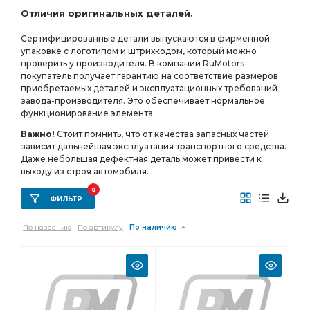
Отличия оригинальных деталей.
МОСТ СРЕДНИЙ
ПЕРЕДНЕГО МОСТА
зуб фланец
Сертифицированные детали выпускаются в фирменной
РЕДУКТОР СРЕДНЕГО МОСТА i=7.49
упаковке с логотипом и штрихкодом, который можно
СРЕДНЕГО МОСТА i=7.49
проверить у производителя. В компании RuMotors
покупатель получает гарантию на соответствие размеров
СРЕДНЕГО МОСТА i=7.49 49 зуб
УРАЛ УВК
приобретаемых деталей и эксплуатационных требований
завода-производителя. Это обеспечивает нормальное
а/м с пневмотормозами
АБС пневмотормоза
функционирование элемента.
АБС пневмотормоза АЗ УРАЛ
УРАЛ АМТ
Важно!
Стоит помнить, что от качества запасных частей
зависит дальнейшая эксплуатация транспортного средства.
зуб фланец с торц.
зуб фланец с торц. шлицами
Даже небольшая дефектная деталь может привести к
ТРУБКА АЗ УРАЛ
МОСТА i=6,77
выходу из строя автомобиля.
РЕДУКТОР ПЕРЕДНЕГО
0
ФИЛЬТР
РЕДУКТОР ПЕРЕДНЕГО МОСТА
МАНОМЕТРУ АЗ УРАЛ
По названию
По артикулу
По наличию
заднего моста
фланца с торцевыми шлицами АЗ УРАЛ
пневмотормозами АЗ УРАЛ
РЕДУКТОР СРЕДНЕГО МОСТА i=6.77