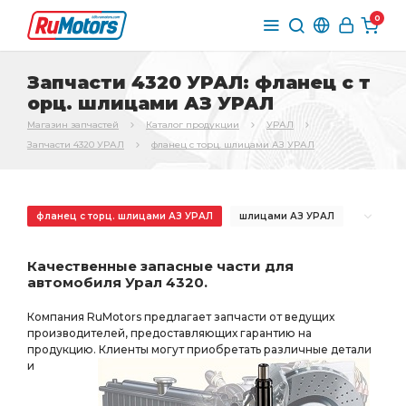
0
Запчасти 4320 УРАЛ: фланец с т
орц. шлицами АЗ УРАЛ
Магазин запчастей
Каталог продукции
УРАЛ
Запчасти 4320 УРАЛ
фланец с торц. шлицами АЗ УРАЛ
фланец с торц. шлицами АЗ УРАЛ
шлицами АЗ УРАЛ
торцевыми шлицами
торцевыми шлицами АЗ УРАЛ
Качественные запасные части для
РЕДУКТОР СРЕДНЕГО
РЕДУКТОР СРЕДНЕГО МОСТА
автомобиля Урал 4320.
СРЕДНЕГО МОСТА
ЗАДНЕГО МОСТА
Компания RuMotors предлагает запчасти от ведущих
торц. шлицами
пневмотормоза АЗ УРАЛ
производителей, предоставляющих гарантию на
продукцию. Клиенты могут приобретать различные детали
необходимы ПД АЗ УРАЛ
торц. шлицами АЗ УРАЛ
и
i=7.49 49 зуб
МОСТА i=7.49
БМКД АЗ УРАЛ