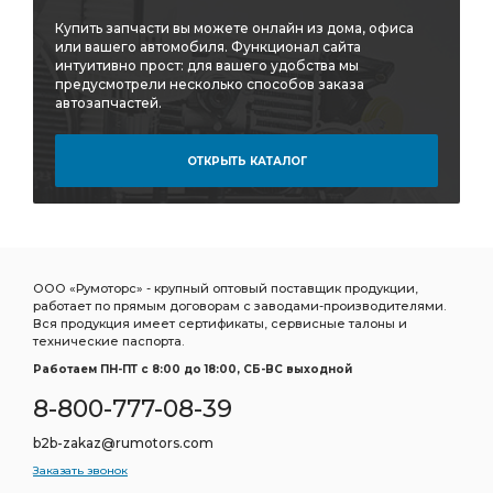
Купить запчасти вы можете онлайн из дома, офиса
i=7,49 С АБС
АБС фланцы
АБС фланцы гладкие
или вашего автомобиля. Функционал сайта
АБС фланцы гладкие а/м
фланцы гладкие
интуитивно прост: для вашего удобства мы
предусмотрели несколько способов заказа
фланцы гладкие а/м
автозапчастей.
фланцы гладкие а/м с пневмотормозами
ОТКРЫТЬ КАТАЛОГ
гладкие а/м
гладкие а/м с пневмотормозами
гладкие а/м с пневмотормозами АЗ УРАЛ
МОСТ ПЕРЕДНИЙ i=7.49
МОСТ ПЕРЕДНИЙ i=7.49 49 зуб
ПЕРЕДНИЙ i=7.49
ООО «Румоторс» - крупный оптовый поставщик продукции,
ПЕРЕДНИЙ i=7.49 49 зуб
МОСТА i=6.7
работает по прямым договорам с заводами-производителями.
Вся продукция имеет сертификаты, сервисные талоны и
МОСТА i=6.7 46 зуб
i=6.7 46 зуб
технические паспорта.
Работаем ПН-ПТ c 8:00 до 18:00, СБ-ВС выходной
МОСТ ЗАДНИЙ i=6,77 с АБС
ЗАДНИЙ i=6,77 с АБС
8-800-777-08-39
АБС фланец с торцевыми
АБС фланец с торцевыми шлицами
b2b-zakaz@rumotors.com
Заказать звонок
РЕДУКТОР СРЕДНЕГО МОСТА i=6,77