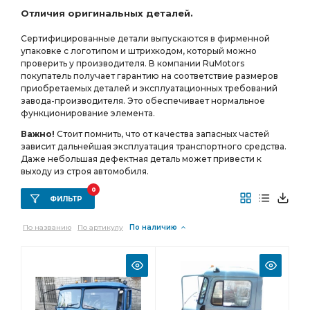
Отличия оригинальных деталей.
фланцы с торцевыми шлицами АЗ УРАЛ
Сертифицированные детали выпускаются в фирменной
МОСТ СРЕДНИЙ
ПЕРЕДНЕГО МОСТА
зуб фланец
упаковке с логотипом и штрихкодом, который можно
РЕДУКТОР СРЕДНЕГО МОСТА i=7.49
проверить у производителя. В компании RuMotors
покупатель получает гарантию на соответствие размеров
СРЕДНЕГО МОСТА i=7.49
приобретаемых деталей и эксплуатационных требований
завода-производителя. Это обеспечивает нормальное
СРЕДНЕГО МОСТА i=7.49 49 зуб
УРАЛ УВК
функционирование элемента.
а/м с пневмотормозами
АБС пневмотормоза
Важно!
Стоит помнить, что от качества запасных частей
зависит дальнейшая эксплуатация транспортного средства.
АБС пневмотормоза АЗ УРАЛ
УРАЛ АМТ
Даже небольшая дефектная деталь может привести к
зуб фланец с торц.
зуб фланец с торц. шлицами
выходу из строя автомобиля.
ТРУБКА АЗ УРАЛ
МОСТА i=6,77
0
ФИЛЬТР
РЕДУКТОР ПЕРЕДНЕГО
По названию
По артикулу
По наличию
РЕДУКТОР ПЕРЕДНЕГО МОСТА
МАНОМЕТРУ АЗ УРАЛ
заднего моста
фланца с торцевыми шлицами АЗ УРАЛ
пневмотормозами АЗ УРАЛ