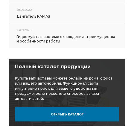
УСИЛИТЕЛЬ ТОРМОЗА
28.09.2020
УСИЛИТЕЛЬ ТОРМОЗА ПНЕВМАТИЧЕСКИЙ
Двигатель КАМАЗ
УСИЛИТЕЛЬ ТОРМОЗА ПНЕВМАТИЧЕСКИЙ АЗ УРАЛ
23.09.2020
ТОРМОЗА ПНЕВМАТИЧЕСКИЙ
Гидромуфта в системе охлаждения - преимущества
и особенности работы
ТОРМОЗА ПНЕВМАТИЧЕСКИЙ АЗ УРАЛ
СУППОРТ ТОРМОЗА
СУППОРТ ТОРМОЗА С КОЛОДКАМИ
Полный каталог продукции
ТОРМОЗА С КОЛОДКАМИ
ЩИТОК ПРИБОРОВ
Купить запчасти вы можете онлайн из дома, офиса
переднего моста
ПРУЖИНА АЗ УРАЛ
или вашего автомобиля. Функционал сайта
интуитивно прост: для вашего удобства мы
РЕДУКТОР ЗАДНЕГО МОСТА i=7.49
Бак топливный
предусмотрели несколько способов заказа
автозапчастей.
УРАЛ 4320-3506325-10
Шланг УРАЛ
МЕХАНИЗМА ПЕРЕКЛЮЧЕНИЯ
ОТКРЫТЬ КАТАЛОГ
электронный спидометр
КОРОБКА ДОМ
спидометр АЗ УРАЛ