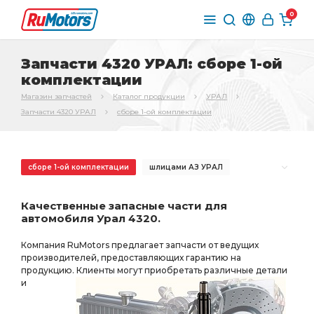
0
Запчасти 4320 УРАЛ: сборе 1-ой
комплектации
Магазин запчастей
Каталог продукции
УРАЛ
Запчасти 4320 УРАЛ
сборе 1-ой комплектации
сборе 1-ой комплектации
шлицами АЗ УРАЛ
торцевыми шлицами
торцевыми шлицами АЗ УРАЛ
Качественные запасные части для
РЕДУКТОР СРЕДНЕГО
РЕДУКТОР СРЕДНЕГО МОСТА
автомобиля Урал 4320.
СРЕДНЕГО МОСТА
ЗАДНЕГО МОСТА
Компания RuMotors предлагает запчасти от ведущих
торц. шлицами
пневмотормоза АЗ УРАЛ
производителей, предоставляющих гарантию на
продукцию. Клиенты могут приобретать различные детали
необходимы ПД АЗ УРАЛ
торц. шлицами АЗ УРАЛ
и
i=7.49 49 зуб
МОСТА i=7.49
БМКД АЗ УРАЛ