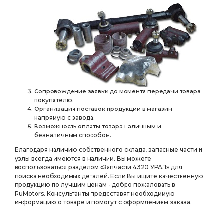
КОРОБКА С ТОРМОЗОМ
ЗАДНИЙ АЗ УРАЛ
РЕДУКТОР ПЕРЕДНЕГО МОСТА i=6.77
ПЕРЕДНЕГО МОСТА i=6.77
i=6.77 48 зуб фланец с торц.
а/м 4х4 АЗ УРАЛ
4х4 АЗ УРАЛ
РЕДУКТОР ЗАДНЕГО МОСТА i=6,77
шлицами а/м
МОСТ ЗАДНИЙ i=7,49
Сопровождение заявки до момента передачи товара
ЗАДНИЙ i=7,49
i=6.77 48 зуб с БМКД
покупателю.
Организация поставок продукции в магазин
УПРАВЛЕНИЯ АЗ УРАЛ
РУЛЕВОГО УПРАВЛЕНИЯ
напрямую с завода.
Возможность оплаты товара наличным и
ТОРМОЗА АЗ УРАЛ
ЛЕВАЯ АЗ УРАЛ
рулевой тяги
безналичным способом.
Редуктор заднего
Редуктор заднего моста
Благодаря наличию собственного склада, запасные части и
зуб с БМКД АЗ УРАЛ
зуб 1 фланец
узлы всегда имеются в наличии. Вы можете
воспользоваться разделом «Запчасти 4320 УРАЛ» для
тормоза АЗ УРАЛ
Колодка тормозная
поиска необходимых деталей. Если Вы ищите качественную
продукцию по лучшим ценам - добро пожаловать в
i=6,77 АЗ УРАЛ
Трубка к манометру АЗ УРАЛ
RuMotors. Консультанты предоставят необходимую
информацию о товаре и помогут с оформлением заказа.
манометру АЗ УРАЛ
торцевые шлицы
ТРУБА ПРИЕМНАЯ
ВТУЛКА АЗ УРАЛ