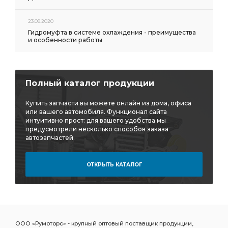
ВОЗДУХОВОДНАЯ 5 АЗ УРАЛ
КОРОБКА РАЗДАТОЧНАЯ АЗ УРАЛ
23.09.2020
Гидромуфта в системе охлаждения - преимущества
РАЗДАТОЧНАЯ АЗ УРАЛ
i=6,77 фланец
и особенности работы
i=6,77 фланец с торцевыми
i=6,77 фланец с торцевыми шлицами
МОСТА i=6.77 48 зуб фланец
Полный каталог продукции
БМКД фланец с торцевыми
Купить запчасти вы можете онлайн из дома, офиса
или вашего автомобиля. Функционал сайта
БМКД фланец с торцевыми шлицами
интуитивно прост: для вашего удобства мы
предусмотрели несколько способов заказа
БМКД фланец с торц.
автозапчастей.
БМКД фланец с торц. шлицами
ШЕСТЕРНЯ ВЕДОМАЯ
МОСТА i=6.77 48 зуб с БМКД
БМКД фланцы
ОТКРЫТЬ КАТАЛОГ
РУЛЕВОГО УПРАВЛЕНИЯ АЗ УРАЛ
МЕХАНИЗМ РУЛЕВОГО
МЕХАНИЗМ РУЛЕВОГО УПРАВЛЕНИЯ
ПЕРВАЯ АЗ УРАЛ
ООО «Румоторс» - крупный оптовый поставщик продукции,
КАПОТА АЗ УРАЛ
ФИЛЬТРА АЗ УРАЛ