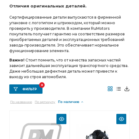
Отличия оригинальных деталей.
фланцы с торцевыми шлицами АЗ УРАЛ
Сертифицированные детали выпускаются в фирменной
МОСТ СРЕДНИЙ
ПЕРЕДНЕГО МОСТА
зуб фланец
упаковке с логотипом и штрихкодом, который можно
РЕДУКТОР СРЕДНЕГО МОСТА i=7.49
проверить у производителя. В компании RuMotors
покупатель получает гарантию на соответствие размеров
СРЕДНЕГО МОСТА i=7.49
приобретаемых деталей и эксплуатационных требований
завода-производителя. Это обеспечивает нормальное
СРЕДНЕГО МОСТА i=7.49 49 зуб
УРАЛ УВК
функционирование элемента.
а/м с пневмотормозами
АБС пневмотормоза
Важно!
Стоит помнить, что от качества запасных частей
зависит дальнейшая эксплуатация транспортного средства.
АБС пневмотормоза АЗ УРАЛ
УРАЛ АМТ
Даже небольшая дефектная деталь может привести к
зуб фланец с торц.
зуб фланец с торц. шлицами
выходу из строя автомобиля.
ТРУБКА АЗ УРАЛ
МОСТА i=6,77
0
ФИЛЬТР
РЕДУКТОР ПЕРЕДНЕГО
По названию
По артикулу
По наличию
РЕДУКТОР ПЕРЕДНЕГО МОСТА
МАНОМЕТРУ АЗ УРАЛ
заднего моста
фланца с торцевыми шлицами АЗ УРАЛ
пневмотормозами АЗ УРАЛ