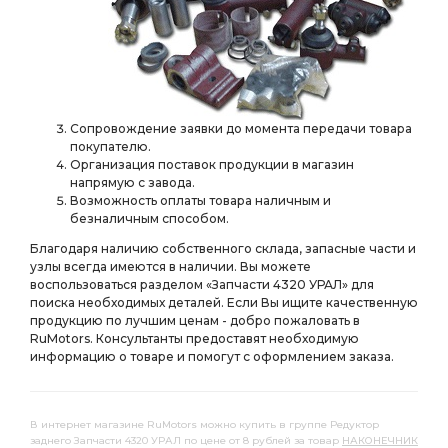
ПЕРЕДНИЙ i=6,77
а/м с пневмотормозами АЗ УРАЛ
МОСТ ЗАДНИЙ i=6,77
ЗАДНИЙ i=6,77
МОСТА i=6,77 с БМКД
i=6,77 с БМКД
шлицами а/м 4х4
шлицами а/м 4х4 АЗ УРАЛ
Сопровождение заявки до момента передачи товара
покупателю.
фланца с торц.
фланца с торц. шлицами
Организация поставок продукции в магазин
напрямую с завода.
фланца с торц. шлицами АЗ УРАЛ
Возможность оплаты товара наличным и
КРОНШТЕЙН АМОРТИЗАТОРА
безналичным способом.
Благодаря наличию собственного склада, запасные части и
КРОНШТЕЙН АМОРТИЗАТОРА АЗ УРАЛ
узлы всегда имеются в наличии. Вы можете
ТРУБКА ОТ КРАНА
ТРУБКА К ШИННОМУ
воспользоваться разделом «Запчасти 4320 УРАЛ» для
поиска необходимых деталей. Если Вы ищите качественную
ТРУБКА К ШИННОМУ МАНОМЕТРУ
продукцию по лучшим ценам - добро пожаловать в
RuMotors. Консультанты предоставят необходимую
ТРУБКА К ШИННОМУ МАНОМЕТРУ АЗ УРАЛ
информацию о товаре и помогут с оформлением заказа.
ШИННОМУ МАНОМЕТРУ
ШИННОМУ МАНОМЕТРУ АЗ УРАЛ
В интернет магазине RuMotors можно купить в группе Редуктор
ПНЕВМАТИЧЕСКИЙ АЗ УРАЛ
заднего Запчасти 4320 УРАЛ по цене от 8 рублей за товар
НАКОНЕЧНИК