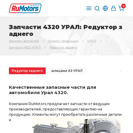
0
Запчасти 4320 УРАЛ: Редуктор з
аднего
Магазин запчастей
Каталог продукции
УРАЛ
Запчасти 4320 УРАЛ
Редуктор заднего
Редуктор заднего
шлицами АЗ УРАЛ
торцевыми шлицами
торцевыми шлицами АЗ УРАЛ
Качественные запасные части для
РЕДУКТОР СРЕДНЕГО
РЕДУКТОР СРЕДНЕГО МОСТА
автомобиля Урал 4320.
СРЕДНЕГО МОСТА
ЗАДНЕГО МОСТА
Компания RuMotors предлагает запчасти от ведущих
торц. шлицами
пневмотормоза АЗ УРАЛ
производителей, предоставляющих гарантию на
продукцию. Клиенты могут приобретать различные детали
необходимы ПД АЗ УРАЛ
торц. шлицами АЗ УРАЛ
и
i=7.49 49 зуб
МОСТА i=7.49
БМКД АЗ УРАЛ