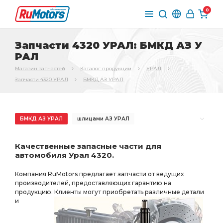
0
Запчасти 4320 УРАЛ: БМКД АЗ У
РАЛ
Магазин запчастей
Каталог продукции
УРАЛ
Запчасти 4320 УРАЛ
БМКД АЗ УРАЛ
БМКД АЗ УРАЛ
шлицами АЗ УРАЛ
торцевыми шлицами
торцевыми шлицами АЗ УРАЛ
Качественные запасные части для
РЕДУКТОР СРЕДНЕГО
РЕДУКТОР СРЕДНЕГО МОСТА
автомобиля Урал 4320.
СРЕДНЕГО МОСТА
ЗАДНЕГО МОСТА
Компания RuMotors предлагает запчасти от ведущих
торц. шлицами
пневмотормоза АЗ УРАЛ
производителей, предоставляющих гарантию на
продукцию. Клиенты могут приобретать различные детали
необходимы ПД АЗ УРАЛ
торц. шлицами АЗ УРАЛ
и
i=7.49 49 зуб
МОСТА i=7.49
фланец с торцевыми