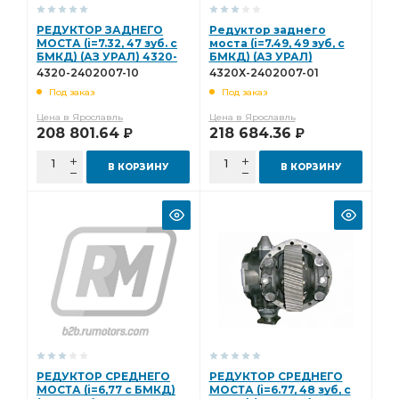
КАПОТА АЗ УРАЛ
ФИЛЬТРА АЗ УРАЛ
РЕДУКТОР ЗАДНЕГО
Редуктор заднего
МОСТА (i=7.32, 47 зуб. с
моста (i=7.49, 49 зуб, с
Трубка в сборе
i=7.49 49 зуб АЗ УРАЛ
БМКД) (АЗ УРАЛ) 4320-
БМКД) (АЗ УРАЛ)
2402007-10
4320Х-2402007-01
4320-2402007-10
4320Х-2402007-01
заднего моста i=7.49
моста i=7.49
Под заказ
Под заказ
i=7.49 49 зуб. АЗ УРАЛ
Редуктор переднего
Цена в Ярославль
Цена в Ярославль
Редуктор переднего моста
208 801.64
передний АЗ УРАЛ
218 684.36
Р
Р
глушителя передняя
ручником АЗ УРАЛ
В КОРЗИНУ
В КОРЗИНУ
Кронштейн передней
отв. АЗ УРАЛ
Баллон воздушный
Барабан тормозной
Кабина в сборе
Кабина в сборе 1-ой
Кабина в сборе 1-ой комплектации
сборе 1-ой
сборе 1-ой комплектации
1-ой комплектации
Труба приемная глушителя передняя
приемная глушителя передняя
Цилиндр тормозной
РЕДУКТОР СРЕДНЕГО
РЕДУКТОР СРЕДНЕГО
Щиток приборов
торц.шлицами АЗ УРАЛ
МОСТА (i=6,77 с БМКД)
МОСТА (i=6.77, 48 зуб, с