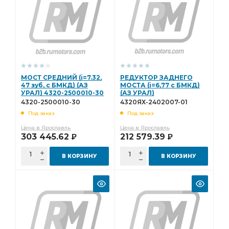
УСИЛИТЕЛЬ ТОРМОЗА
УСИЛИТЕЛЬ ТОРМОЗА ПНЕВМАТИЧЕСКИЙ
УСИЛИТЕЛЬ ТОРМОЗА ПНЕВМАТИЧЕСКИЙ АЗ УРАЛ
ТОРМОЗА ПНЕВМАТИЧЕСКИЙ
ТОРМОЗА ПНЕВМАТИЧЕСКИЙ АЗ УРАЛ
МОСТ СРЕДНИЙ (i=7.32,
РЕДУКТОР ЗАДНЕГО
47 зуб, с БМКД) (АЗ
МОСТА (i=6,77 с БМКД)
СУППОРТ ТОРМОЗА
УРАЛ) 4320-2500010-30
(АЗ УРАЛ)
4320ЯХ-2402007-01
4320-2500010-30
4320ЯХ-2402007-01
СУППОРТ ТОРМОЗА С КОЛОДКАМИ
Под заказ
Под заказ
ТОРМОЗА С КОЛОДКАМИ
ЩИТОК ПРИБОРОВ
Цена в Ярославль
Цена в Ярославль
303 445.62
212 579.39
Р
Р
переднего моста
ПРУЖИНА АЗ УРАЛ
РЕДУКТОР ЗАДНЕГО МОСТА i=7.49
Бак топливный
В КОРЗИНУ
В КОРЗИНУ
УРАЛ 4320-3506325-10
Шланг УРАЛ
МЕХАНИЗМА ПЕРЕКЛЮЧЕНИЯ
электронный спидометр
КОРОБКА ДОМ
спидометр АЗ УРАЛ