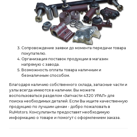
РЕДУКТОР СРЕДНЕГО МОСТА i=6,77
СРЕДНЕГО МОСТА i=6,77
фланец с торцевыми шлицами пневмотормоза
Редуктор з/моста в сборе
Редуктор з/моста в сборе i=6.77
з/моста в сборе
Сопровождение заявки до момента передачи товара
з/моста в сборе i=6.77
з/моста в сборе i=6.77 48 зуб
покупателю.
Организация поставок продукции в магазин
сборе i=6.77
сборе i=6.77 48 зуб
напрямую с завода.
Возможность оплаты товара наличным и
фланец с торц. шлицами а/м
торц. шлицами а/м
безналичным способом.
торц. шлицами а/м 4х4
i=7.32 47 зуб с БМКД
Благодаря наличию собственного склада, запасные части и
БМКД 2 фланца с торцевыми
узлы всегда имеются в наличии. Вы можете
воспользоваться разделом «Запчасти 4320 УРАЛ» для
БМКД 2 фланца с торцевыми шлицами
зуб 2 фланца
поиска необходимых деталей. Если Вы ищите качественную
продукцию по лучшим ценам - добро пожаловать в
зуб 2 фланца с торц.
зуб 2 фланца с торц. шлицами
RuMotors. Консультанты предоставят необходимую
информацию о товаре и помогут с оформлением заказа.
зуб с БМКД 2 фланца
зуб с БМКД фланцы
БУФЕРА АЗ УРАЛ
КРОНШТЕЙНОМ АЗ УРАЛ
РЕДУКТОР С ТРОСОМ
РЕДУКТОР С ТРОСОМ АЗ УРАЛ