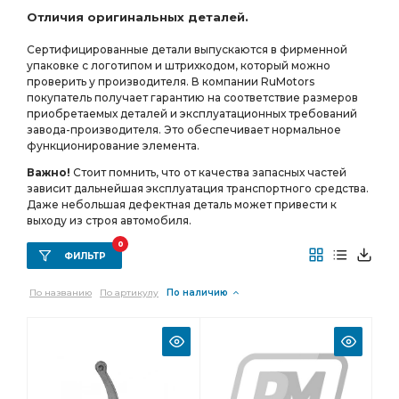
Отличия оригинальных деталей.
фланцы с торцевыми шлицами АЗ УРАЛ
Сертифицированные детали выпускаются в фирменной
МОСТ СРЕДНИЙ
ПЕРЕДНЕГО МОСТА
зуб фланец
упаковке с логотипом и штрихкодом, который можно
РЕДУКТОР СРЕДНЕГО МОСТА i=7.49
проверить у производителя. В компании RuMotors
покупатель получает гарантию на соответствие размеров
СРЕДНЕГО МОСТА i=7.49
приобретаемых деталей и эксплуатационных требований
завода-производителя. Это обеспечивает нормальное
СРЕДНЕГО МОСТА i=7.49 49 зуб
УРАЛ УВК
функционирование элемента.
а/м с пневмотормозами
АБС пневмотормоза
Важно!
Стоит помнить, что от качества запасных частей
зависит дальнейшая эксплуатация транспортного средства.
АБС пневмотормоза АЗ УРАЛ
УРАЛ АМТ
Даже небольшая дефектная деталь может привести к
зуб фланец с торц.
зуб фланец с торц. шлицами
выходу из строя автомобиля.
ТРУБКА АЗ УРАЛ
МОСТА i=6,77
0
ФИЛЬТР
РЕДУКТОР ПЕРЕДНЕГО
По названию
По артикулу
По наличию
РЕДУКТОР ПЕРЕДНЕГО МОСТА
МАНОМЕТРУ АЗ УРАЛ
заднего моста
фланца с торцевыми шлицами АЗ УРАЛ
пневмотормозами АЗ УРАЛ