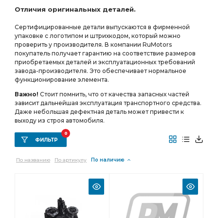
Отличия оригинальных деталей.
фланцы с торцевыми шлицами АЗ УРАЛ
Сертифицированные детали выпускаются в фирменной
МОСТ СРЕДНИЙ
ПЕРЕДНЕГО МОСТА
зуб фланец
упаковке с логотипом и штрихкодом, который можно
РЕДУКТОР СРЕДНЕГО МОСТА i=7.49
проверить у производителя. В компании RuMotors
покупатель получает гарантию на соответствие размеров
СРЕДНЕГО МОСТА i=7.49
приобретаемых деталей и эксплуатационных требований
завода-производителя. Это обеспечивает нормальное
СРЕДНЕГО МОСТА i=7.49 49 зуб
УРАЛ УВК
функционирование элемента.
а/м с пневмотормозами
АБС пневмотормоза
Важно!
Стоит помнить, что от качества запасных частей
зависит дальнейшая эксплуатация транспортного средства.
АБС пневмотормоза АЗ УРАЛ
УРАЛ АМТ
Даже небольшая дефектная деталь может привести к
зуб фланец с торц.
зуб фланец с торц. шлицами
выходу из строя автомобиля.
ТРУБКА АЗ УРАЛ
МОСТА i=6,77
0
ФИЛЬТР
РЕДУКТОР ПЕРЕДНЕГО
По названию
По артикулу
По наличию
РЕДУКТОР ПЕРЕДНЕГО МОСТА
МАНОМЕТРУ АЗ УРАЛ
заднего моста
фланца с торцевыми шлицами АЗ УРАЛ
пневмотормозами АЗ УРАЛ