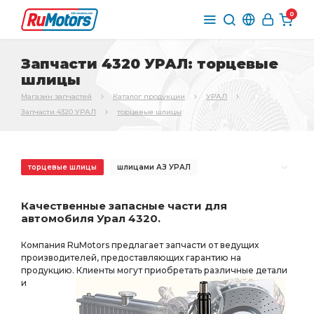
0
Запчасти 4320 УРАЛ: торцевые
шлицы
Магазин запчастей
Каталог продукции
УРАЛ
Запчасти 4320 УРАЛ
торцевые шлицы
торцевые шлицы
шлицами АЗ УРАЛ
торцевыми шлицами
торцевыми шлицами АЗ УРАЛ
Качественные запасные части для
РЕДУКТОР СРЕДНЕГО
РЕДУКТОР СРЕДНЕГО МОСТА
автомобиля Урал 4320.
СРЕДНЕГО МОСТА
ЗАДНЕГО МОСТА
Компания RuMotors предлагает запчасти от ведущих
торц. шлицами
пневмотормоза АЗ УРАЛ
производителей, предоставляющих гарантию на
продукцию. Клиенты могут приобретать различные детали
необходимы ПД АЗ УРАЛ
торц. шлицами АЗ УРАЛ
и
i=7.49 49 зуб
МОСТА i=7.49
БМКД АЗ УРАЛ