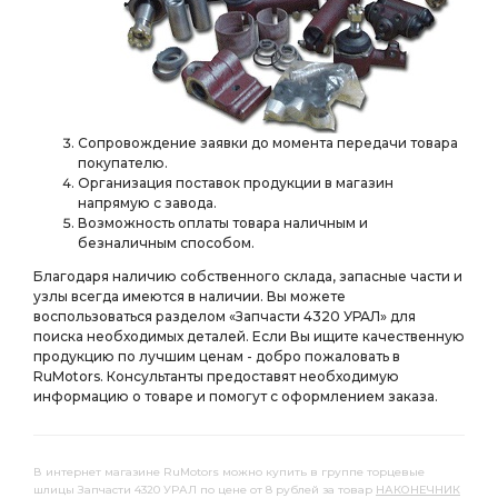
ПЕРЕДНИЙ i=6,77
а/м с пневмотормозами АЗ УРАЛ
МОСТ ЗАДНИЙ i=6,77
ЗАДНИЙ i=6,77
МОСТА i=6,77 с БМКД
i=6,77 с БМКД
шлицами а/м 4х4
шлицами а/м 4х4 АЗ УРАЛ
Сопровождение заявки до момента передачи товара
покупателю.
фланца с торц.
фланца с торц. шлицами
Организация поставок продукции в магазин
напрямую с завода.
фланца с торц. шлицами АЗ УРАЛ
Возможность оплаты товара наличным и
КРОНШТЕЙН АМОРТИЗАТОРА
безналичным способом.
Благодаря наличию собственного склада, запасные части и
КРОНШТЕЙН АМОРТИЗАТОРА АЗ УРАЛ
узлы всегда имеются в наличии. Вы можете
ТРУБКА ОТ КРАНА
ТРУБКА К ШИННОМУ
воспользоваться разделом «Запчасти 4320 УРАЛ» для
поиска необходимых деталей. Если Вы ищите качественную
ТРУБКА К ШИННОМУ МАНОМЕТРУ
продукцию по лучшим ценам - добро пожаловать в
RuMotors. Консультанты предоставят необходимую
ТРУБКА К ШИННОМУ МАНОМЕТРУ АЗ УРАЛ
информацию о товаре и помогут с оформлением заказа.
ШИННОМУ МАНОМЕТРУ
ШИННОМУ МАНОМЕТРУ АЗ УРАЛ
В интернет магазине RuMotors можно купить в группе торцевые
ПНЕВМАТИЧЕСКИЙ АЗ УРАЛ
шлицы Запчасти 4320 УРАЛ по цене от 8 рублей за товар
НАКОНЕЧНИК