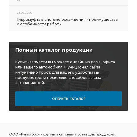
ВОЗДУХОВОДНАЯ 5 АЗ УРАЛ
КОРОБКА РАЗДАТОЧНАЯ АЗ УРАЛ
23.09.2020
Гидромуфта в системе охлаждения - преимущества
РАЗДАТОЧНАЯ АЗ УРАЛ
i=6,77 фланец
и особенности работы
i=6,77 фланец с торцевыми
i=6,77 фланец с торцевыми шлицами
МОСТА i=6.77 48 зуб фланец
Полный каталог продукции
БМКД фланец с торцевыми
Купить запчасти вы можете онлайн из дома, офиса
или вашего автомобиля. Функционал сайта
БМКД фланец с торцевыми шлицами
интуитивно прост: для вашего удобства мы
предусмотрели несколько способов заказа
БМКД фланец с торц.
автозапчастей.
БМКД фланец с торц. шлицами
ШЕСТЕРНЯ ВЕДОМАЯ
МОСТА i=6.77 48 зуб с БМКД
БМКД фланцы
ОТКРЫТЬ КАТАЛОГ
РУЛЕВОГО УПРАВЛЕНИЯ АЗ УРАЛ
МЕХАНИЗМ РУЛЕВОГО
МЕХАНИЗМ РУЛЕВОГО УПРАВЛЕНИЯ
ПЕРВАЯ АЗ УРАЛ
ООО «Румоторс» - крупный оптовый поставщик продукции,
КАПОТА АЗ УРАЛ
ФИЛЬТРА АЗ УРАЛ