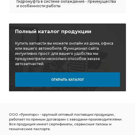
Гидромуфта в системе охлаждения - преимущества
и особенности работы
КАПОТА АЗ УРАЛ
ФИЛЬТРА АЗ УРАЛ
Трубка в сборе
i=7.49 49 зуб АЗ УРАЛ
заднего моста i=7.49
моста i=7.49
Полный каталог продукции
i=7.49 49 зуб. АЗ УРАЛ
Редуктор переднего
Купить запчасти вы можете онлайн из дома, офиса
Редуктор переднего моста
передний АЗ УРАЛ
или вашего автомобиля. Функционал сайта
интуитивно прост: для вашего удобства мы
глушителя передняя
ручником АЗ УРАЛ
предусмотрели несколько способов заказа
Кронштейн передней
отв. АЗ УРАЛ
автозапчастей.
Баллон воздушный
Барабан тормозной
ОТКРЫТЬ КАТАЛОГ
Кабина в сборе
Кабина в сборе 1-ой
Кабина в сборе 1-ой комплектации
сборе 1-ой
сборе 1-ой комплектации
1-ой комплектации
Труба приемная глушителя передняя
ООО «Румоторс» - крупный оптовый поставщик продукции,
приемная глушителя передняя
Цилиндр тормозной
работает по прямым договорам с заводами-производителями.
Вся продукция имеет сертификаты, сервисные талоны и
Щиток приборов
торц.шлицами АЗ УРАЛ
технические паспорта.