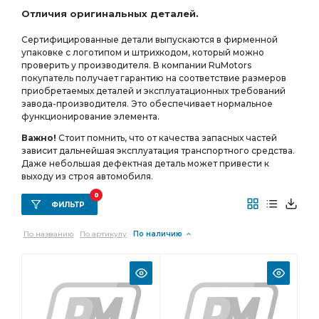
Отличия оригинальных деталей.
фланцы с торцевыми шлицами АЗ УРАЛ
Сертифицированные детали выпускаются в фирменной
МОСТ СРЕДНИЙ
ПЕРЕДНЕГО МОСТА
зуб фланец
упаковке с логотипом и штрихкодом, который можно
РЕДУКТОР СРЕДНЕГО МОСТА i=7.49
проверить у производителя. В компании RuMotors
покупатель получает гарантию на соответствие размеров
СРЕДНЕГО МОСТА i=7.49
приобретаемых деталей и эксплуатационных требований
завода-производителя. Это обеспечивает нормальное
СРЕДНЕГО МОСТА i=7.49 49 зуб
УРАЛ УВК
функционирование элемента.
а/м с пневмотормозами
АБС пневмотормоза
Важно!
Стоит помнить, что от качества запасных частей
зависит дальнейшая эксплуатация транспортного средства.
АБС пневмотормоза АЗ УРАЛ
УРАЛ АМТ
Даже небольшая дефектная деталь может привести к
зуб фланец с торц.
зуб фланец с торц. шлицами
выходу из строя автомобиля.
ТРУБКА АЗ УРАЛ
МОСТА i=6,77
0
ФИЛЬТР
РЕДУКТОР ПЕРЕДНЕГО
По названию
По артикулу
По наличию
РЕДУКТОР ПЕРЕДНЕГО МОСТА
МАНОМЕТРУ АЗ УРАЛ
заднего моста
фланца с торцевыми шлицами АЗ УРАЛ
пневмотормозами АЗ УРАЛ