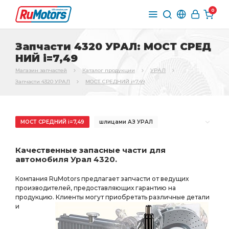
0
Запчасти 4320 УРАЛ: МОСТ СРЕД
НИЙ i=7,49
Магазин запчастей
Каталог продукции
УРАЛ
Запчасти 4320 УРАЛ
МОСТ СРЕДНИЙ i=7,49
МОСТ СРЕДНИЙ i=7,49
шлицами АЗ УРАЛ
торцевыми шлицами
торцевыми шлицами АЗ УРАЛ
Качественные запасные части для
РЕДУКТОР СРЕДНЕГО
РЕДУКТОР СРЕДНЕГО МОСТА
автомобиля Урал 4320.
СРЕДНЕГО МОСТА
ЗАДНЕГО МОСТА
Компания RuMotors предлагает запчасти от ведущих
торц. шлицами
пневмотормоза АЗ УРАЛ
производителей, предоставляющих гарантию на
продукцию. Клиенты могут приобретать различные детали
необходимы ПД АЗ УРАЛ
торц. шлицами АЗ УРАЛ
и
i=7.49 49 зуб
МОСТА i=7.49
БМКД АЗ УРАЛ