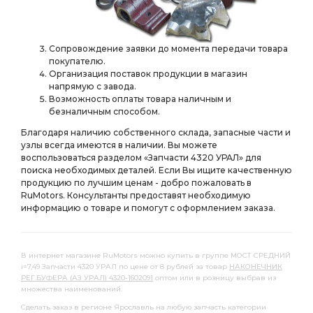
ПНЕВМАТИЧЕСКИЙ АЗ УРАЛ
ТРУБКА К МАНОМЕТРУ АЗ УРАЛ
ДВИГАТЕЛЯ АЗ УРАЛ
Сопровождение заявки до момента передачи товара
передней рессоры
Патрубок радиатора
покупателю.
Организация поставок продукции в магазин
сб. АЗ УРАЛ
Суппорт рабочий
напрямую с завода.
Суппорт рабочий тормоза
Возможность оплаты товара наличным и
рабочий тормоза
безналичным способом.
Усилитель тормозов
ТРУБКА ОТ БАЛЛОНА
Благодаря наличию собственного склада, запасные части и
РАЗДАТОЧНАЯ КОРОБКА С ТОРМОЗОМ В СБОРЕ
узлы всегда имеются в наличии. Вы можете
воспользоваться разделом «Запчасти 4320 УРАЛ» для
КОРОБКА С ТОРМОЗОМ В СБОРЕ
поиска необходимых деталей. Если Вы ищите качественную
продукцию по лучшим ценам - добро пожаловать в
КОРОБКА С ТОРМОЗОМ В СБОРЕ АЗ УРАЛ
RuMotors. Консультанты предоставят необходимую
ТОРМОЗОМ В СБОРЕ
ТОРМОЗОМ В СБОРЕ АЗ УРАЛ
информацию о товаре и помогут с оформлением заказа.
РАЗДАТОЧНАЯ КОРОБКА а/м
РАЗДАТОЧНАЯ КОРОБКА а/м с пневмотормозами
В интернет магазине RuMotors можно купить в группе МОСТ СРЕДНИЙ
i=7,49 Запчасти 4320 УРАЛ по цене от 8 рублей за товар
НАКОНЕЧНИК
КОРОБКА а/м
КОРОБКА а/м с пневмотормозами
РЕГ.БУФЕРА (АЗ УРАЛ) 4320-1602091
оптом или в розницу выбрав из
множества наименований.
ЗАДНЕГО МОСТА АЗ УРАЛ
ПЕРЕДНИЙ АЗ УРАЛ
Сделать заказ в регионе Ярославль на любую запчасть категории