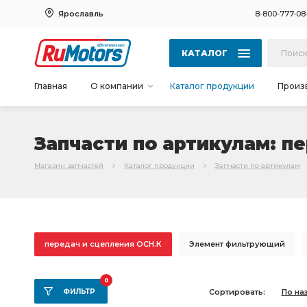
Ярославль
8-800-777-08
КАТАЛОГ
Главная
О компании
Каталог продукции
Произ
Запчасти по артикулам: п
Магазин запчастей
Каталог продукции
Запчасти по артикулам
передач и сцепления ОСН.К
Элемент фильтрующий
шатунных вкладышей
К-т вкладышей
К-т гильза
0
ФИЛЬТР
Сортировать:
По на
коробки передач
Двигатель без коробки
Двигате