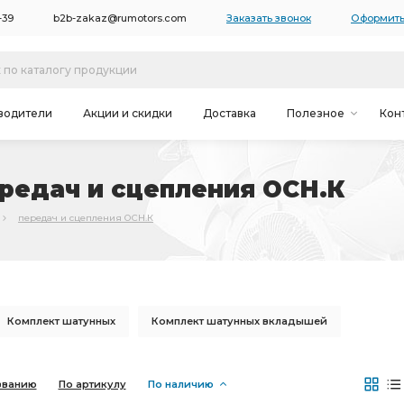
-39
b2b-zakaz@rumotors.com
Заказать звонок
Оформить
водители
Акции и скидки
Доставка
Полезное
Кон
ередач и сцепления ОСН.К
передач и сцепления ОСН.К
Комплект шатунных
Комплект шатунных вкладышей
К-т гильза-поршень
Привод вентилятора
званию
По артикулу
По наличию
ль без коробки передач
Комплект коренных