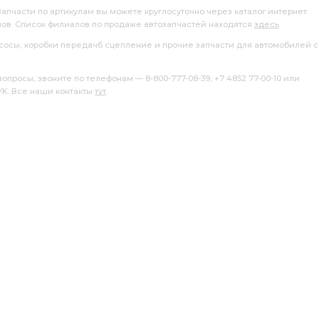
вкладышей -0,50
поршень кольца
Запчасти по артикулам вы можете круглосуточно через каталог интернет
лов. Список филиалов по продаже автозапчастей находятся
здесь
.
ий Инструментальный
насосы, коробки передачб сцепление и прочие запчасти для автомобилей с
ый Завод
осушителя воздуха
болт 6СТ-190
росы, звоните по телефонам — 8-800-777-08-39, +7 4852 77-00-10 или
 VK. Все наши контакты
тут
.
Эксперт КЗМД
АГАТ ЧЗСА
ПГУ сцепления
у/к п/к КЗМД
п/к КЗМД
ТНВД КАМАЗ ЕВРО-2
нчатый кор.
Тюмень 6СТ-190L
ЯМЗ вала
д вентилятора гидромуфта АГАТ
 АГАТ ЧЗСА
гидромуфта АГАТ
гидромуфта АГАТ ЧЗСА