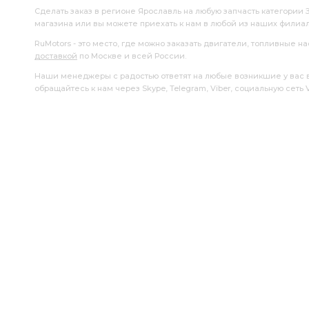
вкладышей -СТ
вкладышей -1,25
вкладышей -1,00
Сделать заказ в регионе Ярославль на любую запчасть категории 
магазина или вы можете приехать к нам в любой из наших филиа
поршень кольца ЯМЗ
Манжета Венгрия
Ярославск
RuMotors - это место, где можно заказать двигатели, топливные 
доставкой
по Москве и всей России.
Ярославский Инструментальный Завод
Инструментальн
Наши менеджеры с радостью ответят на любые возникшие у вас воп
обращайтесь к нам через Skype, Telegram, Viber, социальную сеть
Компрессор МАЗ
Поршнекомплект Эксперт КЗМД
ТНВД 323,324
фильтрующий элемент
у/к п/к
Аккумулятор STANDART
вал коленчатый кор.
коле
ЯМЗ вала привода
ЯМЗ вала привода ТНВД
Приво
вентилятора гидромуфта АГАТ
вентилятора гидромуфта