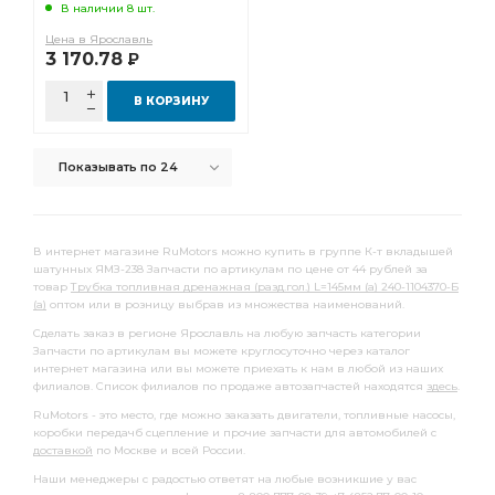
В наличии 8 шт.
вала привода
вала привода ТНВД
Цена в Ярославль
3 170.78
Р
Блок цилиндров кор.
Блок цилиндров кор. гильза
цилиндров кор.
цилиндров кор. гильза
В КОРЗИНУ
коробки передач и сцепления ОСН.К
Показывать по 24
передач и сцепления ОСН.К
сцепления ОСН.К
вкладышей -СТ
вкладышей -1,25
вкладышей -1,00
вкладышей -0,50
поршень кольца
В интернет магазине RuMotors можно купить в группе К-т вкладышей
шатунных ЯМЗ-238 Запчасти по артикулам по цене от 44 рублей за
поршень кольца ЯМЗ
Манжета Венгрия
товар
Трубка топливная дренажная (разд.гол.) L=145мм (а) 240-1104370-Б
(а)
Ярославский Инструментальный
оптом или в розницу выбрав из множества наименований.
Сделать заказ в регионе Ярославль на любую запчасть категории
Ярославский Инструментальный Завод
Запчасти по артикулам вы можете круглосуточно через каталог
интернет магазина или вы можете приехать к нам в любой из наших
Инструментальный Завод
осушителя воздуха
филиалов. Список филиалов по продаже автозапчастей находятся
здесь
.
болт 6СТ-190
Компрессор МАЗ
RuMotors - это место, где можно заказать двигатели, топливные насосы,
коробки передачб сцепление и прочие запчасти для автомобилей с
Поршнекомплект Эксперт КЗМД
Эксперт КЗМД
доставкой
по Москве и всей России.
АГАТ ЧЗСА
ПГУ сцепления
ТНВД 323,324
Наши менеджеры с радостью ответят на любые возникшие у вас