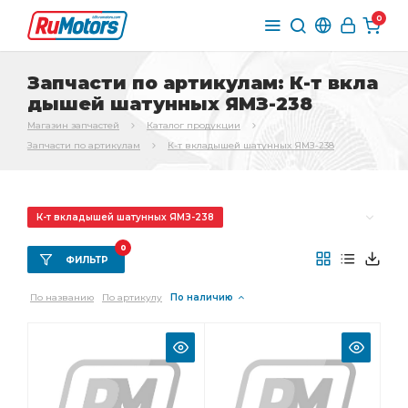
0
Запчасти по артикулам: К-т вкла
дышей шатунных ЯМЗ-238
Магазин запчастей
Каталог продукции
Запчасти по артикулам
К-т вкладышей шатунных ЯМЗ-238
К-т вкладышей шатунных ЯМЗ-238
Элемент фильтрующий
Комплект шатунных
0
ФИЛЬТР
Комплект шатунных вкладышей
По названию
По артикулу
По наличию
шатунных вкладышей
К-т вкладышей
К-т гильза
К-т гильза-поршень
Привод вентилятора
коробки передач
Двигатель без коробки
Двигатель без коробки передач
Комплект коренных