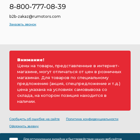
8-800-777-08-39
b2b-zakaz@rumotors.com
Заказать звонок
Внимание!
Цены на товары, представленные в интернет-
магазине, могут отличаться от цен в розничных
магазинах. Для товаров по специальному
предложению (акция, спецпредложение и т.д.)
цена указана на условиях самовывоза со
склада, на котором позиция находится в
наличии.
Сообщить об ошибке на сайте
Политика конфиденциальности
Оформить заявку
2000-2026 © Rumotors является коммерческим
Для оптимизации дизайна и быстродействия наших веб-сайтов