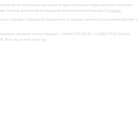
вкладышей -1,00
вкладышей -0,50
Запчасти по артикулам вы можете круглосуточно через каталог интернет
лов. Список филиалов по продаже автозапчастей находятся
здесь
.
нгрия
Ярославский Инструментальный
насосы, коробки передачб сцепление и прочие запчасти для автомобилей с
ый Завод
осушителя воздуха
болт 6СТ-190
росы, звоните по телефонам — 8-800-777-08-39, +7 4852 77-00-10 или
 VK. Все наши контакты
тут
.
Эксперт КЗМД
АГАТ ЧЗСА
ПГУ сцепления
у/к п/к КЗМД
п/к КЗМД
ТНВД КАМАЗ ЕВРО-2
нчатый кор.
Тюмень 6СТ-190L
ЯМЗ вала
АТ
вентилятора гидромуфта АГАТ
гидромуфта АГАТ ЧЗСА