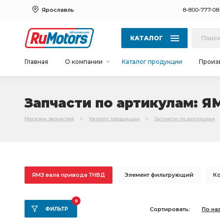
Ярославль
8-800-777-08
КАТАЛОГ
Главная
О компании
Каталог продукции
Произ
Запчасти по артикулам: Я
Магазин запчастей
Каталог продукции
Запчасти по артикулам
ЯМЗ вала привода ТНВД
Элемент фильтрующий
К
шатунных вкладышей
К-т вкладышей
К-т гильза
0
ФИЛЬТР
Сортировать:
По на
коробки передач
Двигатель без коробки
Двигате