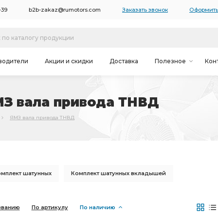
-39
b2b-zakaz@rumotors.com
Заказать звонок
Оформить
водители
Акции и скидки
Доставка
Полезное
Кон
МЗ вала привода ТНВД
ЯМЗ вала привода ТНВД
омплект шатунных
Комплект шатунных вкладышей
К-т гильза-поршень
Привод вентилятора
званию
По артикулу
По наличию
ль без коробки передач
Комплект коренных