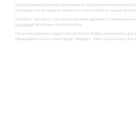
сцепления ОСН.К
вкладышей -СТ
вкладышей -1,25
Сделать заказ в регионе Ярославль на любую запчасть категории 
магазина или вы можете приехать к нам в любой из наших филиа
поршень кольца
поршень кольца ЯМЗ
Манжета Ве
RuMotors - это место, где можно заказать двигатели, топливные 
доставкой
по Москве и всей России.
Ярославский Инструментальный Завод
Инструментальн
Наши менеджеры с радостью ответят на любые возникшие у вас воп
обращайтесь к нам через Skype, Telegram, Viber, социальную сеть
Компрессор МАЗ
Поршнекомплект Эксперт КЗМД
ТНВД 323,324
фильтрующий элемент
у/к п/к
Аккумулятор STANDART
вал коленчатый кор.
коле
ЯМЗ вала привода
Привод вентилятора гидромуфта АГ
вентилятора гидромуфта АГАТ ЧЗСА
гидромуфта АГАТ