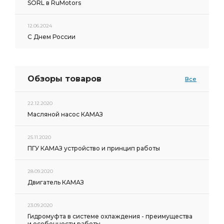
SORL в RuMotors
п/к КЗМД
ТНВД КАМАЗ ЕВРО-2
Аккумулятор STANDART
вал коленчатый кор.
12.06.2024
С Днем России
коленчатый кор.
Тюмень 6СТ-190L
ЯМЗ вала
ЯМЗ вала привода
ЯМЗ вала привода ТНВД
Привод вентилятора гидромуфта АГАТ
Обзоры товаров
Все
вентилятора гидромуфта АГАТ
вентилятора гидромуфта АГАТ ЧЗСА
22.12.2020
Масляной насос КАМАЗ
гидромуфта АГАТ
гидромуфта АГАТ ЧЗСА
25.11.2020
ПГУ КАМАЗ устройство и принцип работы
28.09.2020
Двигатель КАМАЗ
23.09.2020
Гидромуфта в системе охлаждения - преимущества
и особенности работы