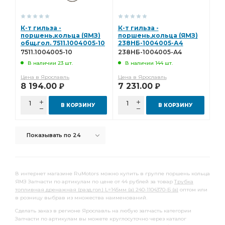
К-т вкладышей коренных ЯМЗ-238
К-т гильза -
К-т гильза -
вкладышей коренных ЯМЗ-238
поршень,кольца (ЯМЗ)
поршень,кольца (ЯМЗ)
общ.гол. 7511.1004005-10
238НБ-1004005-А4
вкладышей коренных ЯМЗ-238 МЗПС
7511.1004005-10
238НБ-1004005-А4
коренных ЯМЗ-238
коренных ЯМЗ-238 МЗПС
В наличии 23 шт.
В наличии 144 шт.
Привод вентилятора гидромуфта
Цена в Ярославль
Цена в Ярославль
8 194.00
7 231.00
Р
Р
вентилятора гидромуфта
привода ТНВД
В КОРЗИНУ
В КОРЗИНУ
Вал коленчатый
К-т вкладышей шатунных ЯМЗ-236
вкладышей шатунных ЯМЗ-236
Показывать по 24
вкладышей шатунных ЯМЗ-236 МЗПС
шатунных ЯМЗ-236
шатунных ЯМЗ-236 МЗПС
ЯМЗ-236 МЗПС
гильза фосф порш траф
В интернет магазине RuMotors можно купить в группе поршень кольца
ЯМЗ Запчасти по артикулам по цене от 44 рублей за товар
Трубка
фосф порш траф
фосф порш траф у/кол
топливная дренажная (разд.гол.) L=145мм (а) 240-1104370-Б (а)
оптом или
в розницу выбрав из множества наименований.
порш траф
порш траф у/кол
Сделать заказ в регионе Ярославль на любую запчасть категории
порш траф у/кол п/кол
траф у/кол
Запчасти по артикулам вы можете круглосуточно через каталог