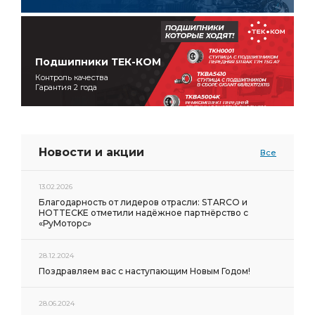
вала привода
вала привода ТНВД
Блок цилиндров кор.
Блок цилиндров кор. гильза
Подшипники ТЕК-КОМ
цилиндров кор.
цилиндров кор. гильза
Контроль качества
коробки передач и сцепления ОСН.К
Гарантия 2 года
передач и сцепления ОСН.К
сцепления ОСН.К
вкладышей -СТ
вкладышей -1,25
вкладышей -1,00
вкладышей -0,50
Новости и акции
поршень кольца
Все
Манжета Венгрия
Ярославский Инструментальный
13.02.2026
Ярославский Инструментальный Завод
Благодарность от лидеров отрасли: STARCO и
HOTTECKE отметили надёжное партнёрство с
Инструментальный Завод
осушителя воздуха
«РуМоторс»
болт 6СТ-190
Компрессор МАЗ
28.12.2024
Поршнекомплект Эксперт КЗМД
Эксперт КЗМД
Поздравляем вас с наступающим Новым Годом!
АГАТ ЧЗСА
ПГУ сцепления
ТНВД 323,324
фильтрующий элемент
у/к п/к
у/к п/к КЗМД
28.06.2024