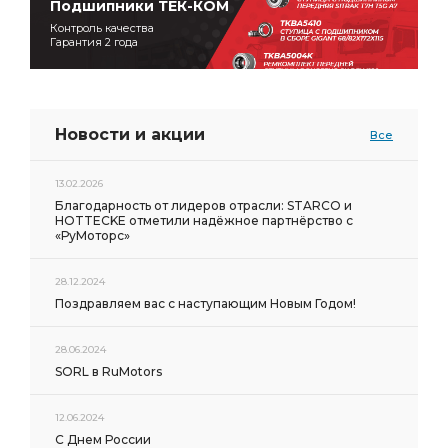
Подшипники ТЕК-КОМ
п/к КЗМД
ТНВД КАМАЗ ЕВРО-2
Контроль качества
Гарантия 2 года
Аккумулятор STANDART
вал коленчатый кор.
коленчатый кор.
Тюмень 6СТ-190L
ЯМЗ вала
ЯМЗ вала привода
ЯМЗ вала привода ТНВД
Новости и акции
Все
Привод вентилятора гидромуфта АГАТ
вентилятора гидромуфта АГАТ
13.02.2026
Благодарность от лидеров отрасли: STARCO и
вентилятора гидромуфта АГАТ ЧЗСА
HOTTECKE отметили надёжное партнёрство с
«РуМоторс»
гидромуфта АГАТ
гидромуфта АГАТ ЧЗСА
28.12.2024
Поздравляем вас с наступающим Новым Годом!
28.06.2024
SORL в RuMotors
12.06.2024
С Днем России