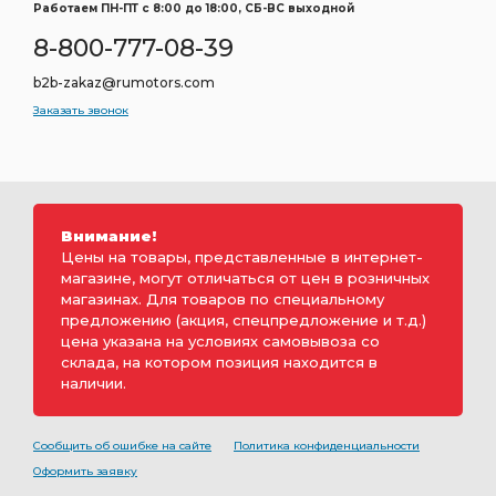
Работаем ПН-ПТ c 8:00 до 18:00, СБ-ВС выходной
8-800-777-08-39
b2b-zakaz@rumotors.com
Заказать звонок
Внимание!
Цены на товары, представленные в интернет-
магазине, могут отличаться от цен в розничных
магазинах. Для товаров по специальному
предложению (акция, спецпредложение и т.д.)
цена указана на условиях самовывоза со
склада, на котором позиция находится в
наличии.
Сообщить об ошибке на сайте
Политика конфиденциальности
Оформить заявку