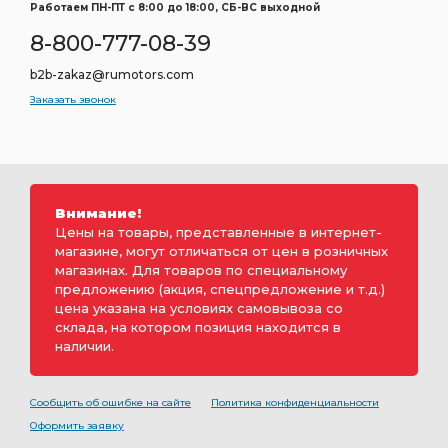
Работаем ПН-ПТ c 8:00 до 18:00, СБ-ВС выходной
8-800-777-08-39
b2b-zakaz@rumotors.com
Заказать звонок
Внимание!
Цены на товары, представленные в интернет-
магазине, могут отличаться от цен в розничных
магазинах. Для товаров по специальному
предложению (акция, спецпредложение и т.д.)
цена указана на условиях самовывоза со
склада, на котором позиция находится в
наличии.
Сообщить об ошибке на сайте
Политика конфиденциальности
Оформить заявку