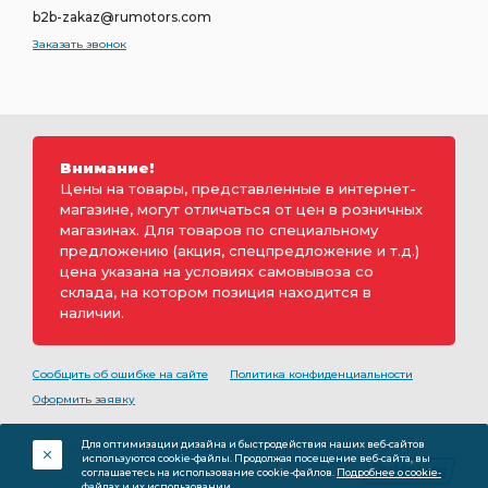
b2b-zakaz@rumotors.com
Заказать звонок
Внимание!
Цены на товары, представленные в интернет-
магазине, могут отличаться от цен в розничных
магазинах. Для товаров по специальному
предложению (акция, спецпредложение и т.д.)
цена указана на условиях самовывоза со
склада, на котором позиция находится в
наличии.
Сообщить об ошибке на сайте
Политика конфиденциальности
Оформить заявку
2000-2026 © Rumotors является коммерческим
Для оптимизации дизайна и быстродействия наших веб-сайтов
обозначением ООО «РуМоторс». Все права на
используются cookie-файлы. Продолжая посещение веб-сайта, вы
разработку принадлежат ООО «Румоторс». Не является
соглашаетесь на использование cookie-файлов.
Подробнее о cookie-
публичной офертой.
файлах и их использовании.