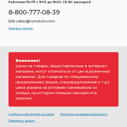
Работаем ПН-ПТ c 8:00 до 18:00, СБ-ВС выходной
8-800-777-08-39
b2b-zakaz@rumotors.com
Заказать звонок
Внимание!
Цены на товары, представленные в интернет-
магазине, могут отличаться от цен в розничных
магазинах. Для товаров по специальному
предложению (акция, спецпредложение и т.д.)
цена указана на условиях самовывоза со
склада, на котором позиция находится в
наличии.
Сообщить об ошибке на сайте
Политика конфиденциальности
Оформить заявку