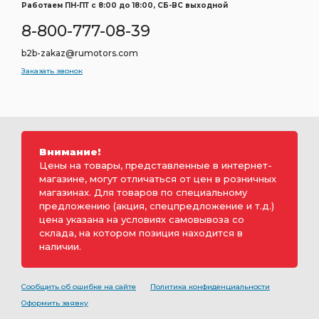
Работаем ПН-ПТ c 8:00 до 18:00, СБ-ВС выходной
8-800-777-08-39
b2b-zakaz@rumotors.com
Заказать звонок
Внимание!
Цены на товары, представленные в интернет-
магазине, могут отличаться от цен в розничных
магазинах. Для товаров по специальному
предложению (акция, спецпредложение и т.д.)
цена указана на условиях самовывоза со
склада, на котором позиция находится в
наличии.
Сообщить об ошибке на сайте
Политика конфиденциальности
Оформить заявку