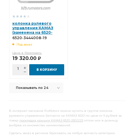
вал карданный рулевой КАМАЗ
карданный рулевой
карданный рулевой КАМАЗ
главная передача
колонка рулевого
двигатель КАМАЗ-6520
управления КАМАЗ
(заменена на 6520-
двигатель КАМАЗ-6520 ТНВД
КАМАЗ-6520 ТНВД
3444008-30) 6520-
6520-3444008-19
3444008-19
тяга сошки
ступица с манжетами
Под заказ
ступица с манжетами КАМАЗ
рукав КАМАЗ
Цена в Ярославль
19 320.00
Р
шайба КАМАЗ
шайба опорная
шайба шкворня
В КОРЗИНУ
шайба шкворня КАМАЗ
ведомый КАМАЗ
левая КАМАЗ
правая КАМАЗ
управления КАМАЗ
Показывать по 24
Накладка тормозная
рулевого управления
рулевого управления КАМАЗ
реактивная КАМАЗ
элемент фильтрующий
В интернет магазине RuMotors можно купить в группе колонка
рулевого управления Запчасти на КАМАЗ 6520 по цене от 9 рублей за
элемент фильтрующий КАМАЗ
фильтрующий КАМАЗ
товар
прокладка крышки КАМАЗ 6520-2502225
оптом или в розницу
выбрав из множества наименований.
Элемент ФВ Ливны
задний КАМАЗ
Сделать заказ в регионе Ярославль на любую запчасть категории