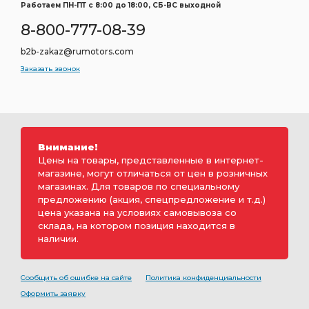
Работаем ПН-ПТ c 8:00 до 18:00, СБ-ВС выходной
8-800-777-08-39
b2b-zakaz@rumotors.com
Заказать звонок
Внимание!
Цены на товары, представленные в интернет-
магазине, могут отличаться от цен в розничных
магазинах. Для товаров по специальному
предложению (акция, спецпредложение и т.д.)
цена указана на условиях самовывоза со
склада, на котором позиция находится в
наличии.
Сообщить об ошибке на сайте
Политика конфиденциальности
Оформить заявку