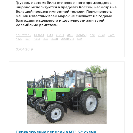
Грузовые автомобили отечественного производства
широко используются в пределах России, несмотря на
большой процент импортной техники. Популярность
машин известных всем марок не снижается с годами
благодаря надежности и доступности запчастей.
Российские двигатели...
двигатель
БЕЛАЗ
ТМЗ
УРАЛ
ЯМЗ
КАМАЗ
двс
7540
8424
4320
534
43101
236
236д
236не2-3
650
03.04.2019
Переключение передач в МТЗ 32: схема,