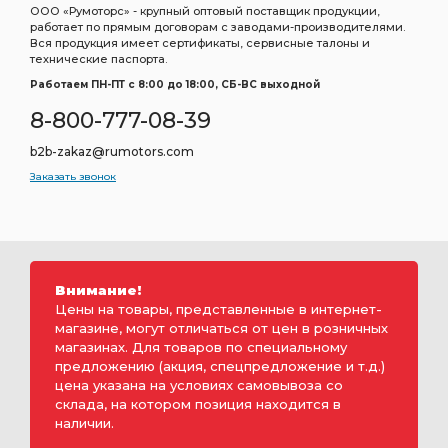
ООО «Румоторс» - крупный оптовый поставщик продукции,
работает по прямым договорам с заводами-производителями.
Вся продукция имеет сертификаты, сервисные талоны и
технические паспорта.
Работаем ПН-ПТ c 8:00 до 18:00, СБ-ВС выходной
8-800-777-08-39
b2b-zakaz@rumotors.com
Заказать звонок
Внимание!
Цены на товары, представленные в интернет-
магазине, могут отличаться от цен в розничных
магазинах. Для товаров по специальному
предложению (акция, спецпредложение и т.д.)
цена указана на условиях самовывоза со
склада, на котором позиция находится в
наличии.