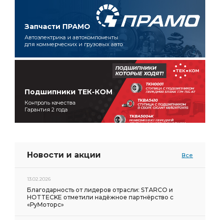
Запчасти ПРАМО
Автоэлектрика и автокомпоненты
для коммерческих и грузовых авто
Подшипники ТЕК-КОМ
Контроль качества
Гарантия 2 года
Новости и акции
Все
13.02.2026
Благодарность от лидеров отрасли: STARCO и
HOTTECKE отметили надёжное партнёрство с
«РуМоторс»