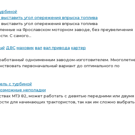
турбиной
о выставить угол опережения впрыска топлива
о выставить угол опережения впрыска топлива
ленные на Ярославском моторном заводе, без преувеличения
и. С самого...
тый
ДВС
маховик
вал
вал привода
картер
азработанный одноименным заводом-изготовителем. Многолетн
нствовать первоначальный вариант до оптимального по
ель с турбиной
 возможные неполадки
ствах МТЗ 82, может работать с девятью передними или двумя
сти для начинающих трактористов, так как им сложно выбрать