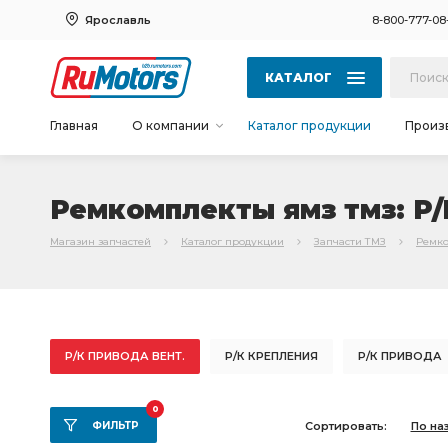
Ярославль
8-800-777-08
КАТАЛОГ
Главная
О компании
Каталог продукции
Произ
Ремкомплекты ямз тмз: Р
Магазин запчастей
Каталог продукции
Запчасти ТМЗ
Ремко
Р/К ПРИВОДА ВЕНТ.
Р/К КРЕПЛЕНИЯ
Р/К ПРИВОДА
Р/К ВОД.НАСОСА
ЯМЗ 7511
Р/К ВОДЯНОГО
Р/
0
ФИЛЬТР
Сортировать:
По на
ВОДЯНОГО НАСОСА
Р/К ВОД.НАСОСА ЯМЗ
Р/К ВО