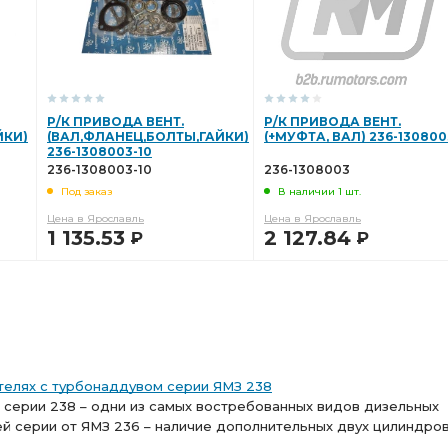
Р/К ВЫПУСКНОГО КОЛЛЕКТОРА
ВЫПУСКНОГО КОЛЛЕКТОРА
 МАСЛА
ПРИВОДА ТНВД
Р/К КОЛЕНЧАТОГО
РАЗД. ГБЦ
Р/К ПРИВОДА ВЕНТ.
Р/К ПРИВОДА ВЕНТ.
ЙКИ)
(ВАЛ,ФЛАНЕЦ,БОЛТЫ,ГАЙКИ)
(+МУФТА, ВАЛ) 236-130800
236-1308003-10
236-1308003-10
236-1308003
Под заказ
В наличии 1 шт.
Цена в Ярославль
Цена в Ярославль
1 135.53
2 127.84
Р
Р
В КОРЗИНУ
В КОРЗИНУ
телях с турбонаддувом серии ЯМЗ 238
 серии 238 – одни из самых востребованных видов дизельных
ей серии от ЯМЗ 236 – наличие дополнительных двух цилиндров