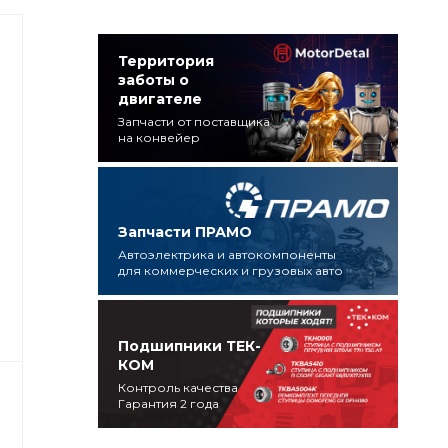
Территория
заботы о
двигателе
Запчасти от поставщика
на конвейер
Запчасти ПРАМО
Автоэлектрика и автокомпоненты
для коммерческих и грузовых авто
Подшипники ТЕК-
КОМ
Контроль качества
Гарантия 2 года