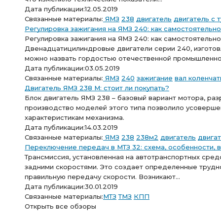
Дата публикации:
12.05.2019
Связанные материалы:
ЯМЗ
238
двигатель
двигатель с 
Регулировка зажигания на ЯМЗ 240: как самостоятельн
Регулировка зажигания на ЯМЗ 240: как самостоятельн
Двенадцатицилиндровые двигатели серии 240, изготов
можно назвать гордостью отечественной промышленност
Дата публикации:
03.05.2019
Связанные материалы:
ЯМЗ
240
зажигание
вал коленча
Двигатель ЯМЗ 238 М: стоит ли покупать?
Блок двигатель ЯМЗ 238 – базовый вариант мотора, р
производство моделей этого типа позволило усоверше
характеристикам механизма.
Дата публикации:
14.03.2019
Связанные материалы:
ЯМЗ
238
238м2
двигатель
двигат
Переключение передач в МТЗ 32: схема, особенности,
Трансмиссия, установленная на автотранспортных сред
задними скоростями. Это создает определенные трудно
правильную передачу скорости. Возникают...
Дата публикации:
30.01.2019
Связанные материалы:
МТЗ
ТМЗ
КПП
Открыть все обзоры