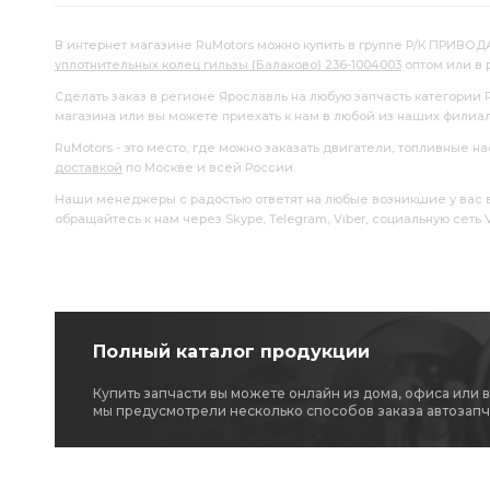
В интернет магазине RuMotors можно купить в группе Р/К ПРИВОДА
уплотнительных колец гильзы (Балаково) 236-1004003
оптом или в 
Сделать заказ в регионе Ярославль на любую запчасть категории 
магазина или вы можете приехать к нам в любой из наших филиа
RuMotors - это место, где можно заказать двигатели, топливные 
доставкой
по Москве и всей России.
Наши менеджеры с радостью ответят на любые возникшие у вас воп
обращайтесь к нам через Skype, Telegram, Viber, социальную сеть
Полный каталог продукции
Купить запчасти вы можете онлайн из дома, офиса или 
мы предусмотрели несколько способов заказа автозапч