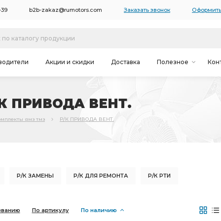
-39
b2b-zakaz@rumotors.com
Заказать звонок
Оформить
водители
Акции и скидки
Доставка
Полезное
Кон
/К ПРИВОДА ВЕНТ.
мплекты ямз тмз
Р/К ПРИВОДА ВЕНТ.
Р/К ЗАМЕНЫ
Р/К ДЛЯ РЕМОНТА
Р/К РТИ
К СИСТЕМЫ
Р/К ВОДЯНОГО НАСОСА
званию
По артикулу
По наличию
Д.НАСОСА ЯМЗ 7511
ВОД.НАСОСА ЯМЗ