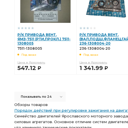
фторсиликон+силикон Строймаш
Р/К ВПУСКНОГО
БЛОКА ОБЩ.
ПОДВОДА МАСЛА К ТНВД
ПОДВОДА
Ремкомплект водяного насоса
Ремкомплект водяного
Р/К ПРИВОДА ВЕНТ.
Р/К ПРИВОДА ВЕНТ.
ЯМЗ-7511 (РТИ,ПРОКЛ.) 7511-
(ВАЛ,ПОДШ,ФЛАНЕЦ,ГА
РЕМОНТА ДВИГАТЕЛЯ
1308005
236-1308004-20
7511-1308005
236-1308004-20
Под заказ
Под заказ
Цена в Ярославль
Цена в Ярославль
547.12
1 341.99
Р
Р
В КОРЗИНУ
В КОРЗИНУ
Показывать по 24
Обзоры товаров
Порядок действий при регулировке зажигания на двига
Семейство двигателей Ярославского моторного завода
силовых агрегатов. Основное отличие систем двигател
что изменило технические показатели...