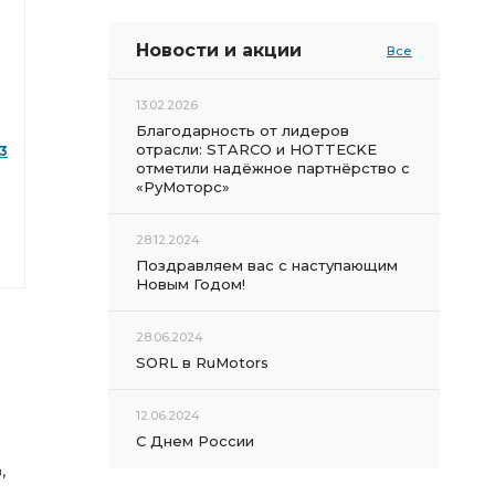
Новости и акции
Все
13.02.2026
Благодарность от лидеров
отрасли: STARCO и HOTTECKE
3
отметили надёжное партнёрство с
«РуМоторс»
28.12.2024
Поздравляем вас с наступающим
Новым Годом!
28.06.2024
SORL в RuMotors
12.06.2024
С Днем России
,