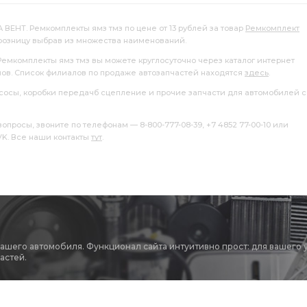
 ВЕНТ. Ремкомплекты ямз тмз по цене от 13 рублей за товар
Ремкомплект
розницу выбрав из множества наименований.
Ремкомплекты ямз тмз вы можете круглосуточно через каталог интернет
лов. Список филиалов по продаже автозапчастей находятся
здесь
.
насосы, коробки передачб сцепление и прочие запчасти для автомобилей с
росы, звоните по телефонам — 8-800-777-08-39, +7 4852 77-00-10 или
 VK. Все наши контакты
тут
.
вашего автомобиля. Функционал сайта интуитивно прост: для вашего 
астей.