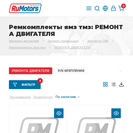
0
Ремкомплекты ямз тмз: РЕМОНТ
А ДВИГАТЕЛЯ
Магазин запчастей
Каталог продукции
Запчасти ТМЗ
Ремкомплекты ямз тмз
РЕМОНТА ДВИГАТЕЛЯ
РЕМОНТА ДВИГАТЕЛЯ
Р/К КРЕПЛЕНИЯ
Р/К ПРИВОДА
Р/К ЗАМЕНЫ
Р/К ДЛЯ РЕМОНТА
0
ФИЛЬТР
Р/К РТИ
Р/К ВОД.НАСОСА
ЯМЗ 7511
По названию
По артикулу
По наличию
Р/К ВОДЯНОГО
Р/К СИСТЕМЫ
Р/К ВОДЯНОГО НАСОСА
ВОДЯНОГО НАСОСА
Р/К ВОД.НАСОСА ЯМЗ
Р/К ВОД.НАСОСА ЯМЗ 7511
ВОД.НАСОСА ЯМЗ
ВОД.НАСОСА ЯМЗ 7511