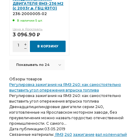
ПРИВОДА ТНВД
ДВИГАТЕЛЯ ЯМЗ-236 М2
Ремкомплект водяного насоса
(с 2003г.в. ГБЦ ЯЗТО)
236-2000005-02
Ремкомплект водяного
Р/К КОЛЕНЧАТОГО
236-2000005-02
В наличии 5 шт.
РАЗД. ГБЦ
Цена в Ярославль
3 096.90
Р
В КОРЗИНУ
Показывать по 24
Обзоры товаров
Регулировка зажигания на ЯМЗ 240: как самостоятельно
выставить угол опережения впрыска топлива
Регулировка зажигания на ЯМЗ 240: как самостоятельно
выставить угол опережения впрыска топлива
Двенадцатицилиндровые двигатели серии 240,
изготовленные на Ярославском моторном заводе, без
преувеличения можно назвать гордостью отечественной
промышленности. С самого...
Дата публикации:
03.05.2019
Связанные материалы:
ЯМЗ
240
зажигание
вал коленчатый