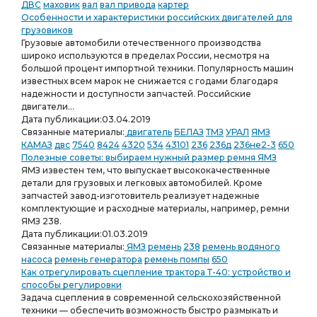
ДВС
маховик
вал
вал привода
картер
Особенности и характеристики российских двигателей для
грузовиков
Грузовые автомобили отечественного производства
широко используются в пределах России, несмотря на
большой процент импортной техники. Популярность машин
известных всем марок не снижается с годами благодаря
надежности и доступности запчастей. Российские
двигатели...
Дата публикации:
03.04.2019
Связанные материалы:
двигатель
БЕЛАЗ
ТМЗ
УРАЛ
ЯМЗ
КАМАЗ
двс
7540
8424
4320
534
43101
236
236д
236не2-3
650
Полезные советы: выбираем нужный размер ремня ЯМЗ
ЯМЗ известен тем, что выпускает высококачественные
детали для грузовых и легковых автомобилей. Кроме
запчастей завод-изготовитель реализует надежные
комплектующие и расходные материалы, например, ремни
ЯМЗ 238.
Дата публикации:
01.03.2019
Связанные материалы:
ЯМЗ
ремень
238
ремень водяного
насоса
ремень генератора
ремень помпы
650
Как отрегулировать сцепление трактора Т-40: устройство и
способы регулировки
Задача сцепления в современной сельскохозяйственной
техники — обеспечить возможность быстро размыкать и