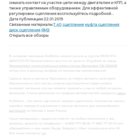
смыкать контакт на участке цепи между двигателем и КПП, а
также управляемым оборудованием. Для эффективной
регулировки сцепления воспользуйтесь подробной...
Дата публикации:
22.01.2019
Связанные материалы:
Т 40
сцепление
муфта сцепления
диск сцепления
ЯМЗ
Открыть все обзоры
В интернет магазине RuMotors можно купить в группе РЕМОНТА
ДВИГАТЕЛЯ Ремкомплекты ямз тмз по цене от 13 рублей за товар
Ремкомплект уплотнительных колец гильзы (Балаково) 236-1004003
оптом или в розницу выбрав из множества наименований.
Сделать заказ в регионе Ярославль на любую запчасть категории
Ремкомплекты ямз тмз вы можете круглосуточно через каталог
интернет магазина или вы можете приехать к нам в любой из наших
филиалов. Список филиалов по продаже автозапчастей находятся
здесь
.
RuMotors - это место, где можно заказать двигатели, топливные насосы,
коробки передачб сцепление и прочие запчасти для автомобилей с
доставкой
по Москве и всей России.
Наши менеджеры с радостью ответят на любые возникшие у вас
вопросы, звоните по телефонам — 8-800-777-08-39, +7 4852 77-00-10 или
обращайтесь к нам через Skype, Telegram, Viber, социальную сеть VK.
Все наши контакты
тут
.