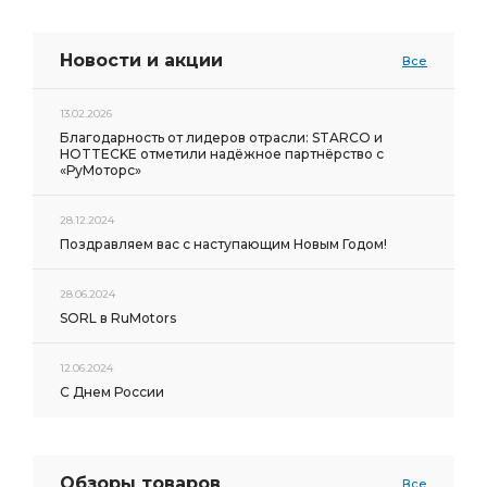
Новости и акции
Все
13.02.2026
Благодарность от лидеров отрасли: STARCO и
HOTTECKE отметили надёжное партнёрство с
«РуМоторс»
28.12.2024
Поздравляем вас с наступающим Новым Годом!
28.06.2024
SORL в RuMotors
12.06.2024
С Днем России
Обзоры товаров
Все