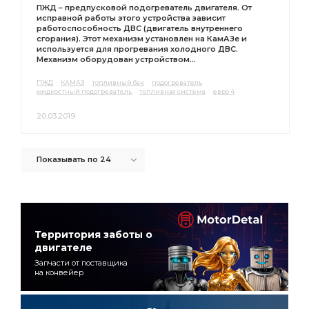
ПЖД – предпусковой подогреватель двигателя. От
исправной работы этого устройства зависит
работоспособность ДВС (двигатель внутреннего
сгорания). Этот механизм установлен на КамАЗе и
используется для прогревания холодного ДВС.
Механизм оборудован устройством...
ПЖД
КАМАЗ
топливный бак
подогреватель
жидкостный подогреватель
топливная система
евро 4
20.03.2019
Показывать по 24
Территория заботы о
двигателе
Запчасти от поставщика
на конвейер