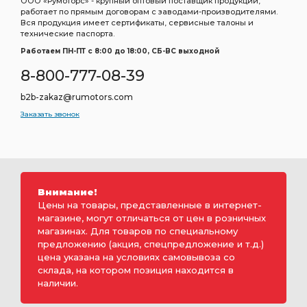
ООО «Румоторс» - крупный оптовый поставщик продукции,
работает по прямым договорам с заводами-производителями.
Вся продукция имеет сертификаты, сервисные талоны и
технические паспорта.
Работаем ПН-ПТ c 8:00 до 18:00, СБ-ВС выходной
8-800-777-08-39
b2b-zakaz@rumotors.com
Заказать звонок
Внимание!
Цены на товары, представленные в интернет-
магазине, могут отличаться от цен в розничных
магазинах. Для товаров по специальному
предложению (акция, спецпредложение и т.д.)
цена указана на условиях самовывоза со
склада, на котором позиция находится в
наличии.