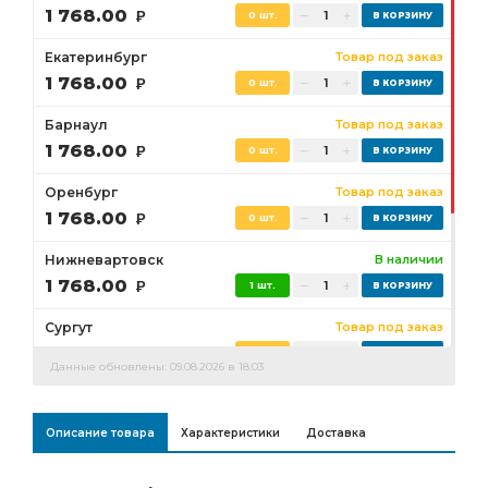
1 768.00
Р
0 шт.
Екатеринбург
Товар под заказ
1 768.00
Р
0 шт.
Барнаул
Товар под заказ
1 768.00
Р
0 шт.
Оренбург
Товар под заказ
1 768.00
Р
0 шт.
Нижневартовск
В наличии
1 768.00
Р
1 шт.
Сургут
Товар под заказ
1 768.00
Р
0 шт.
Данные обновлены: 09.08.2026 в 18:03
Бузулук
Товар под заказ
1 768.00
Р
0 шт.
Описание товара
Характеристики
Доставка
Ростов-на-Дону
Товар под заказ
0 шт.