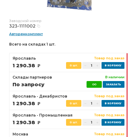
Заводской номер
323-1111002
Авторемкомплект
Всего на складах 1 шт.
Ярославль
Товар под заказ
1 290.38
Р
0 шт.
Склады партнеров
В наличии
По запросу
Ярославль - Декабристов
Товар под заказ
1 290.38
Р
0 шт.
Ярославль - Промышленная
Товар под заказ
1 290.38
Р
0 шт.
Москва
Товар под заказ