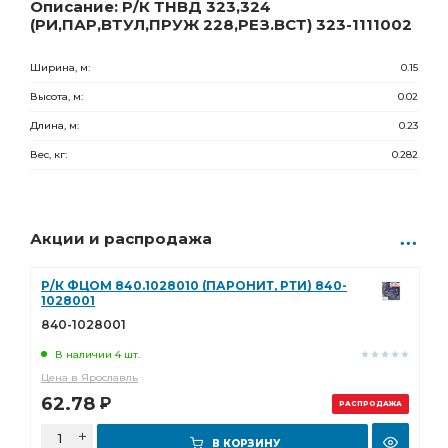
1 768.00
Р
Описание: Р/К ТНВД 323,324
(РИ,ПАР,ВТУЛ,ПРУЖ 228,РЕЗ.ВСТ) 323-1111002
Ширина, м:
0.15
Высота, м:
0.02
Длина, м:
0.23
Вес, кг:
0.282
Акции и распродажа
Р/К ФЦОМ 840.1028010 (ПАРОНИТ, РТИ) 840-
1028001
840-1028001
В наличии 4 шт.
Цена в Ярославль
62.78
Р
РАСПРОДАЖА
В КОРЗИНУ