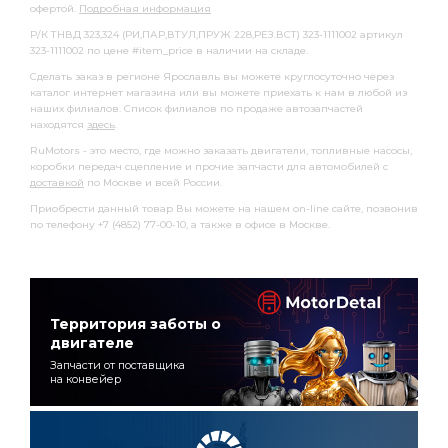
офертой.
Подробная информация
Р/К ТНВД 323,324 (РИ,ПАР,ВТУЛ,ПРУЖ 228,РЕЗ.ВСТ) 323-1111002 артикул
323-1111002 по цене #item_price в наличии на складе.
Сделать заказ в регионе Ярославль вы можете круглосуточно через
каталог интернет магазина или вы можете приехать к нам в любой из
наших филиалов. Список филиалов по продаже автозапчастей
находятся
здесь
.
RuMotors - это место, где можно заказать двигатели, топливные насосы,
коробки передач сцепление и прочие запчасти для автомобилей с
доставкой
по Москве и всей России.
Приобрести данный товар Вы можете на нашем on-line сайте, позвонив
по телефону +7 (4852) 77-00-10, а также в офисе в Москве.
Территория заботы о
двигателе
Запчасти от поставщика
на конвейер