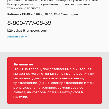
работает по прямым договорам с заводами-производителями.
Вся продукция имеет сертификаты, сервисные талоны и
технические паспорта.
Работаем ПН-ПТ c 8:00 до 18:00, СБ-ВС выходной
8-800-777-08-39
b2b-zakaz@rumotors.com
Заказать звонок
Внимание!
Цены на товары, представленные в интернет-
магазине, могут отличаться от цен в розничных
магазинах. Для товаров по специальному
предложению (акция, спецпредложение и т.д.)
цена указана на условиях самовывоза со
склада, на котором позиция находится в
наличии.