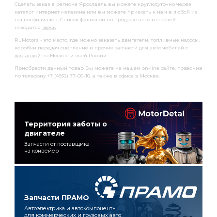
Сделать заказ в регионе Ярославль вы можете круглосуточно через
каталог интернет магазина или вы можете приехать к нам в любой из
наших филиалов. Список филиалов по продаже автозапчастей
находятся
здесь
.
RuMotors - это место, где можно заказать двигатели, топливные насосы,
коробки передач сцепление и прочие запчасти для автомобилей с
доставкой
по Москве и всей России.
Приобрести данный товар Вы можете на нашем on-line сайте, позвонив
по телефону +7 (4852) 77-00-10, а также в офисе в Москве.
Территория заботы о
двигателе
Запчасти от поставщика
на конвейер
Запчасти ПРАМО
Автоэлектрика и автокомпоненты
для коммерческих и грузовых авто