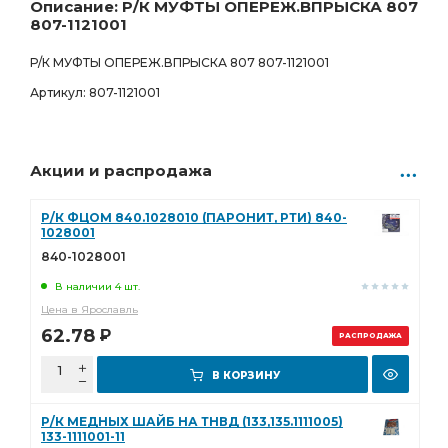
Описание: Р/К МУФТЫ ОПЕРЕЖ.ВПРЫСКА 807
807.00
Р
0 шт.
807-1121001
Сургут
Товар под заказ
Р/К МУФТЫ ОПЕРЕЖ.ВПРЫСКА 807 807-1121001
807.00
Р
0 шт.
Артикул: 807-1121001
Бузулук
Товар под заказ
807.00
Р
0 шт.
Акции и распродажа
Ростов-на-Дону
Товар под заказ
807.00
Р
0 шт.
Р/К ФЦОМ 840.1028010 (ПАРОНИТ, РТИ) 840-
1028001
840-1028001
В наличии 4 шт.
Цена в Ярославль
62.78
Р
РАСПРОДАЖА
В КОРЗИНУ
Р/К МЕДНЫХ ШАЙБ НА ТНВД (133,135.1111005)
133-1111001-11