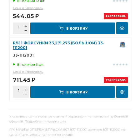
В наличии 12 шт.
Цена в Ярославль
544.05
Р
РАСПРОДАЖА
В КОРЗИНУ
Р/К 1 ФОРСУНКИ 33,271,273 (БОЛЬШОЙ) 33-
1112001
33-1112001
В наличии 6 шт.
Цена в Ярославль
711.45
Р
РАСПРОДАЖА
В КОРЗИНУ
Указанные цены носят рекламный характер и не являются публичной
офертой.
Подробная информация
Р/К МУФТЫ ОПЕРЕЖ.ВПРЫСКА 807 807-1121001 артикул 807-1121001 по
цене #item_price в наличии на складе.