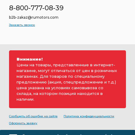
8-800-777-08-39
b2b-zakaz@rumotors.com
Заказать звонок
Внимание!
Цены на товары, представленные в интернет-
магазине, могут отличаться от цен в розничных
магазинах. Для товаров по специальному
предложению (акция, спецпредложение и т.д.)
цена указана на условиях самовывоза со
склада, на котором позиция находится в
наличии.
Сообщить об ошибке на сайте
Политика конфиденциальности
Оформить заявку
2000-2026 © Rumotors является коммерческим