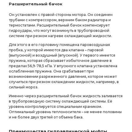
Расширительный бачок
Он установлен с правой стороны мотора. Он соединен
трубами с компрессором, верхним баком радиатора и
термостатами. Расширительный бачок компенсирует
гидроудары, что могут возникнуть в трубопроводной
системе при резком нагреве охлаждающей жидкости.
Для этого в его горловину помещена паровоздушная
пробка, у которой имеются два клапана – паровой
(выпускной) и воздушный (впускной). У первого имеется
пружина, которая сбрасывает избыточное давление в
пределах 56,9-78,5 кПа. У впускного клапана установлена
ослабленная пружина. Она срабатывает при
возникновении разреженного давления, которое может
случиться при резком охлаждении жидкости, например, в
сильный мороз.
Именно через расширительный бачок жидкость заливается
в трубопроводную систему охлаждающей системы. Её
уровень контролируется специальным краником.
Оптимальный уровень теплоносителя – не менее половины
и не более двух третей от объема бака.
Преимущества гидравлической муфты