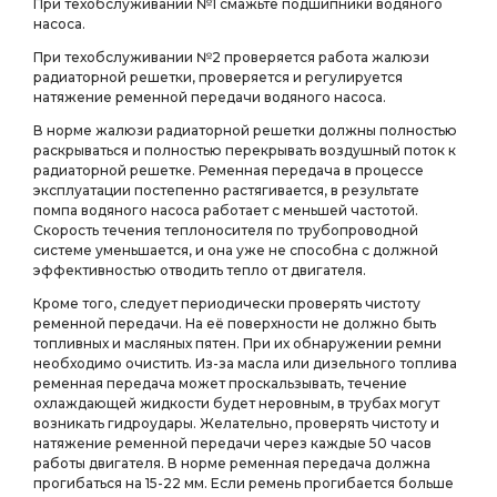
При техобслуживании №1 смажьте подшипники водяного
насоса.
При техобслуживании №2 проверяется работа жалюзи
радиаторной решетки, проверяется и регулируется
натяжение ременной передачи водяного насоса.
В норме жалюзи радиаторной решетки должны полностью
раскрываться и полностью перекрывать воздушный поток к
радиаторной решетке. Ременная передача в процессе
эксплуатации постепенно растягивается, в результате
помпа водяного насоса работает с меньшей частотой.
Скорость течения теплоносителя по трубопроводной
системе уменьшается, и она уже не способна с должной
эффективностью отводить тепло от двигателя.
Кроме того, следует периодически проверять чистоту
ременной передачи. На её поверхности не должно быть
топливных и масляных пятен. При их обнаружении ремни
необходимо очистить. Из-за масла или дизельного топлива
ременная передача может проскальзывать, течение
охлаждающей жидкости будет неровным, в трубах могут
возникать гидроудары. Желательно, проверять чистоту и
натяжение ременной передачи через каждые 50 часов
работы двигателя. В норме ременная передача должна
прогибаться на 15-22 мм. Если ремень прогибается больше