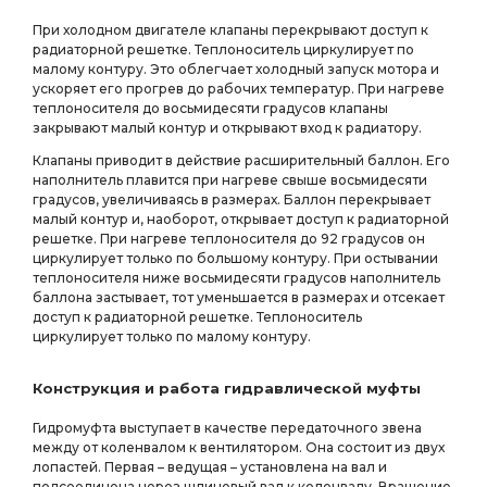
При холодном двигателе клапаны перекрывают доступ к
радиаторной решетке. Теплоноситель циркулирует по
малому контуру. Это облегчает холодный запуск мотора и
ускоряет его прогрев до рабочих температур. При нагреве
теплоносителя до восьмидесяти градусов клапаны
закрывают малый контур и открывают вход к радиатору.
Клапаны приводит в действие расширительный баллон. Его
наполнитель плавится при нагреве свыше восьмидесяти
градусов, увеличиваясь в размерах. Баллон перекрывает
малый контур и, наоборот, открывает доступ к радиаторной
решетке. При нагреве теплоносителя до 92 градусов он
циркулирует только по большому контуру. При остывании
теплоносителя ниже восьмидесяти градусов наполнитель
баллона застывает, тот уменьшается в размерах и отсекает
доступ к радиаторной решетке. Теплоноситель
циркулирует только по малому контуру.
Конструкция и работа гидравлической муфты
Гидромуфта выступает в качестве передаточного звена
между от коленвалом к вентилятором. Она состоит из двух
лопастей. Первая – ведущая – установлена на вал и
подсоединена через шлицевый вал к коленвалу. Вращение