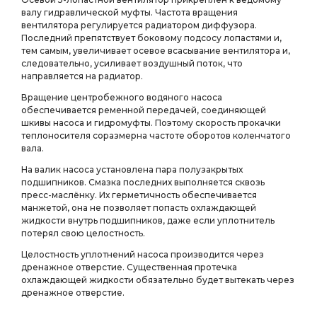
валу гидравлической муфты. Частота вращения
вентилятора регулируется радиатором диффузора.
Последний препятствует боковому подсосу лопастями и,
тем самым, увеличивает осевое всасывание вентилятора и,
следовательно, усиливает воздушный поток, что
направляется на радиатор.
Вращение центробежного водяного насоса
обеспечивается ременной передачей, соединяющей
шкивы насоса и гидромуфты. Поэтому скорость прокачки
теплоносителя соразмерна частоте оборотов коленчатого
вала.
На валик насоса установлена пара полузакрытых
подшипников. Смазка последних выполняется сквозь
пресс-маслёнку. Их герметичность обеспечивается
манжетой, она не позволяет попасть охлаждающей
жидкости внутрь подшипников, даже если уплотнитель
потерял свою целостность.
Целостность уплотнений насоса производится через
дренажное отверстие. Существенная протечка
охлаждающей жидкости обязательно будет вытекать через
дренажное отверстие.