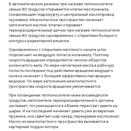
В автоматическом режиме при нагреве теплоносителя
свыше 80 градусов открывается клапан маслоканала,
соединяющий гидромуфту и центральный маслопровод
грузовика. Межлопастное пространство начинает
заполняться маслом. Клапан открывает
терморасширительный датчик при нагреве теплоносителя
свыше 80 градусов одновременно с открытием большого
контура к радиаторной решетке.
Одновременно с открытием масляного канала шток
подключает на ведущую лопасть коленвалу. Поэтому
скорость вращения определяется числом оборотов
коленчатого вала. По мере нагнетания масла в рабочую
полость последнее под действием вращения ведущего
колеса начинает с большей эффективностью вращать
ведомое. По мере заполнения межлопастного
пространства скорость вращения увеличивается.
При охлаждении теплоносителя ниже восьмидесяти
градусов, наполнитель терморасширительного датчика
застывает, тот уменьшается в объеме перестает давить на
шарик. И на последний начинает давить уже возвратная
пружина, она сдвигает шар назад, перекрывая маслоканал.
Масло из межлопастного пространства выливается в
картерный поддон мотора.