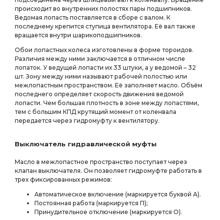
происходит во внутренних полостях пары подшипников.
Ведомая лопасть поставляется в сборе с валом. К
последнему крепится ступица вентилятора. Её вал также
вращается внутри шарикоподшипников.
Обои лопастных колеса изготовлены в форме тороидов.
Различия между ними заключается в отличном числе
лопаток. У ведущей лопасти их 33 штуки, а у ведомой – 32
шт. Зону между ними называют рабочей полостью или
межлопастным пространством. Её заполняет масло. Объём
последнего определяет скорость движения ведомой
лопасти. Чем большая плотность в зоне между лопастями,
тем с большим КПД крутящий момент от коленвала
передается через гидромуфту к вентилятору.
Выключатель гидравлической муфты
Масло в межлопастное пространство поступает через
клапан выключателя. Он позволяет гидромуфте работать в
трех фиксированных режимов:
Автоматическое включение (маркируется буквой А).
Постоянная работа (маркируется П);
Принудительное отключение (маркируется О).