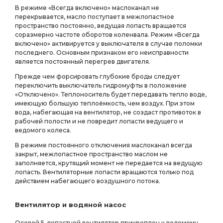
В режиме «Всегда включено» маслоканал не
перекрывается, масло поступает в межлопастное
пространство постоянно, ведущая лопасть вращается
соразмерно частоте оборотов коленвала. Режим «Всегда
включено» активируется у выключателя в случае поломки
последнего. Основным признаком его неисправности
является постоянный перегрев двигателя.
Прежде чем форсировать глубокие броды следует
переключить выключатель гидромуфты в положение
«Отключено». Теплоноситель будет передавать тепло воде,
имеющую большую теплоёмкость, чем воздух. При этом
вода, набегающая на вентилятор, не создаст противоток в
рабочей полости и не повредит лопасти ведущего и
ведомого колеса.
В режиме постоянного отключения маслоканал всегда
закрыт, межлопастное пространство маслом не
заполняется, крутящий момент не передается на ведущую
лопасть. Вентиляторные лопасти вращаются только под
действием набегающего воздушного потока.
Вентилятор и водяной насос
Осевой 5-лопастной вентилятор прикреплен к ведомому