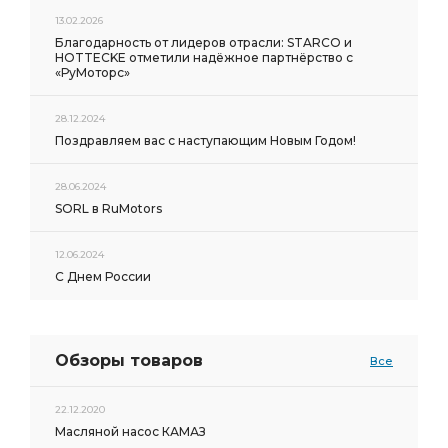
13.02.2026
Благодарность от лидеров отрасли: STARCO и
HOTTECKE отметили надёжное партнёрство с
«РуМоторс»
28.12.2024
Поздравляем вас с наступающим Новым Годом!
28.06.2024
SORL в RuMotors
12.06.2024
С Днем России
Обзоры товаров
Все
22.12.2020
Масляной насос КАМАЗ