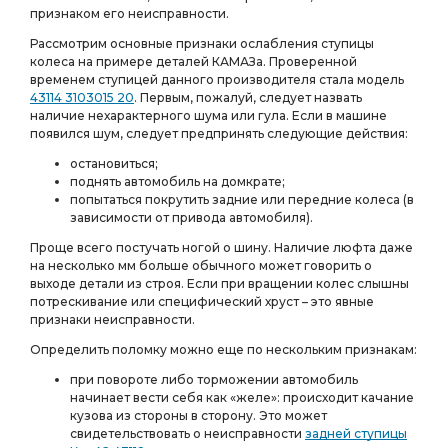
признаком его неисправности.
Рассмотрим основные признаки ослабления ступицы
колеса на примере деталей КАМАЗа. Проверенной
временем ступицей данного производителя стала модель
43114 3103015 20
. Первым, пожалуй, следует назвать
наличие нехарактерного шума или гула. Если в машине
появился шум, следует предпринять следующие действия:
остановиться;
поднять автомобиль на домкрате;
попытаться покрутить задние или передние колеса (в
зависимости от привода автомобиля).
Проще всего постучать ногой о шину. Наличие люфта даже
на несколько мм больше обычного может говорить о
выходе детали из строя. Если при вращении колес слышны
потрескивание или специфический хруст – это явные
признаки неисправности.
Определить поломку можно еще по нескольким признакам:
при повороте либо торможении автомобиль
начинает вести себя как «желе»: происходит качание
кузова из стороны в сторону. Это может
свидетельствовать о неисправности
задней ступицы