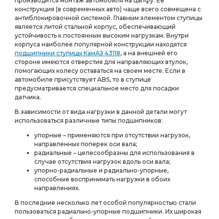
производится монтаж автомобиля на цапфу. Ее
конструкция (в современных авто) чаще всего совмещена с
антиблокировочной системой. Главным элементом ступицы
является литой стальной корпус, обеспечивающий
устойчивость к постоянным высоким нагрузкам. Внутри
корпуса наиболее популярной конструкции находятся
подшипники ступицы КамАЗ 43118
, а на внешней его
стороне имеются отверстия для направляющих втулок,
помогающих колесу оставаться на своем месте. Если в
автомобиле присутствует ABS, то в ступице
предусматривается специальное место для посадки
датчика.
В зависимости от вида нагрузки в данной детали могут
использоваться различные типы подшипников:
упорные – применяются при отсутствии нагрузок,
направленных поперек оси вала;
радиальные – целесообразны для использования в
случае отсутствия нагрузок вдоль оси вала;
упорно-радиальные и радиально-упорные,
способные воспринимать нагрузки в обоих
направлениях.
В последние несколько лет особой популярностью стали
пользоваться радиально-упорные подшипники. Их широкая