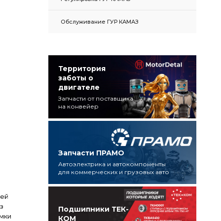
Обслуживание ГУР КАМАЗ
Территория
заботы о
двигателе
Запчасти от поставщика
на конвейер
Запчасти ПРАМО
Автоэлектрика и автокомпоненты
для коммерческих и грузовых авто
тей
з
Подшипники ТЕК-
мки
КОМ