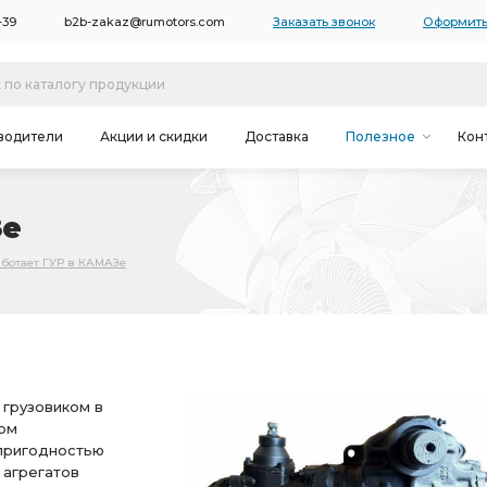
-39
b2b-zakaz@rumotors.com
Заказать звонок
Оформить
водители
Акции и скидки
Доставка
Полезное
Кон
Зе
аботает ГУР в КАМАЗе
грузовиком в
гом
пригодностью
 агрегатов