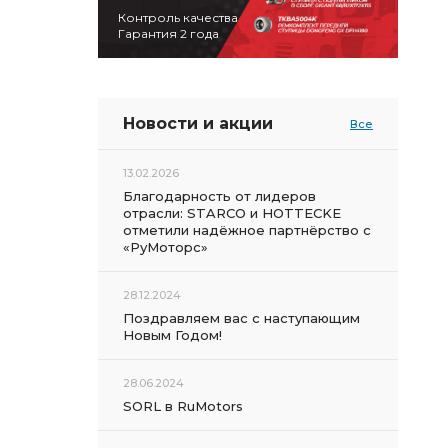
Контроль качества
Гарантия 2 года
Новости и акции
Все
13.02.2026
Благодарность от лидеров
отрасли: STARCO и HOTTECKE
отметили надёжное партнёрство с
«РуМоторс»
28.12.2024
Поздравляем вас с наступающим
Новым Годом!
28.06.2024
SORL в RuMotors