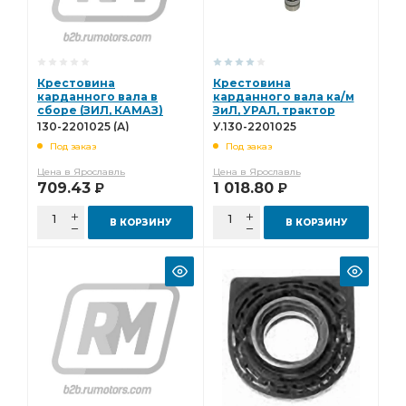
Радиатор водяной
/ЗИЛ 508 дв./
Распределитель зажигания
Сальник ЗИЛ-130
Диск сцепления
Крестовина
Крестовина
карданного вала в
карданного вала ка/м
сборе (ЗИЛ, КАМАЗ)
ЗиЛ, УРАЛ, трактор
(под планку)
ДТ-75, ТТ-4 (39*118) У.130-
130-2201025 (А)
У.130-2201025
Автомагнат 130-2201025
2201025
Под заказ
Под заказ
(А)
Цена в Ярославль
Цена в Ярославль
709.43
1 018.80
Р
Р
В КОРЗИНУ
В КОРЗИНУ