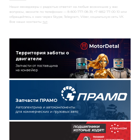
Наши менеджеры с радостью ответят на любые возникшие у вас
вопросы, звоните по телефонам — 8-800-777-08-39, +7 4852 77-00-10 или
обращайтесь к нам через Skype, Telegram, Viber, социальную сеть VK.
Все наши контакты
тут
.
Территория заботы о
двигателе
Запчасти от поставщика
на конвейер
Запчасти ПРАМО
Автоэлектрика и автокомпоненты
для коммерческих и грузовых авто