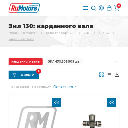
0
Зил 130: карданного вала
Магазин запчастей
Каталог продукции
ЗИЛ
Зил 130
карданного вала
карданного вала
ЗИЛ-130,508,509 дв.
КПП ЗИЛ-130
"АМО ЗИЛ"
Комплект коренных
0
ФИЛЬТР
Комплект коренных вкладышей
По названию
По артикулу
По наличию
коренных вкладышей
Комплект шатунных
Комплект шатунных вкладышей
шатунных вкладышей
508 дв./
Двигатель ЗиЛ-130
ЗИЛ ЧМЗ
Вал карданный
водяного насоса
/ЗИЛ 508
ЗИЛ МАЗ