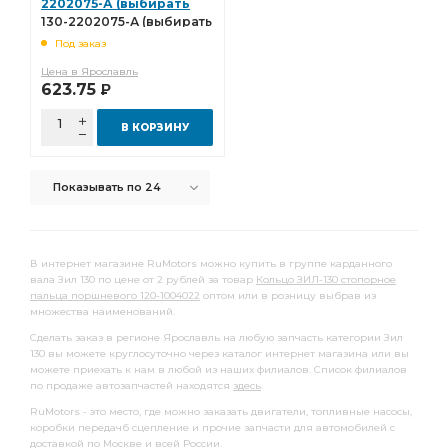
2202075-А (выбирать
130-2202080)
130-2202075-А (выбирать
130-2202080)
Под заказ
Цена в Ярославль
623.75
Р
В КОРЗИНУ
Показывать по 24
В интернет магазине RuMotors можно купить в группе карданного
вала Зил 130 по цене от 2 рублей за товар
Кольцо ЗИЛ-130 стопорное
пальца поршневого 120-1004022
оптом или в розницу выбрав из
множества наименований.
Сделать заказ в регионе Ярославль на любую запчасть категории Зил
130 вы можете круглосуточно через каталог интернет магазина или вы
можете приехать к нам в любой из наших филиалов. Список филиалов
по продаже автозапчастей находятся
здесь
.
RuMotors - это место, где можно заказать двигатели, топливные насосы,
коробки передачб сцепление и прочие запчасти для автомобилей с
доставкой
по Москве и всей России.