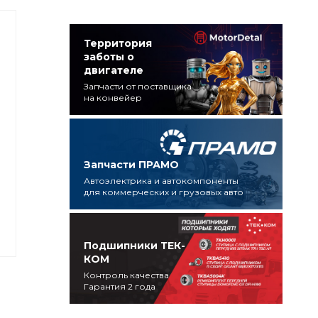
Территория
заботы о
двигателе
Запчасти от поставщика
на конвейер
Запчасти ПРАМО
Автоэлектрика и автокомпоненты
для коммерческих и грузовых авто
Подшипники ТЕК-
КОМ
Контроль качества
Гарантия 2 года