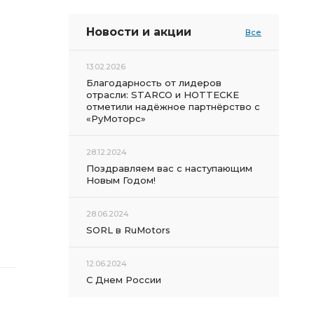
Новости и акции
Все
13.02.2026
Благодарность от лидеров
отрасли: STARCO и HOTTECKE
отметили надёжное партнёрство с
«РуМоторс»
28.12.2024
Поздравляем вас с наступающим
Новым Годом!
28.06.2024
SORL в RuMotors
12.06.2024
С Днем России