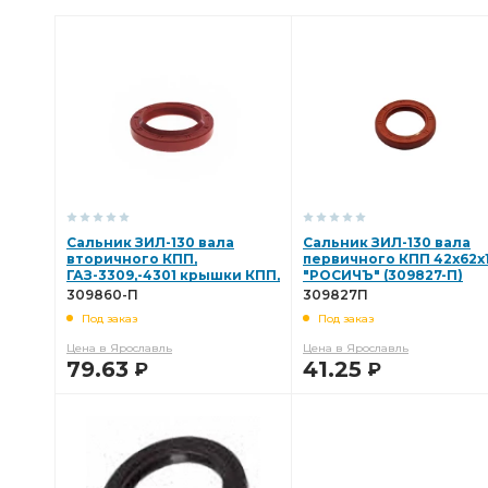
/ЗИЛ 508
карданного вала
ЗИЛ МАЗ
Радиато
Диск сцепления
Сальник ЗИЛ-130 вала
Сальник ЗИЛ-130 вала
вторичного КПП,
первичного КПП 42х62х
ГАЗ-3309,-4301 крышки КПП,
"РОСИЧЪ" (309827-П)
58х84х16мм (309860П)
309827П
309860-П
309827П
309860-П
Под заказ
Под заказ
Цена в Ярославль
Цена в Ярославль
79.63
41.25
Р
Р
В КОРЗИНУ
В КОРЗИНУ