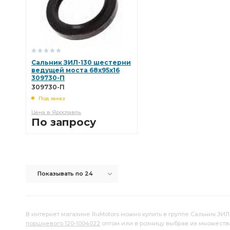
Сальник ЗИЛ-130 шестерни
ведущей моста 68х95х16
309730-П
309730-П
Под заказ
Цена в Ярославль
По запросу
В КОРЗИНУ
Показывать по 24
В интернет магазине RuMotors можно купить в группе Сальник ЗИЛ-1
поршневого 120-1004022
оптом или в розницу выбрав из множест