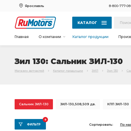
Ярославль
8-800-777-08
КАТАЛОГ
Главная
О компании
Каталог продукции
Произ
Зил 130: Сальник ЗИЛ-130
Магазин запчастей
Каталог продукции
ЗИЛ
Зил 130
Са
Сальник ЗИЛ-130
ЗИЛ-130,508,509 дв.
КПП ЗИЛ-130
Комплект коренных вкладышей
коренных вкладышей
0
ФИЛЬТР
Сортировать:
По на
шатунных вкладышей
508 дв./
Двигатель ЗиЛ-130