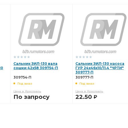
р водяной
/ЗИЛ 508 дв./
Распределитель зажигания
Сальник ЗИЛ-130 вала
Сальник ЗИЛ-130 насоса
10
сошки 42х58 309754-П
ГУР 24х46х10/11.4 "ЧРТИ"
309777-П
309754-П
309777-П
Под заказ
Под заказ
Цена в Ярославль
Цена в Ярославль
По запросу
22.50
Р
В КОРЗИНУ
В КОРЗИНУ