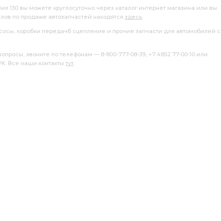
Зил 130 вы можете круглосуточно через каталог интернет магазина или вы
алов по продаже автозапчастей находятся
здесь
.
насосы, коробки передачб сцепление и прочие запчасти для автомобилей с
росы, звоните по телефонам — 8-800-777-08-39, +7 4852 77-00-10 или
 VK. Все наши контакты
тут
.