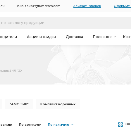
-39
b2b-zakaz@rumotors.com
Заказать звонок
Оформить
водители
Акции и скидки
Доставка
Полезное
Кон
льник ЗИЛ-130
"АМО ЗИЛ"
Комплект коренных
Комплект шатунных
Комплект шатунных вкладышей
званию
По артикулу
По наличию
ЗИЛ ЧМЗ
Вал карданный
водяного насоса