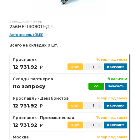
Заводской номер
236НЕ-1308011-Д
Автодизель (ЯМЗ)
Всего на складах 0 шт.
Ярославль
Товар под заказ
12 731.92
Р
0 шт.
Склады партнеров
В наличии
По запросу
Ярославль - Декабристов
Товар под заказ
12 731.92
Р
0 шт.
Ярославль - Промышленная
Товар под заказ
12 731.92
Р
0 шт.
Москва
Товар под заказ