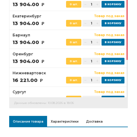
13 904.00
Р
0 шт.
Екатеринбург
Товар под заказ
13 904.00
Р
0 шт.
Барнаул
Товар под заказ
13 904.00
Р
0 шт.
Оренбург
Товар под заказ
13 904.00
Р
0 шт.
Нижневартовск
Товар под заказ
16 221.00
Р
0 шт.
Сургут
Товар под заказ
14 483.00
Р
0 шт.
Данные обновлены: 10.08.2026 в 18:06
Бузулук
Товар под заказ
13 904.00
Р
0 шт.
Описание товара
Характеристики
Доставка
Ростов-на-Дону
Товар под заказ
0 шт.