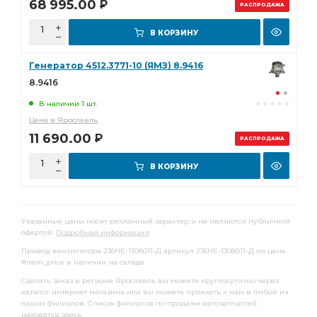
68 995.00
Р
РАСПРОДАЖА
В КОРЗИНУ
Генератор 4512.3771-10 (ЯМЗ) 8.9416
8.9416
В наличии 1 шт.
Цена в Ярославль
11 690.00
Р
РАСПРОДАЖА
В КОРЗИНУ
Указанные цены носят рекламный характер и не являются публичной
офертой.
Подробная информация
Привод вентилятора 236НЕ-1308011-Д артикул 236НЕ-1308011-Д по цене
#item_price в наличии на складе.
Сделать заказ в регионе Ярославль вы можете круглосуточно через
каталог интернет магазина или вы можете приехать к нам в любой из
наших филиалов. Список филиалов по продаже автозапчастей
находятся
здесь
.