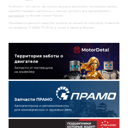
RuMotors - это место, где можно заказать двигатели, топливные насосы,
коробки передач сцепление и прочие запчасти для автомобилей с
доставкой
по Москве и всей России.
Приобрести данный товар Вы можете на нашем on-line сайте, позвонив
по телефону +7 (4852) 77-00-10, а также в офисе в Москве.
Территория заботы о
двигателе
Запчасти от поставщика
на конвейер
Запчасти ПРАМО
Автоэлектрика и автокомпоненты
для коммерческих и грузовых авто