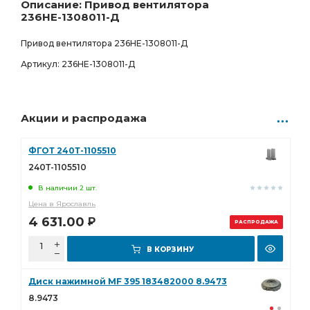
13 904.00
Р
Описание: Привод вентилятора
236НЕ-1308011-Д
Привод вентилятора 236НЕ-1308011-Д
Артикул: 236НЕ-1308011-Д
Акции и распродажа
ФГОТ 240Т-1105510
240Т-1105510
В наличии 2 шт.
Цена в Ярославль
4 631.00
Р
РАСПРОДАЖА
В КОРЗИНУ
Диск нажимной MF 395 183482000 8.9473
8.9473