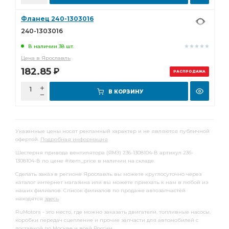
Фланец 240-1303016
240-1303016
В наличии 38 шт.
Цена в Ярославль
182.85
Р
РАСПРОДАЖА
В КОРЗИНУ
Указанные цены носят рекламный характер и не являются публичной
офертой.
Подробная информация
Шестерня привода вентилятора (ЯМЗ) 236-1308104-В артикул 236-
1308104-В по цене #item_price в наличии на складе.
Сделать заказ в регионе Ярославль вы можете круглосуточно через
каталог интернет магазина или вы можете приехать к нам в любой из
наших филиалов. Список филиалов по продаже автозапчастей
находятся
здесь
.
RuMotors - это место, где можно заказать двигатели, топливные насосы,
коробки передач сцепление и прочие запчасти для автомобилей с
доставкой
по Москве и всей России.