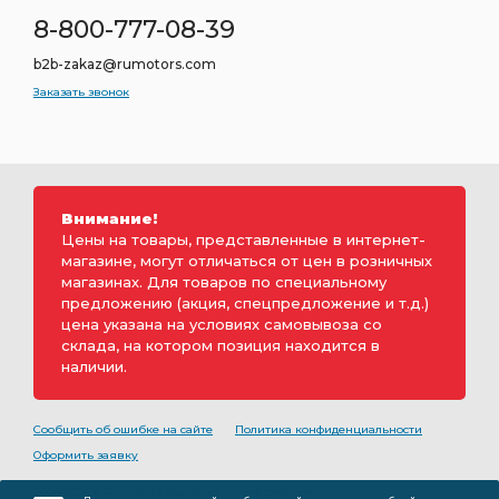
8-800-777-08-39
b2b-zakaz@rumotors.com
Заказать звонок
Внимание!
Цены на товары, представленные в интернет-
магазине, могут отличаться от цен в розничных
магазинах. Для товаров по специальному
предложению (акция, спецпредложение и т.д.)
цена указана на условиях самовывоза со
склада, на котором позиция находится в
наличии.
Сообщить об ошибке на сайте
Политика конфиденциальности
Оформить заявку
2000-2026 © Rumotors является коммерческим