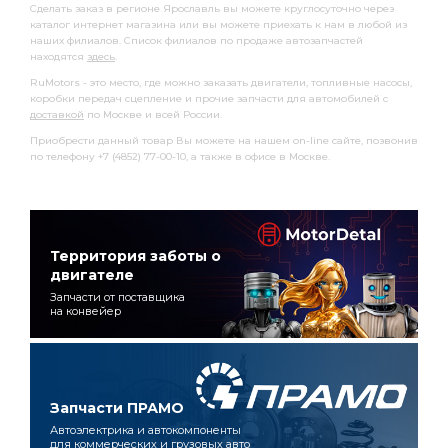
Сделать заказ в регионе Ярославль вы можете круглосуточно через
каталог интернет магазина или вы можете приехать к нам в любой из
наших филиалов. Список филиалов по продаже автозапчастей
находятся
здесь
.
RuMotors - это место, где можно заказать двигатели, топливные насосы,
коробки передач сцепление и прочие запчасти для автомобилей с
доставкой
по Москве и всей России.
Приобрести данный товар Вы можете на нашем on-line сайте, позвонив
по телефону +7 (4852) 77-00-10, а также в офисе в Москве.
Территория заботы о
двигателе
Запчасти от поставщика
на конвейер
Запчасти ПРАМО
Автоэлектрика и автокомпоненты
для коммерческих и грузовых авто