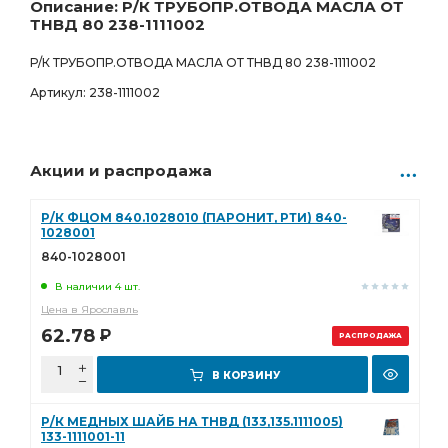
602.00
Р
Описание: Р/К ТРУБОПР.ОТВОДА МАСЛА ОТ
ТНВД 80 238-1111002
Р/К ТРУБОПР.ОТВОДА МАСЛА ОТ ТНВД 80 238-1111002
Артикул: 238-1111002
Акции и распродажа
Р/К ФЦОМ 840.1028010 (ПАРОНИТ, РТИ) 840-
1028001
840-1028001
В наличии 4 шт.
Цена в Ярославль
62.78
Р
РАСПРОДАЖА
В КОРЗИНУ
Р/К МЕДНЫХ ШАЙБ НА ТНВД (133,135.1111005)
133-1111001-11