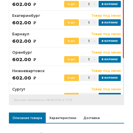
602.00
Р
0 шт.
Екатеринбург
Товар под заказ
602.00
Р
0 шт.
Барнаул
Товар под заказ
602.00
Р
0 шт.
Оренбург
Товар под заказ
602.00
Р
0 шт.
Нижневартовск
Товар под заказ
602.00
Р
0 шт.
Сургут
Товар под заказ
602.00
Р
0 шт.
Данные обновлены: 08.08.2026 в 17:03
Бузулук
Товар под заказ
602.00
Р
0 шт.
Описание товара
Характеристики
Доставка
Ростов-на-Дону
Товар под заказ
0 шт.