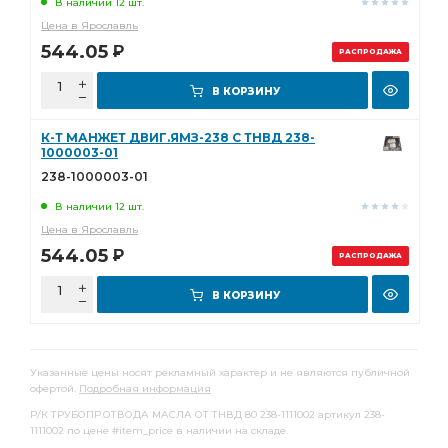
В наличии 12 шт.
Цена в Ярославль
544.05
Р
РАСПРОДАЖА
В КОРЗИНУ
К-Т МАНЖЕТ ДВИГ.ЯМЗ-238 С ТНВД 238-
1000003-01
238-1000003-01
В наличии 12 шт.
Цена в Ярославль
544.05
Р
РАСПРОДАЖА
В КОРЗИНУ
Указанные цены носят рекламный характер и не являются публичной
офертой.
Подробная информация
Р/К ТРУБОПР.ОТВОДА МАСЛА ОТ ТНВД 80 238-1111002 артикул 238-
1111002 по цене #item_price в наличии на складе.