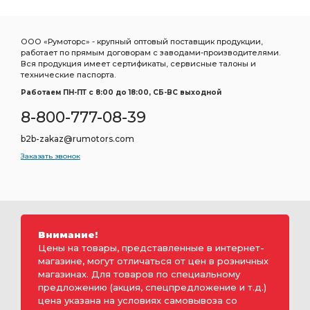
ООО «Румоторс» - крупный оптовый поставщик продукции,
работает по прямым договорам с заводами-производителями.
Вся продукция имеет сертификаты, сервисные талоны и
технические паспорта.
Работаем ПН-ПТ c 8:00 до 18:00, СБ-ВС выходной
8-800-777-08-39
b2b-zakaz@rumotors.com
Заказать звонок
Внимание!
Цены на товары, представленные в интернет-
магазине, могут отличаться от цен в розничных
магазинах. Для товаров по специальному
предложению (акция, спецпредложение и т.д.)
цена указана на условиях самовывоза со