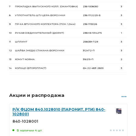
7
ПРОКЛАДКА ВЫПУСКНОГО КОЛЛ.
(ОКАНТОВКА
)
236-1008050
3
8
УПЛОТНИТЕЛЬ ШТУЦЕРА ФОРСУНКИ
236-1112225-Б
3
9
ПР-КА ВПУСКНОГО КОЛЛЕКТОРА
(ПОН
. 1,0мм)
236-1115026
3
10
РУКАВ СОЕДИНИТЕЛЬНЫЙ
(ДЮРИТ
)
238НБ-1014275
1
11
ШПЛИНТ
258039-П29
3
12
ШАЙБА
(МЕДЬ
) СТАКАНА ФОРСУНКИ
312472-П
3
13
ХОМУТ NORMA
316215-П
2
14
КОЛЬЦО
(ФТОРОПЛАСТ
)
Ф4 22 4831 2800
3
Акции и распродажа
Р/К ФЦОМ 840.1028010 (ПАРОНИТ, РТИ) 840-
1028001
840-1028001
В наличии 4 шт.