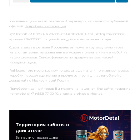
Указанные цены носят рекламный характер и не являются публичной
офертой.
Подробная информация
Р/К ГОЛОВКИ БЛОКА ЯМЗ-236 (СТАР.ОБРАЗЦА ГБЦ ЯЗТО) 236-1003001
артикул 236-1003001 по цене #item_price в наличии на складе.
Сделать заказ в регионе Ярославль вы можете круглосуточно через
каталог интернет магазина или вы можете приехать к нам в любой из
наших филиалов. Список филиалов по продаже автозапчастей
находятся
здесь
.
RuMotors - это место, где можно заказать двигатели, топливные насосы,
коробки передач сцепление и прочие запчасти для автомобилей с
доставкой
по Москве и всей России.
Приобрести данный товар Вы можете на нашем on-line сайте, позвонив
по телефону +7 (4852) 77-00-10, а также в офисе в Москве.
Территория заботы о
двигателе
Запчасти от поставщика