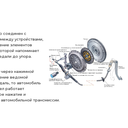
о соединен с
 между устройствами,
нение элементов
которой напоминает
едали до упора.
м через нажимной
вение ведомой
едаль, то автомобиль
зел работает
ое нажатие и
 автомобильной трансмиссии.