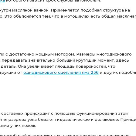
вка
которого повысит срок службы автомобиля.
нутри масляной ванной. Применяется подобная структура на
. Это объясняется тем, что в мотоциклах есть общая масляна
ли с достаточно мощным мотором. Размеры многодискового
ы передавать значительно больший крутящий момент. Здесь
деталь. Она увеличивает площадь поверхностей, что
трукции от
однодискового сцепления ямз 236
и других подобн
 составных происходит с помощью функционирования этой
нты разрыва узла бывают гидравлические и роликовые. Принц
ния у них похож.
автомобилей используют для осуществления передвижения