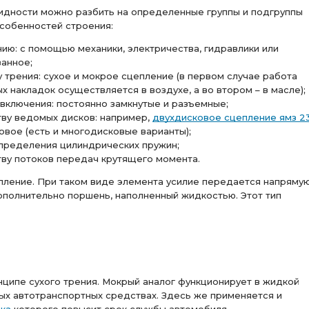
идности можно разбить на определенные группы и подгруппы
особенностей строения:
нию: с помощью механики, электричества, гидравлики или
анное;
у трения: сухое и мокрое сцепление (в первом случае работа
 накладок осуществляется в воздухе, а во втором – в масле);
 включения: постоянно замкнутые и разъемные;
тву ведомых дисков: например,
двухдисковое сцепление ямз 2
овое (есть и многодисковые варианты);
спределения цилиндрических пружин;
тву потоков передач крутящего момента.
пление. При таком виде элемента усилие передается напрямую
дополнительно поршень, наполненный жидкостью. Этот тип
ципе сухого трения. Мокрый аналог функционирует в жидкой
ых автотранспортных средствах. Здесь же применяется и