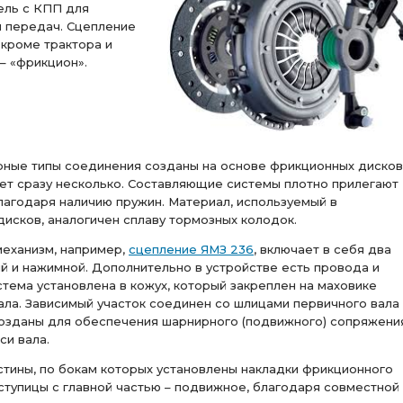
ель с КПП для
я передач. Сцепление
 кроме трактора и
– «фрикцион».
ные типы соединения созданы на основе фрикционных дисков,
ет сразу несколько. Составляющие системы плотно прилегают
благодаря наличию пружин. Материал, используемый в
дисков, аналогичен сплаву тормозных колодок.
механизм, например,
сцепление ЯМЗ 236
, включает в себя два
й и нажимной. Дополнительно в устройстве есть провода и
стема установлена в кожух, который закреплен на маховике
ала. Зависимый участок соединен со шлицами первичного вала
озданы для обеспечения шарнирного (подвижного) сопряжени
си вала.
стины, по бокам которых установлены накладки фрикционного
 ступицы с главной частью – подвижное, благодаря совместной