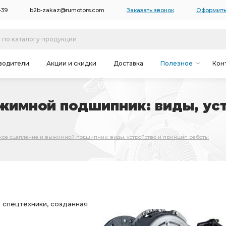
-39
b2b-zakaz@rumotors.com
Заказать звонок
Оформить
водители
Акции и скидки
Доставка
Полезное
Кон
жимной подшипник: виды, уст
акое сцепление и выжимной подшипник: виды, устройство и принцип работы
 спецтехники, созданная