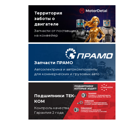
Территория
заботы о
двигателе
Запчасти от поставщика
на конвейер
Запчасти ПРАМО
Автоэлектрика и автокомпоненты
для коммерческих и грузовых авто
Подшипники ТЕК-
КОМ
Контроль качества
Гарантия 2 года