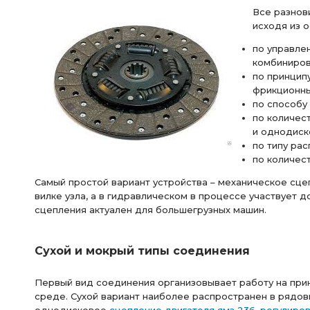
Все разнов
исходя из 
по управле
комбиниров
по принцип
фрикционных
по способу
по количес
и однодиск
по типу ра
по количес
Самый простой вариант устройства – механическое сце
вилке узла, а в гидравлическом в процессе участвует 
сцепления актуален для большегрузных машин.
Сухой и мокрый типы соединения
Первый вид соединения организовывает работу на прин
среде. Сухой вариант наиболее распространен в рядов