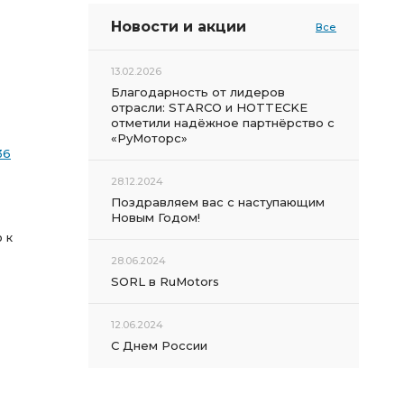
Новости и акции
Все
13.02.2026
Благодарность от лидеров
отрасли: STARCO и HOTTECKE
отметили надёжное партнёрство с
«РуМоторс»
36
28.12.2024
Поздравляем вас с наступающим
Новым Годом!
 к
28.06.2024
SORL в RuMotors
12.06.2024
С Днем России