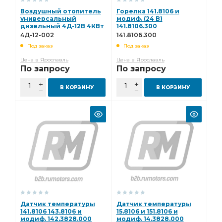
Воздушный отопитель
Горелка 141.8106 и
универсальный
модиф. (24 В)
дизельный 4Д-12В 4КВт
141.8106.300
(бак 8л)
4Д-12-002
141.8106.300
"ПРАМОТРОНИК" 4Д-12-
Под заказ
Под заказ
002
Цена в Ярославль
Цена в Ярославль
По запросу
По запросу
В КОРЗИНУ
В КОРЗИНУ
Датчик температуры
Датчик температуры
141.8106 143.8106 и
15.8106 и 151.8106 и
модиф. 142.3828.000
модиф. 14.3828.000