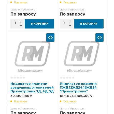
Под заказ
Под заказ
Цена в Ярославль
Цена в Ярославль
По запросу
По запросу
В КОРЗИНУ
В КОРЗИНУ
Индикатор пламени
Индикатор пламени
воздушных отопителей
ПЖД 12ЖД24,16ЖД24
Прамотроник 3Д, 4Д, 5Д
"Прамотроник"
30.8101.180 у
18ЖД24.8106.300 у
30.8101.180 у
18ЖД24.8106.300 у
Под заказ
Под заказ
Цена в Ярославль
Цена в Ярославль
По запросу
По запросу