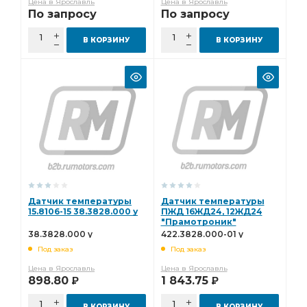
Цена в Ярославль
Цена в Ярославль
По запросу
По запросу
В КОРЗИНУ
В КОРЗИНУ
Датчик температуры
Датчик температуры
15.8106-15 38.3828.000 у
ПЖД 16ЖД24, 12ЖД24
"Прамотроник"
(422.3828-01)
38.3828.000 у
422.3828.000-01 у
422.3828.000-01 у
Под заказ
Под заказ
Цена в Ярославль
Цена в Ярославль
898.80
1 843.75
Р
Р
В КОРЗИНУ
В КОРЗИНУ