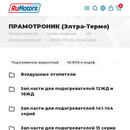
0
ПРАМОТРОНИК (Элтра-Термо)
Магазин запчастей
Каталог продукции
УАЗ
Запчасти смежников
ПРАМОТРОНИК (Элтра-Термо)
Подогреватель жидкостный
141.8106 и модиф.
Воздушный отопитель
Датчик температуры
Воздушные отопители
Блок управления
пульта электронасоса
Зап.части для подогревателей 12ЖД и
пульта электронасоса и жгута
электронасоса и жгута
16ЖД
Подогреватель жидкостный 24В
жидкостный 24В
24В "ПРАМОТРОНИК"
Зап.части для подогревателей 141-144
серий
Воздушный отопитель топливный
Воздушный отопитель топливный бак
Зап.части для подогревателей 15 серии