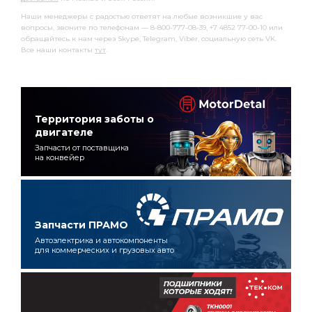
Наши менеджеры с радостью ответят на любые возникшие у вас
вопросы, звоните по телефонам — 8-800-777-08-39, +7 4852 77-00-10 или
обращайтесь к нам через Skype, Telegram, Viber, социальную сеть VK.
Все наши контакты
тут
.
Территория заботы о
двигателе
Запчасти от поставщика
на конвейер
Запчасти ПРАМО
Автоэлектрика и автокомпоненты
для коммерческих и грузовых авто