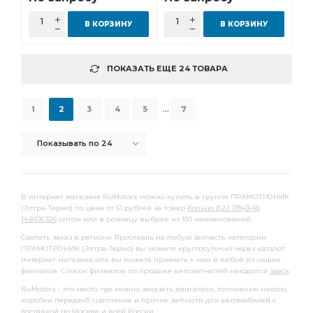
В КОРЗИНУ
В КОРЗИНУ
ПОКАЗАТЬ ЕЩЕ 24 ТОВАРА
...
1
2
3
4
5
7
Показывать по 24
В интернет магазине RuMotors можно купить в группе ПРАМОТРОНИК
(Элтра-Термо) по цене от 61 рублей за товар
Кольцо В22 13943-68
14.8106.326
оптом или в розницу выбрав из 150 наименований.
Сделать заказ в регионе Ярославль на любую запчасть категории
ПРАМОТРОНИК (Элтра-Термо) вы можете круглосуточно через каталог
интернет магазина или вы можете приехать к нам в любой из наших
филиалов. Список филиалов по продаже автозапчастей находятся
здесь
.
RuMotors - это место, где можно заказать двигатели, топливные насосы,
коробки передачб сцепление и прочие запчасти для автомобилей с
доставкой
по Москве и всей России.