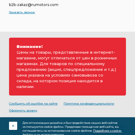
b2b-zakaz@rumotors.com
Заказать звонок
Внимание!
Цены на товары, представленные в интернет-
магазине, могут отличаться от цен в розничных
магазинах. Для товаров по специальному
предложению (акция, спецпредложение и т.д.)
цена указана на условиях самовывоза со
склада, на котором позиция находится в
наличии.
Сообщить об ошибке на сайте
Политика конфиденциальности
Оформить заявку
2000-2026 © Rumotors является коммерческим
Для оптимизации дизайна и быстродействия наших веб-сайтов
обозначением ООО «РуМоторс». Все права на
используются cookie-файлы. Продолжая посещение веб-сайта, вы
разработку принадлежат ООО «Румоторс». Не является
соглашаетесь на использование cookie-файлов.
Подробнее о cookie-
публичной офертой.
файлах и их использовании.