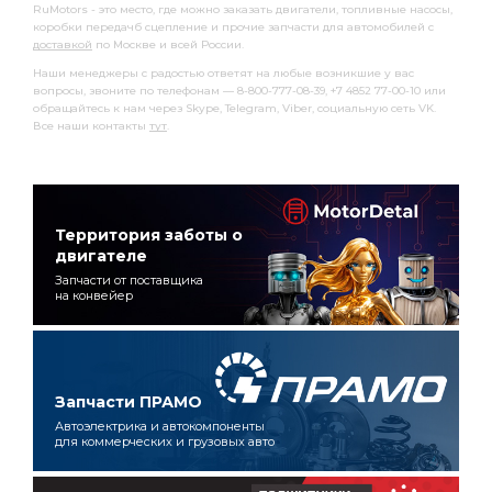
RuMotors - это место, где можно заказать двигатели, топливные насосы,
коробки передачб сцепление и прочие запчасти для автомобилей с
доставкой
по Москве и всей России.
Наши менеджеры с радостью ответят на любые возникшие у вас
вопросы, звоните по телефонам — 8-800-777-08-39, +7 4852 77-00-10 или
обращайтесь к нам через Skype, Telegram, Viber, социальную сеть VK.
Все наши контакты
тут
.
Территория заботы о
двигателе
Запчасти от поставщика
на конвейер
Запчасти ПРАМО
Автоэлектрика и автокомпоненты
для коммерческих и грузовых авто