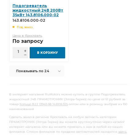
Подогреватель
жидкостный 24В 200Вт
35кВт 143.8106.000-02
143.8106.000-02
Под заказ
Цена в Ярославль
По запросу
В КОРЗИНУ
Показывать по 24
В интернет магазине RuMotors можно купить в группе Подогреватель
жидкостный 24В ПРАМОТРОНИК (Элтра-Термо) по цене от 61 рублей за
товар
Кольцо В22 13943-68 14.8106.326
оптом или в розницу выбрав из 150
наименований.
Сделать заказ в регионе Ярославль на любую запчасть категории
ПРАМОТРОНИК (Элтра-Термо) вы можете круглосуточно через каталог
интернет магазина или вы можете приехать к нам в любой из наших
филиалов. Список филиалов по продаже автозапчастей находятся
здесь
.