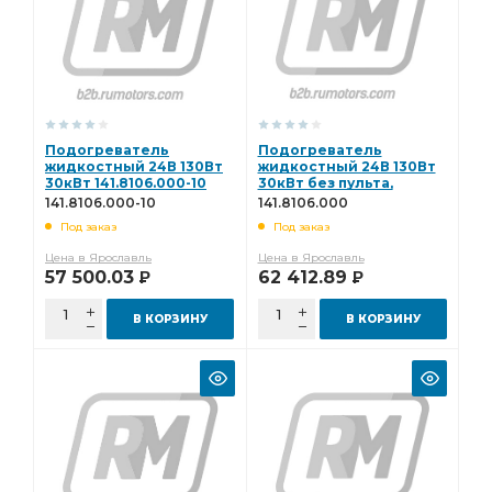
Воздушный отопитель топливный бак
отопитель топливный
отопитель топливный бак
топливный бак
Подогреватель
Подогреватель
жидкостный 24В 130Вт
жидкостный 24В 130Вт
30кВт 141.8106.000-10
30кВт без пульта,
электронасоса и жгута
141.8106.000-10
141.8106.000
(ан.30ЖД24)
Под заказ
Под заказ
"Прамотроник"
141.8106.000
Цена в Ярославль
Цена в Ярославль
57 500.03
62 412.89
Р
Р
В КОРЗИНУ
В КОРЗИНУ