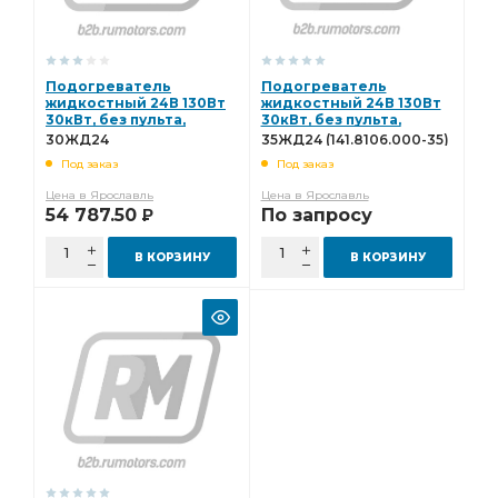
Подогреватель
Подогреватель
жидкостный 24В 130Вт
жидкостный 24В 130Вт
30кВт, без пульта,
30кВт, без пульта,
электронасоса и жгута
электронасоса и жгута
30ЖД24
35ЖД24 (141.8106.000-35)
"Прамотроник" 30ЖД24
"Прамотроник" 35ЖД24
Под заказ
Под заказ
(141.8106.000-35)
Цена в Ярославль
Цена в Ярославль
54 787.50
По запросу
Р
В КОРЗИНУ
В КОРЗИНУ