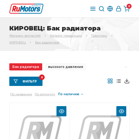
0
КИРОВЕЦ: Бак радиатора
Магазин запчастей
Каталог продукции
Тракторы
КИРОВЕЦ
Бак радиатора
Бак радиатора
высокого давления
Рукав высокого давления
Рукав высокого
0
ФИЛЬТР
Вал карданный
переключения передач
По названию
По артикулу
По наличию
Крышка РПН
передачи завод
Шестерня ПТЗ
грузового вала
Шестерня грузового вала
Шестерня грузового
Шестерня пром.вала
Амортизатор типа
Радиатор водяной
заднего моста
Бак расширительный