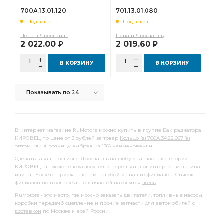
700А.13.01.120
701.13.01.080
Под заказ
Под заказ
Цена в Ярославль
Цена в Ярославль
2 022.00
2 019.60
Р
Р
В КОРЗИНУ
В КОРЗИНУ
Показывать по 24
В интернет магазине RuMotors можно купить в группе Бак радиатора
КИРОВЕЦ по цене от 3 рублей за товар
Кольцо (а) 700А.34.22.067 (а)
оптом или в розницу выбрав из 1366 наименований.
Сделать заказ в регионе Ярославль на любую запчасть категории
КИРОВЕЦ вы можете круглосуточно через каталог интернет магазина
или вы можете приехать к нам в любой из наших филиалов. Список
филиалов по продаже автозапчастей находятся
здесь
.
RuMotors - это место, где можно заказать двигатели, топливные насосы,
коробки передачб сцепление и прочие запчасти для автомобилей с
доставкой
по Москве и всей России.