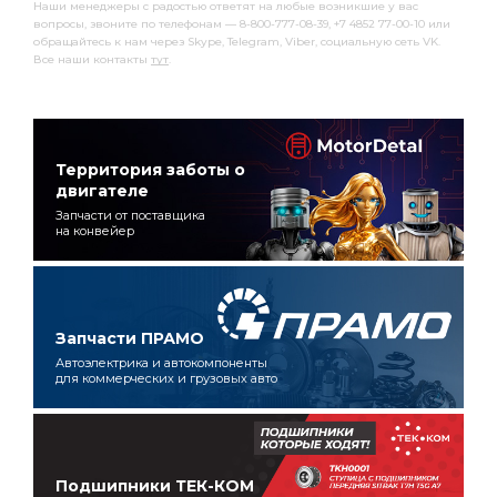
Наши менеджеры с радостью ответят на любые возникшие у вас
вопросы, звоните по телефонам — 8-800-777-08-39, +7 4852 77-00-10 или
обращайтесь к нам через Skype, Telegram, Viber, социальную сеть VK.
Все наши контакты
тут
.
Территория заботы о
двигателе
Запчасти от поставщика
на конвейер
Запчасти ПРАМО
Автоэлектрика и автокомпоненты
для коммерческих и грузовых авто
Подшипники ТЕК-КОМ