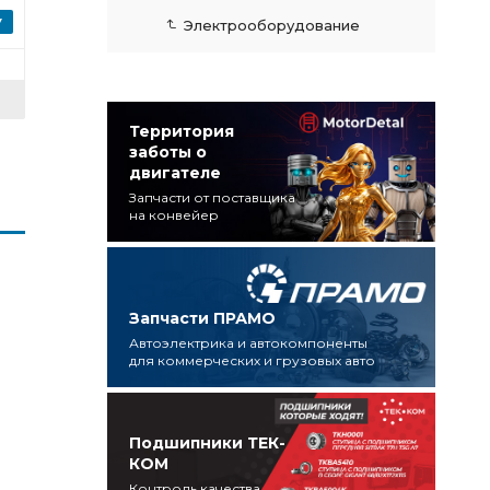
Электрооборудование
Территория
заботы о
двигателе
Запчасти от поставщика
на конвейер
Запчасти ПРАМО
Автоэлектрика и автокомпоненты
для коммерческих и грузовых авто
Подшипники ТЕК-
КОМ
Контроль качества