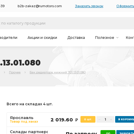
-39
b2b-zakaz@rumotors.com
Заказать звонок
Оформить
водители
Акции и скидки
Доставка
Полезное
Кон
13.01.080
Прочее
Бак радиатора нижний 701.13.01.080
Всего на складах 4 шт.
Ярославль
2 019.60
0 шт.
Р
Товар под заказ
Склады партнеров
По запросу