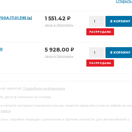
Открыть
1 551.42
0А.17.01.395 (а)
Р
В КОРЗИНУ
Цена в Ярославль
РАСПРОДАЖА
5 928.00
70
Р
В КОРЗИНУ
Цена в Ярославль
РАСПРОДАЖА
ной офертой.
Подробная информация
tem_price в наличии на складе.
ез каталог интернет магазина или вы можете приехать к нам в любой из н
я
здесь
.
насосы, коробки передач сцепление и прочие запчасти для автомобилей с