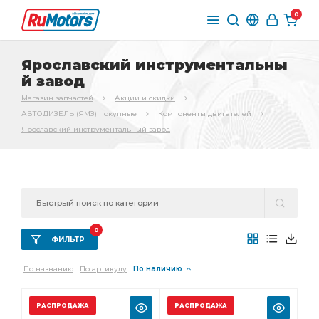
0
Ярославский инструментальны
й завод
Магазин запчастей
Акции и скидки
АВТОДИЗЕЛЬ (ЯМЗ) покупные
Компоненты двигателей
Ярославский инструментальный завод
0
ФИЛЬТР
По названию
По артикулу
По наличию
РАСПРОДАЖА
РАСПРОДАЖА