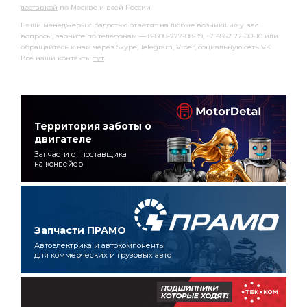
доставкой
по Москве и всей России.
Наши менеджеры с радостью ответят на любые возникшие у вас
вопросы, звоните по телефонам — 8-800-777-08-39, +7 4852 77-00-10 или
обращайтесь к нам через Skype, Telegram, Viber, социальную сеть VK.
Все наши контакты
тут
.
Территория заботы о
двигателе
Запчасти от поставщика
на конвейер
Запчасти ПРАМО
Автоэлектрика и автокомпоненты
для коммерческих и грузовых авто