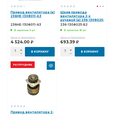
Привод вентилятора (а)
Шкив привода
236НЕ-1308011-А3
вентилятора 2-х
ручевой (а) 236-1308025-
Б2
236НЕ-1308011-А3
236-1308025-Б2
В наличии 3 шт.
В наличии 18 шт.
Цена в Ярославль
Цена в Ярославль
4 524.00
693.39
Р
Р
В КОРЗИНУ
В КОРЗИНУ
РАСПРОДАЖА
Привод вентилятора 2-