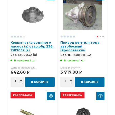
Крыльчатка водяного
Привод вентилятора
насоса (а) стар.обр 236-
автобусный
1307032 (а)
(Ярославский
Инструментальный
236-1307032 (а)
236НЕ-1308011-Б2
Завод) 236НЕ-1308011-Б2
В наличии 2 шт.
В наличии 1 шт.
Цена в Ярославль
Цена в Бузулук
642.60
3 717.90
Р
Р
В КОРЗИНУ
В КОРЗИНУ
РАСПРОДАЖА
РАСПРОДАЖА