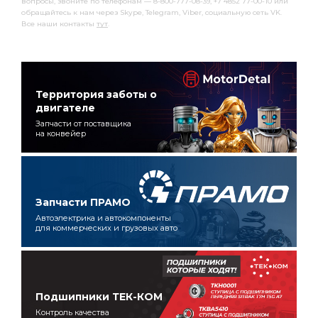
вопросы, звоните по телефонам — 8-800-777-08-39, +7 4852 77-00-10 или
обращайтесь к нам через Skype, Telegram, Viber, социальную сеть VK.
Все наши контакты
тут
.
Территория заботы о
двигателе
Запчасти от поставщика
на конвейер
Запчасти ПРАМО
Автоэлектрика и автокомпоненты
для коммерческих и грузовых авто
Подшипники ТЕК-КОМ
Контроль качества