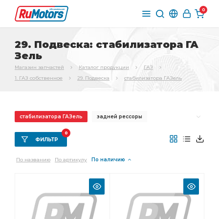
0
29. Подвеска: стабилизатора ГА
Зель
Магазин запчастей
Каталог продукции
ГАЗ
1. ГАЗ собственное
29. Подвеска
стабилизатора ГАЗель
стабилизатора ГАЗель
задней рессоры
передней рессоры
передней подвески
0
ФИЛЬТР
Рессора задняя
Штанга стабилизатора
По названию
По артикулу
По наличию
штанги стабилизатора
верхних рычагов
рессоры ГАЗель
Рычаг нижний
амортизатора верхний
Кронштейн амортизатора
Кронштейн передней
Рессора передняя