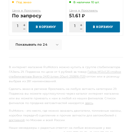
Под заказ
В наличии 10 шт.
Цена в Ярославль
Цена в Ярославль
По запросу
51.61
Р
В КОРЗИНУ
В КОРЗИНУ
Показывать по 24
В интернет магазине RuMotors можно купить в группе стабилизатора
ГАЗель 29. Подвеска по цене от 4 рублей за товар
Гайка М12х1,25 стойки
стабилизатора Волга-2410 (упак-20шт) 292816-П29
оптом или в розницу
выбрав из 281 наименований.
Сделать заказ в регионе Ярославль на любую запчасть категории 29.
Подвеска вы можете круглосуточно через каталог интернет магазина
или вы можете приехать к нам в любой из наших филиалов. Список
филиалов по продаже автозапчастей находятся
здесь
.
RuMotors - это место, где можно заказать двигатели, топливные насосы,
коробки передачб сцепление и прочие запчасти для автомобилей с
доставкой
по Москве и всей России.
Наши менеджеры с радостью ответят на любые возникшие у вас