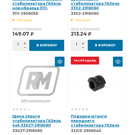
стабилизатора ГАЗель
стабилизатора ГАЗель
нов.образца 3111-
3302-2916060
2906050
3111-2906050
3302-2916060
Под заказ
Под заказ
Цена в Ярославль
Цена в Ярославль
149.07
213.24
Р
Р
В КОРЗИНУ
В КОРЗИНУ
РАСПРОДАЖА
Щека серьги
Подушка штанги
стабилизатора ГАЗель
переднего
4х4 33027-2916060
стабилизатора ГАЗель
Бизнес 32213-2906040
33027-2916060
32213-2906040