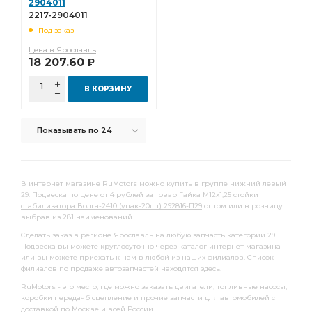
2904011
2217-2904011
Под заказ
Цена в Ярославль
18 207.60
Р
В КОРЗИНУ
Показывать по 24
В интернет магазине RuMotors можно купить в группе нижний левый
29. Подвеска по цене от 4 рублей за товар
Гайка М12х1,25 стойки
стабилизатора Волга-2410 (упак-20шт) 292816-П29
оптом или в розницу
выбрав из 281 наименований.
Сделать заказ в регионе Ярославль на любую запчасть категории 29.
Подвеска вы можете круглосуточно через каталог интернет магазина
или вы можете приехать к нам в любой из наших филиалов. Список
филиалов по продаже автозапчастей находятся
здесь
.
RuMotors - это место, где можно заказать двигатели, топливные насосы,
коробки передачб сцепление и прочие запчасти для автомобилей с
доставкой
по Москве и всей России.