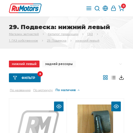
0
29. Подвеска: нижний левый
Магазин запчастей
Каталог продукции
ГАЗ
1. ГАЗ собственное
29. Подвеска
нижний левый
нижний левый
задней рессоры
передней рессоры
передней подвески
0
ФИЛЬТР
Рессора задняя
Штанга стабилизатора
По названию
По артикулу
По наличию
штанги стабилизатора
верхних рычагов
рессоры ГАЗель
Рычаг нижний
амортизатора верхний
Кронштейн амортизатора
Кронштейн передней
Рессора передняя
рессоры задний
Кронштейн задней рессоры