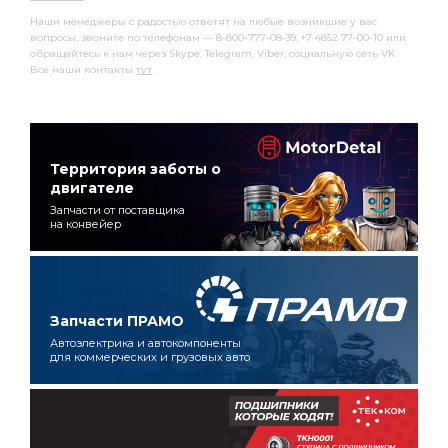
Наши менеджеры с радостью ответят на любые возникшие у вас
вопросы, звоните по телефонам — 8-800-777-08-39, +7 4852 77-00-10 или
обращайтесь к нам через Skype, Telegram, Viber, социальную сеть VK.
Все наши контакты
тут
.
Территория заботы о
двигателе
Запчасти от поставщика
на конвейер
Запчасти ПРАМО
Автоэлектрика и автокомпоненты
для коммерческих и грузовых авто