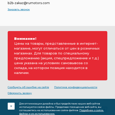
b2b-zakaz@rumotors.com
Заказать звонок
Внимание!
Цены на товары, представленные в интернет-
магазине, могут отличаться от цен в розничных
магазинах. Для товаров по специальному
предложению (акция, спецпредложение и т.д.)
цена указана на условиях самовывоза со
склада, на котором позиция находится в
наличии.
Сообщить об ошибке на сайте
Политика конфиденциальности
Оформить заявку
2000-2026 © Rumotors является коммерческим
Для оптимизации дизайна и быстродействия наших веб-сайтов
обозначением ООО «РуМоторс». Все права на
используются cookie-файлы. Продолжая посещение веб-сайта, вы
разработку принадлежат ООО «Румоторс». Не является
соглашаетесь на использование cookie-файлов.
Подробнее о cookie-
публичной офертой.
файлах и их использовании.