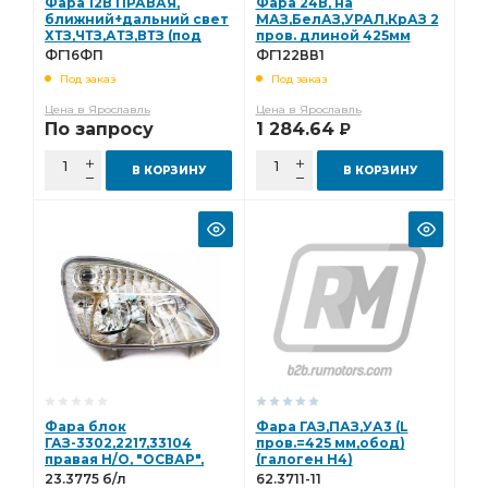
Фара 12В ПРАВАЯ,
Фара 24В, на
ближний+дальний свет
МАЗ,БелАЗ,УРАЛ,КрАЗ 2
ХТЗ,ЧТЗ,АТЗ,ВТЗ (под
пров. длиной 425мм
лампу R2 А12-45+40
(ан.62.3711-23) (ФГ122-
ФГ16ФП
ФГ122ВВ1
"ОСВАР" (ФГ-16Ф-П)
3711010-ВВ1, ФГ122-ВВ1)
Под заказ
Под заказ
ФГ16ФП
ФГ122ВВ1
Цена в Ярославль
Цена в Ярославль
По запросу
1 284.64
Р
В КОРЗИНУ
В КОРЗИНУ
Фара блок
Фара ГАЗ,ПАЗ,УА3 (L
ГАЗ-3302,2217,33104
пров.=425 мм,обод)
правая Н/О, "ОСВАР",
(галоген Н4)
пластиковый
ан.ФГ122БВ2 ОСВАР
23.3775 б/л
62.3711-11