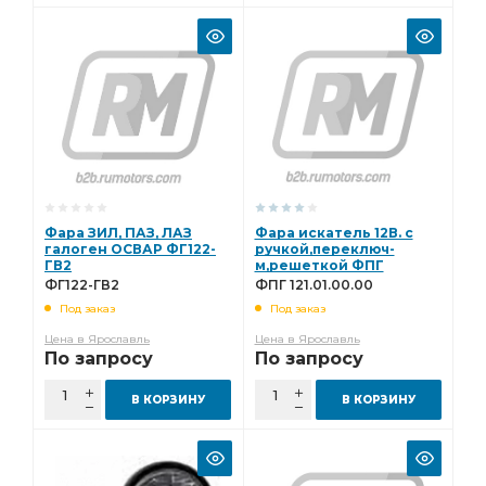
Фара ЗИЛ, ПАЗ, ЛАЗ
Фара искатель 12В. с
галоген ОСВАР ФГ122-
ручкой,переключ-
ГВ2
м,решеткой ФПГ
121.01.00.00
ФГ122-ГВ2
ФПГ 121.01.00.00
Под заказ
Под заказ
Цена в Ярославль
Цена в Ярославль
По запросу
По запросу
В КОРЗИНУ
В КОРЗИНУ