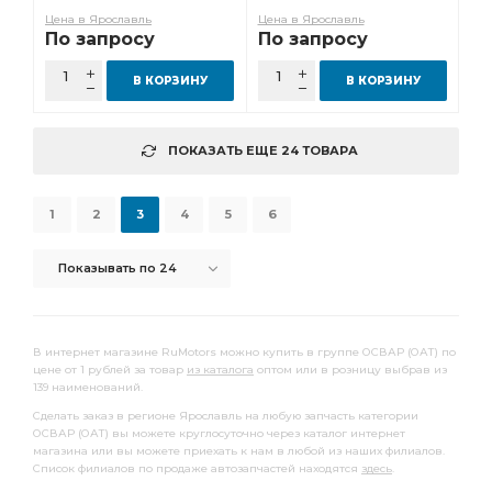
Цена в Ярославль
Цена в Ярославль
По запросу
По запросу
В КОРЗИНУ
В КОРЗИНУ
ПОКАЗАТЬ ЕЩЕ 24 ТОВАРА
1
2
3
4
5
6
Показывать по 24
В интернет магазине RuMotors можно купить в группе ОСВАР (ОАТ) по
цене от 1 рублей за товар
из каталога
оптом или в розницу выбрав из
139 наименований.
Сделать заказ в регионе Ярославль на любую запчасть категории
ОСВАР (ОАТ) вы можете круглосуточно через каталог интернет
магазина или вы можете приехать к нам в любой из наших филиалов.
Список филиалов по продаже автозапчастей находятся
здесь
.