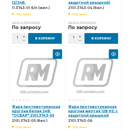
12/24В,
защитной крышкой)
ИЖ,Москвич,ГАЗ,ЗИЛ,РАФ,КАВЗ
"ОСВАР" 2101.3743-04
11.3743-01 б/л (жел.)
2101.3743-04 (бел.)
"ОСВАР" 11.3743-01 б/л
(бел.)
Под заказ
Под заказ
(жел.)
Цена в Ярославль
Цена в Ярославль
По запросу
По запросу
В КОРЗИНУ
В КОРЗИНУ
Фара противотуманная
Фара противотуманная
круглая белая 24В,
круглая желтая 12В Н3, с
"ОСВАР" 2101.3743-05
защитной крышкой
(бел.)
ан.ФГ119 "ОСВАР"
2101.3743-05 (бел.)
2101.3743-06
2101.3743-06
Под заказ
Под заказ