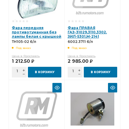
Фара передняя
Фара ПРАВАЯ
противотуманная без
ГАЗ-31029,3110,3302,
лампы белая с крышкой
ЗИЛ-5301,М-2141
с проводоом, ан.
ан.29.3711, 68.3711,
ТН105-02 б/л
6002.3711 б/л
ФГ152АБ, 112.05.41
6082.3711, 1112.08.79
Под заказ
Под заказ
"ОСВАР" ТН105-02 б/л
"ОСВАР" 6002.3711 б/л
Цена в Ярославль
Цена в Ярославль
1 212.50
2 985.00
Р
Р
В КОРЗИНУ
В КОРЗИНУ