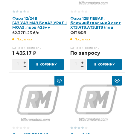
Фара 12/24В,
Фара 12В ЛЕВАЯ,
ГАЗ,УАЗ,МАЗ,БелАЗ,УРАЛ,КрАЗ,
ближний+дальний свет
МОАЗ, пров.425мм
ХТЗ,ЧТЗ,АТЗ,ВТЗ (под
"ОСВАР"
лампу R2 А12-45+40
62.3711-23 б/л
ФГ16ФЛ
(ан.ФГ122ВВ1,ФГ122БВ1,ФГ122ГВ1)
"ОСВАР" (ФГ-16Ф-Л)
Под заказ
Под заказ
62.3711-23 б/л
ФГ16ФЛ
Цена в Ярославль
Цена в Ярославль
1 435.17
По запросу
Р
В КОРЗИНУ
В КОРЗИНУ