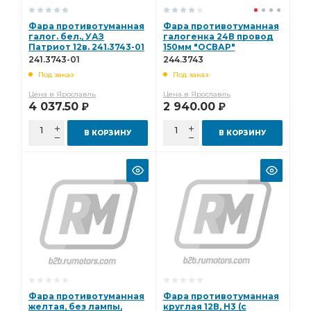
Фара противотуманная
Фара противотуманная
галог. бел., УАЗ
галогенка 24В провод
Патриот 12в. 241.3743-01
150мм "ОСВАР"
(244.3743010) 244.3743
241.3743-01
244.3743
Под заказ
Под заказ
Цена в Ярославль
Цена в Ярославль
4 037.50
2 940.00
Р
Р
В КОРЗИНУ
В КОРЗИНУ
Фара противотуманная
Фара противотуманная
желтая, без лампы,
круглая 12В, Н3 (с