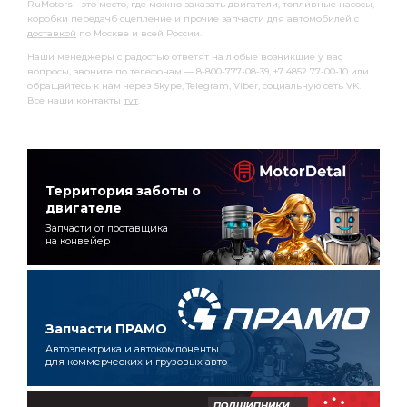
RuMotors - это место, где можно заказать двигатели, топливные насосы,
коробки передачб сцепление и прочие запчасти для автомобилей с
доставкой
по Москве и всей России.
Наши менеджеры с радостью ответят на любые возникшие у вас
вопросы, звоните по телефонам — 8-800-777-08-39, +7 4852 77-00-10 или
обращайтесь к нам через Skype, Telegram, Viber, социальную сеть VK.
Все наши контакты
тут
.
Территория заботы о
двигателе
Запчасти от поставщика
на конвейер
Запчасти ПРАМО
Автоэлектрика и автокомпоненты
для коммерческих и грузовых авто