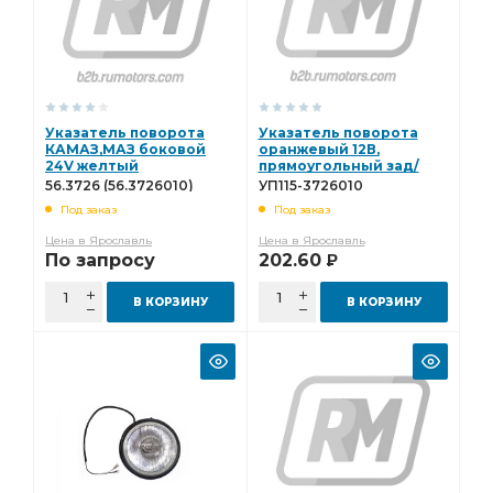
Указатель поворота
Указатель поворота
КАМАЗ,МАЗ боковой
оранжевый 12В,
24V желтый
прямоугольный зад/
(ан.112.03.30) ОСВАР
перед ПАЗ-3205
56.3726 (56.3726010)
УП115-3726010
56.3726 (56.3726010)
"ОСВАР" (УП 115) УП115-
Под заказ
Под заказ
3726010
Цена в Ярославль
Цена в Ярославль
По запросу
202.60
Р
В КОРЗИНУ
В КОРЗИНУ