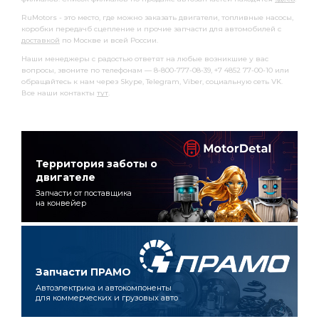
RuMotors - это место, где можно заказать двигатели, топливные насосы,
коробки передачб сцепление и прочие запчасти для автомобилей с
доставкой
по Москве и всей России.
Наши менеджеры с радостью ответят на любые возникшие у вас
вопросы, звоните по телефонам — 8-800-777-08-39, +7 4852 77-00-10 или
обращайтесь к нам через Skype, Telegram, Viber, социальную сеть VK.
Все наши контакты
тут
.
Территория заботы о
двигателе
Запчасти от поставщика
на конвейер
Запчасти ПРАМО
Автоэлектрика и автокомпоненты
для коммерческих и грузовых авто