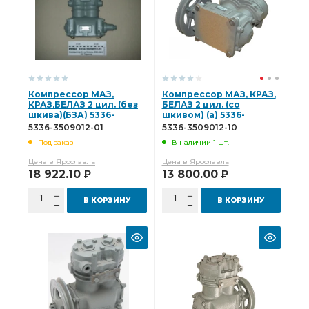
Компрессор МАЗ,
Компрессор МАЗ, КРАЗ,
КРАЗ,БЕЛАЗ 2 цил. (без
БЕЛАЗ 2 цил. (со
шкива)(БЗА) 5336-
шкивом) (а) 5336-
3509012-01
3509012-10
5336-3509012-01
5336-3509012-10
Под заказ
В наличии 1 шт.
Цена в Ярославль
Цена в Ярославль
18 922.10
13 800.00
Р
Р
В КОРЗИНУ
В КОРЗИНУ