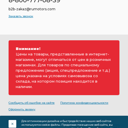
8-800-777-08-39
b2b-zakaz@rumotors.com
Заказать звонок
Внимание!
Цены на товары, представленные в интернет-
магазине, могут отличаться от цен в розничных
магазинах. Для товаров по специальному
предложению (акция, спецпредложение и т.д.)
цена указана на условиях самовывоза со
склада, на котором позиция находится в
наличии.
Сообщить об ошибке на сайте
Политика конфиденциальности
Оформить заявку
2000-2026 © Rumotors является коммерческим
Для оптимизации дизайна и быстродействия наших веб-сайтов
обозначением ООО «РуМоторс». Все права на
используются cookie-файлы. Продолжая посещение веб-сайта, вы
разработку принадлежат ООО «Румоторс». Не является