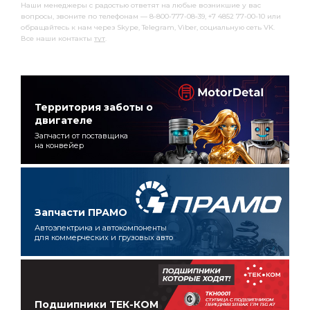
Наши менеджеры с радостью ответят на любые возникшие у вас
вопросы, звоните по телефонам — 8-800-777-08-39, +7 4852 77-00-10 или
обращайтесь к нам через Skype, Telegram, Viber, социальную сеть VK.
Все наши контакты
тут
.
Территория заботы о
двигателе
Запчасти от поставщика
на конвейер
Запчасти ПРАМО
Автоэлектрика и автокомпоненты
для коммерческих и грузовых авто
Подшипники ТЕК-КОМ