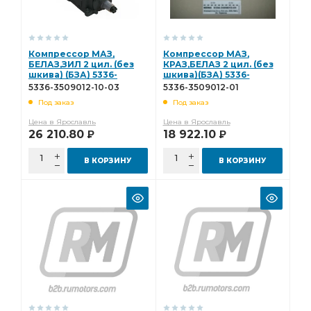
Компрессор МАЗ,
Компрессор МАЗ,
БЕЛАЗ,ЗИЛ 2 цил. (без
КРАЗ,БЕЛАЗ 2 цил. (без
шкива) (БЗА) 5336-
шкива)(БЗА) 5336-
3509012-10-03
3509012-01
5336-3509012-10-03
5336-3509012-01
Под заказ
Под заказ
Цена в Ярославль
Цена в Ярославль
26 210.80
18 922.10
Р
Р
В КОРЗИНУ
В КОРЗИНУ